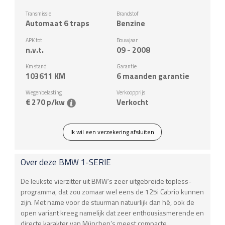
Transmissie
Brandstof
Automaat 6 traps
Benzine
APK tot
Bouwjaar
n.v.t.
09 - 2008
Km stand
Garantie
103611
KM
6 maanden garantie
Wegenbelasting
Verkoopprijs
€ 270 p/kw
Verkocht
Ik wil een verzekering afsluiten
Over deze
BMW
1-SERIE
De leukste vierzitter uit BMW’s zeer uitgebreide topless-
programma, dat zou zomaar wel eens de 125i Cabrio kunnen
zijn. Met name voor de stuurman natuurlijk dan hé, ook de
open variant kreeg namelijk dat zeer enthousiasmerende en
directe karakter van München’s meest compacte