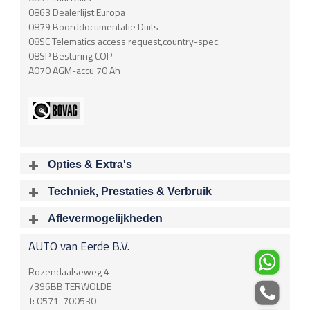
0863 Dealerlijst Europa
0879 Boorddocumentatie Duits
08SC Telematics access request,country-spec.
08SP Besturing COP
A070 AGM-accu 70 Ah
Opties & Extra's
Uitgelichte opties
Techniek, Prestaties & Verbruik
Extra's
Aantal cylinders
Motorinhoud
Aflevermogelijkheden
Chroom delen exterieur
6
2996 cc
Bij aflevering van uw voertuig kunt u kiezen voor één van de
Dimlichten automatisch
AUTO van Eerde B.V.
onderstaande
optionele
pakketten.
Vermogen
Acceleratietijd 0-100
Verstelbare stuurkolom
160 kW / 218 pk
7.40 sec
€
Rozendaalseweg 4
Airbag
Acceleratietijd 80-120
Topsnelheid
7396BB
TERWOLDE
Airbag Bestuurder
sec
236 Km/u
T:
0571-700530
Airbag Passagier