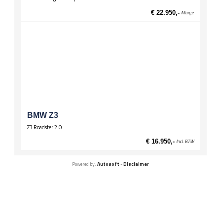
€ 22.950,-
Marge
BMW Z3
Z3 Roadster 2.0
€ 16.950,-
Incl. BTW
Powered by:
Autosoft
-
Disclaimer