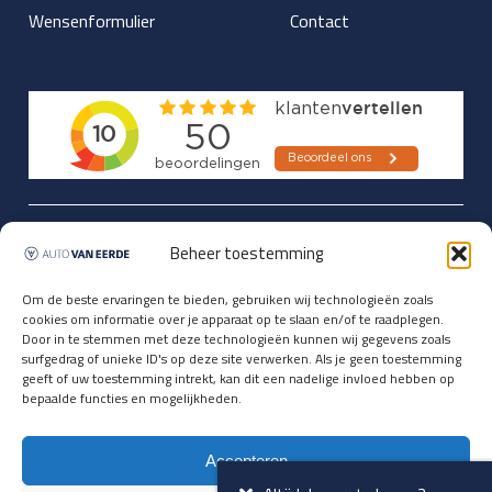
Wensenformulier
Contact
Updates over nieuwbinnen-komers
Beheer toestemming
en verwacht rijplezier ontvangen,
vóórdat ze op de portals staan?
Om de beste ervaringen te bieden, gebruiken wij technologieën zoals
cookies om informatie over je apparaat op te slaan en/of te raadplegen.
Registreer je hier.
Door in te stemmen met deze technologieën kunnen wij gegevens zoals
E-mailadres *
surfgedrag of unieke ID's op deze site verwerken. Als je geen toestemming
geeft of uw toestemming intrekt, kan dit een nadelige invloed hebben op
bepaalde functies en mogelijkheden.
Voornaam *
Accepteren