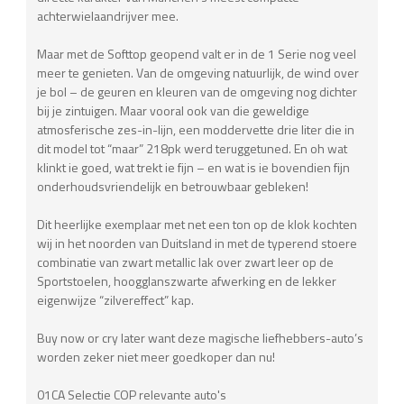
achterwielaandrijver mee.
Maar met de Softtop geopend valt er in de 1 Serie nog veel
meer te genieten. Van de omgeving natuurlijk, de wind over
je bol – de geuren en kleuren van de omgeving nog dichter
bij je zintuigen. Maar vooral ook van die geweldige
atmosferische zes-in-lijn, een moddervette drie liter die in
dit model tot “maar” 218pk werd teruggetuned. En oh wat
klinkt ie goed, wat trekt ie fijn – en wat is ie bovendien fijn
onderhoudsvriendelijk en betrouwbaar gebleken!
Dit heerlijke exemplaar met net een ton op de klok kochten
wij in het noorden van Duitsland in met de typerend stoere
combinatie van zwart metallic lak over zwart leer op de
Sportstoelen, hoogglanszwarte afwerking en de lekker
eigenwijze “zilvereffect” kap.
Buy now or cry later want deze magische liefhebbers-auto’s
worden zeker niet meer goedkoper dan nu!
01CA Selectie COP relevante auto's