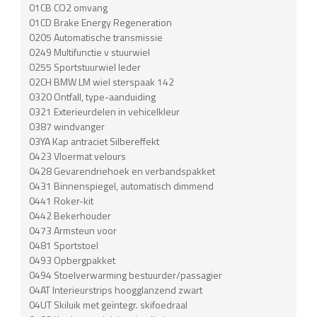
01CB CO2 omvang
01CD Brake Energy Regeneration
0205 Automatische transmissie
0249 Multifunctie v stuurwiel
0255 Sportstuurwiel leder
02CH BMW LM wiel sterspaak 142
0320 Ontfall, type-aanduiding
0321 Exterieurdelen in vehicelkleur
0387 windvanger
03YA Kap antraciet Silbereffekt
0423 Vloermat velours
0428 Gevarendriehoek en verbandspakket
0431 Binnenspiegel, automatisch dimmend
0441 Roker-kit
0442 Bekerhouder
0473 Armsteun voor
0481 Sportstoel
0493 Opbergpakket
0494 Stoelverwarming bestuurder/passagier
04AT Interieurstrips hoogglanzend zwart
04UT Skiluik met geïntegr. skifoedraal