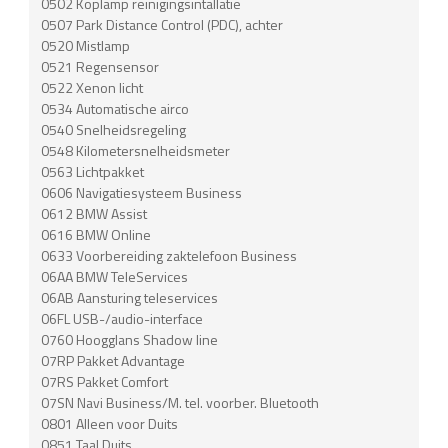
0502 Koplamp reinigingsintallatie
0507 Park Distance Control (PDC), achter
0520 Mistlamp
0521 Regensensor
0522 Xenon licht
0534 Automatische airco
0540 Snelheidsregeling
0548 Kilometersnelheidsmeter
0563 Lichtpakket
0606 Navigatiesysteem Business
0612 BMW Assist
0616 BMW Online
0633 Voorbereiding zaktelefoon Business
06AA BMW TeleServices
06AB Aansturing teleservices
06FL USB-/audio-interface
0760 Hoogglans Shadow line
07RP Pakket Advantage
07RS Pakket Comfort
07SN Navi Business/M. tel. voorber. Bluetooth
0801 Alleen voor Duits
0851 Taal Duits