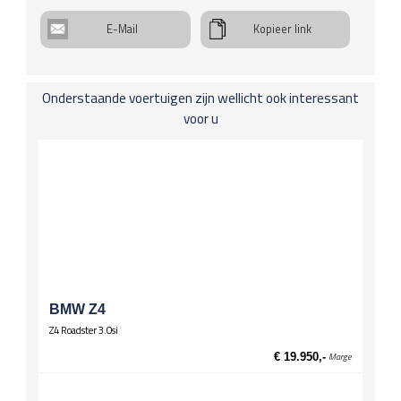
Interieuraankleding
E-Mail
Kopieer link
Schakelpook leer
Koplichten / Verlichting
Onderstaande voertuigen zijn wellicht ook interessant
Mistlampen
voor u
Onderstel
Stuurbekrachtiging
Spiegels
El. verstelbare spiegels
El. verstelbare spiegels, verwarmd
Stuurwiel
Lederen stuur
Wielen
BMW Z4
Lichtmetalen velgen 17 inch
Z4 Roadster 3.0si
Zittingen
€ 19.950,-
Marge
Bestuurdersstoel hoogte verstelbaar