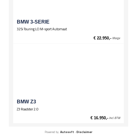
BMW 3-SERIE
325i Touring LCI M-sport Automaat
€ 22.950,-
Marge
BMW Z3
Z3 Roadster 2.0
€ 16.950,-
Incl. BTW
Powered by:
Autosoft
-
Disclaimer