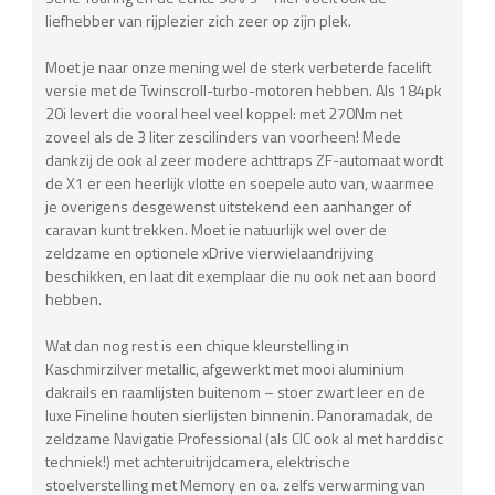
liefhebber van rijplezier zich zeer op zijn plek.
Moet je naar onze mening wel de sterk verbeterde facelift
versie met de Twinscroll-turbo-motoren hebben. Als 184pk
20i levert die vooral heel veel koppel: met 270Nm net
zoveel als de 3 liter zescilinders van voorheen! Mede
dankzij de ook al zeer modere achttraps ZF-automaat wordt
de X1 er een heerlijk vlotte en soepele auto van, waarmee
je overigens desgewenst uitstekend een aanhanger of
caravan kunt trekken. Moet ie natuurlijk wel over de
zeldzame en optionele xDrive vierwielaandrijving
beschikken, en laat dit exemplaar die nu ook net aan boord
hebben.
Wat dan nog rest is een chique kleurstelling in
Kaschmirzilver metallic, afgewerkt met mooi aluminium
dakrails en raamlijsten buitenom – stoer zwart leer en de
luxe Fineline houten sierlijsten binnenin. Panoramadak, de
zeldzame Navigatie Professional (als CIC ook al met harddisc
techniek!) met achteruitrijdcamera, elektrische
stoelverstelling met Memory en oa. zelfs verwarming van