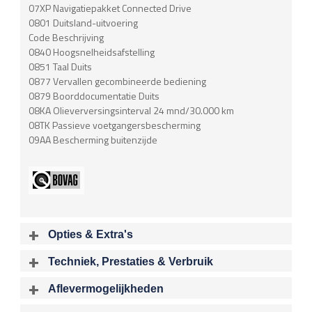
07XP Navigatiepakket Connected Drive
0801 Duitsland-uitvoering
Code Beschrijving
0840 Hoogsnelheidsafstelling
0851 Taal Duits
0877 Vervallen gecombineerde bediening
0879 Boorddocumentatie Duits
08KA Olieverversingsinterval 24 mnd/30.000 km
08TK Passieve voetgangersbescherming
09AA Bescherming buitenzijde
Opties & Extra's
Uitgelichte opties
Techniek, Prestaties & Verbruik
Extra's
Aantal cylinders
Motorinhoud
Aflevermogelijkheden
Dimlichten automatisch
4
1997 cc
Bij aflevering van uw voertuig kunt u kiezen voor één van de
Multimedia-voorbereiding