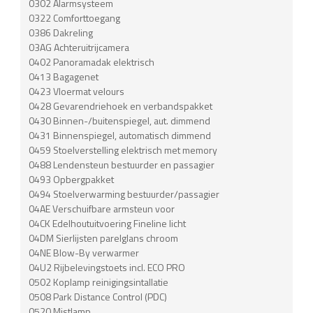
0302 Alarmsysteem
0322 Comforttoegang
0386 Dakreling
03AG Achteruitrijcamera
0402 Panoramadak elektrisch
0413 Bagagenet
0423 Vloermat velours
0428 Gevarendriehoek en verbandspakket
0430 Binnen-/buitenspiegel, aut. dimmend
0431 Binnenspiegel, automatisch dimmend
0459 Stoelverstelling elektrisch met memory
0488 Lendensteun bestuurder en passagier
0493 Opbergpakket
0494 Stoelverwarming bestuurder/passagier
04AE Verschuifbare armsteun voor
04CK Edelhoutuitvoering Fineline licht
04DM Sierlijsten parelglans chroom
04NE Blow-By verwarmer
04U2 Rijbelevingstoets incl. ECO PRO
0502 Koplamp reinigingsintallatie
0508 Park Distance Control (PDC)
0520 Mistlamp