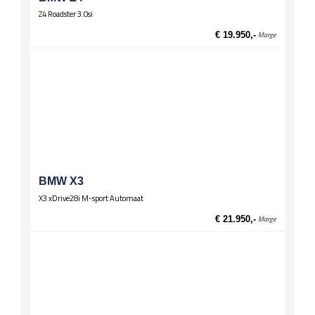
Z4 Roadster 3.0si
€ 19.950,-
Marge
BMW X3
X3 xDrive28i M-sport Automaat
€ 21.950,-
Marge