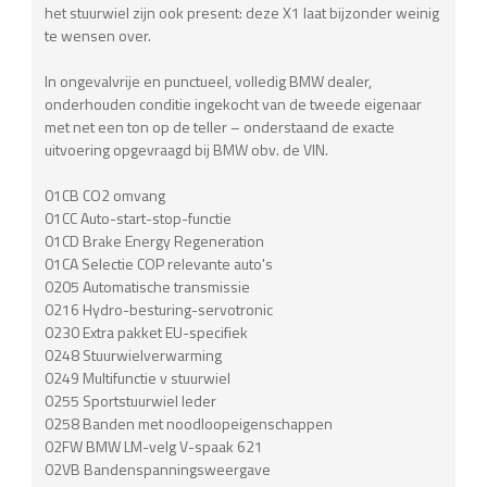
het stuurwiel zijn ook present: deze X1 laat bijzonder weinig
te wensen over.
In ongevalvrije en punctueel, volledig BMW dealer,
onderhouden conditie ingekocht van de tweede eigenaar
met net een ton op de teller – onderstaand de exacte
uitvoering opgevraagd bij BMW obv. de VIN.
01CB CO2 omvang
01CC Auto-start-stop-functie
01CD Brake Energy Regeneration
01CA Selectie COP relevante auto's
0205 Automatische transmissie
0216 Hydro-besturing-servotronic
0230 Extra pakket EU-specifiek
0248 Stuurwielverwarming
0249 Multifunctie v stuurwiel
0255 Sportstuurwiel leder
0258 Banden met noodloopeigenschappen
02FW BMW LM-velg V-spaak 621
02VB Bandenspanningsweergave