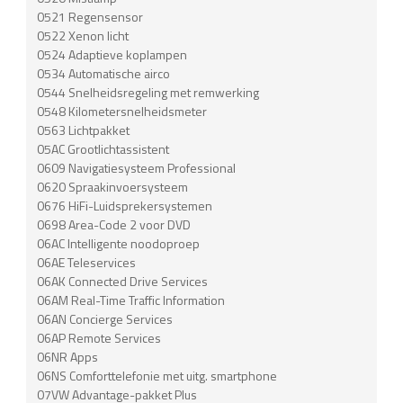
0521 Regensensor
0522 Xenon licht
0524 Adaptieve koplampen
0534 Automatische airco
0544 Snelheidsregeling met remwerking
0548 Kilometersnelheidsmeter
0563 Lichtpakket
05AC Grootlichtassistent
0609 Navigatiesysteem Professional
0620 Spraakinvoersysteem
0676 HiFi-Luidsprekersystemen
0698 Area-Code 2 voor DVD
06AC Intelligente noodoproep
06AE Teleservices
06AK Connected Drive Services
06AM Real-Time Traffic Information
06AN Concierge Services
06AP Remote Services
06NR Apps
06NS Comforttelefonie met uitg. smartphone
07VW Advantage-pakket Plus