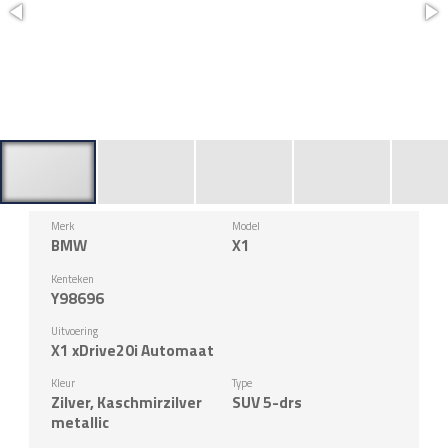
Merk
Model
BMW
X1
Kenteken
Y98696
Uitvoering
X1 xDrive20i Automaat
Kleur
Type
Zilver, Kaschmirzilver
SUV 5-drs
metallic