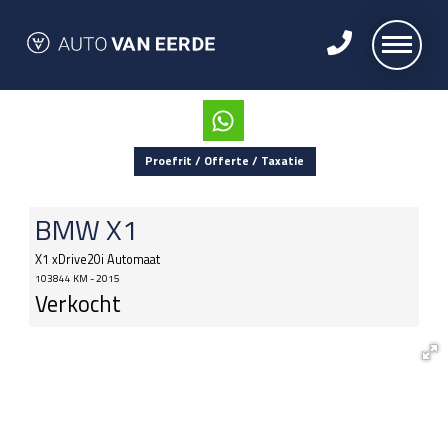
Proefrit / Offerte / Taxatie
BMW
X1
X1 xDrive20i Automaat
103844 KM - 2015
Verkocht