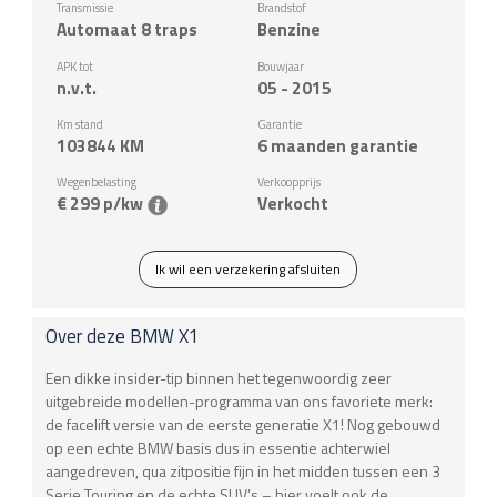
Transmissie
Brandstof
Automaat 8 traps
Benzine
APK tot
Bouwjaar
n.v.t.
05 - 2015
Km stand
Garantie
103844
KM
6 maanden garantie
Wegenbelasting
Verkoopprijs
€ 299 p/kw
Verkocht
Ik wil een verzekering afsluiten
Over deze
BMW
X1
Een dikke insider-tip binnen het tegenwoordig zeer
uitgebreide modellen-programma van ons favoriete merk:
de facelift versie van de eerste generatie X1! Nog gebouwd
op een echte BMW basis dus in essentie achterwiel
aangedreven, qua zitpositie fijn in het midden tussen een 3
Serie Touring en de echte SUV’s – hier voelt ook de