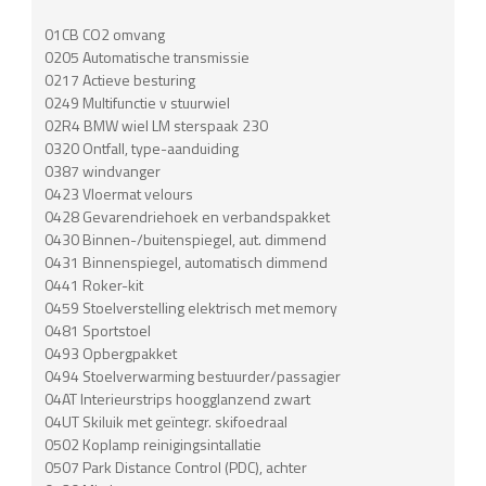
01CB CO2 omvang
0205 Automatische transmissie
0217 Actieve besturing
0249 Multifunctie v stuurwiel
02R4 BMW wiel LM sterspaak 230
0320 Ontfall, type-aanduiding
0387 windvanger
0423 Vloermat velours
0428 Gevarendriehoek en verbandspakket
0430 Binnen-/buitenspiegel, aut. dimmend
0431 Binnenspiegel, automatisch dimmend
0441 Roker-kit
0459 Stoelverstelling elektrisch met memory
0481 Sportstoel
0493 Opbergpakket
0494 Stoelverwarming bestuurder/passagier
04AT Interieurstrips hoogglanzend zwart
04UT Skiluik met geïntegr. skifoedraal
0502 Koplamp reinigingsintallatie
0507 Park Distance Control (PDC), achter