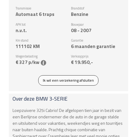
Transmissie
Brandstof
Automaat 6 traps
Benzine
APK tot
Bouwjaar
n.v.t.
08 - 2007
Km stand
Garantie
111102
KM
6 maanden garantie
Wegenbelasting
Verkoopprijs
€ 327 p/kw
€ 19.950,-
Ik wil een verzekering afsluiten
Over deze
BMW
3-SERIE
Loepzuivere 325i Cabrio! De afgelopen tien jaar in bezit van
een Berlijnse ondernemer die de auto in de garage stalde
en uitsluitend voor vakanties, weekendjes weg en tourritjes
naar buiten haalde. Prachtig chique combinatie van
Saphierzwart over Creambeige leer met veel mooie opties