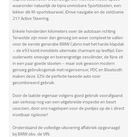
waaronder natuurlijk de bijna onmisbare Sportstoelen, een
lekker dik M-sportstuurwiel, iDrive navigatie en de zeldzame
217 Active Steering.
Enkele honderden kilometers over de autobaan richting
Terwolde zijn meer dan genoeg om weer compleet te vallen
voor de eerste generatie BMW Cabrio met het harde klapdak
– de e93 komt inmiddels uitermate charmant op leeftijd. Een
ouderwets smeuïge en toerengretige zescilinder, de fijne zit
in een paar goede stoelen – maar ook gewoon modern
genoeg gebruiksgemak met regensensor, PDC en Bluetooth
maken deze 325i de perfecte tweede auto voor
gecombineerd gebruik.
Door de laatste eigenaar volgens goed gebruik voorafgaand
aan verkoop nog van een uitgebreide inspectie en beurt
voorzien, door ons nagelopen voor de puntjes op de i: direct
inzetbaar rijplezier!
Onderstaand de volledige uitvoering affabriek opgevraagd
bij BMW obv. de VIN.