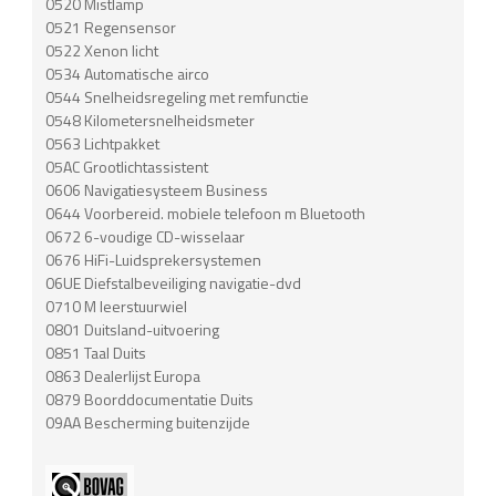
0520 Mistlamp
0521 Regensensor
0522 Xenon licht
0534 Automatische airco
0544 Snelheidsregeling met remfunctie
0548 Kilometersnelheidsmeter
0563 Lichtpakket
05AC Grootlichtassistent
0606 Navigatiesysteem Business
0644 Voorbereid. mobiele telefoon m Bluetooth
0672 6-voudige CD-wisselaar
0676 HiFi-Luidsprekersystemen
06UE Diefstalbeveiliging navigatie-dvd
0710 M leerstuurwiel
0801 Duitsland-uitvoering
0851 Taal Duits
0863 Dealerlijst Europa
0879 Boorddocumentatie Duits
09AA Bescherming buitenzijde