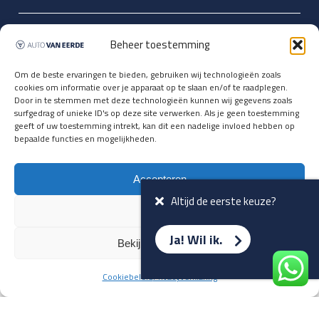
Updates over nieuwbinnen-komers
Beheer toestemming
en verwacht rijplezier ontvangen,
vóórdat ze op de portals staan?
Om de beste ervaringen te bieden, gebruiken wij technologieën zoals
cookies om informatie over je apparaat op te slaan en/of te raadplegen.
Registreer je hier.
Door in te stemmen met deze technologieën kunnen wij gegevens zoals
E-mailadres *
surfgedrag of unieke ID's op deze site verwerken. Als je geen toestemming
geeft of uw toestemming intrekt, kan dit een nadelige invloed hebben op
bepaalde functies en mogelijkheden.
Voornaam *
Accepteren
Altijd de eerste keuze?
Weiger
Ja! Wil ik.
Bekijk voorkeuren
Cookiebeleid
Privacyverklaring
Terug naar overzicht