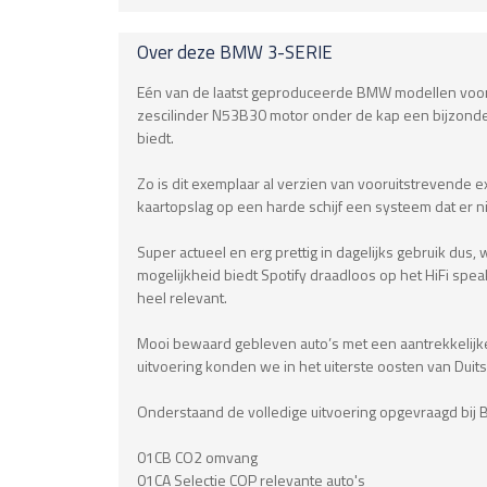
Over deze
BMW
3-SERIE
Eén van de laatst geproduceerde BMW modellen voorzie
zescilinder N53B30 motor onder de kap een bijzonder
biedt.
Zo is dit exemplaar al verzien van vooruitstrevende ex
kaartopslag op een harde schijf een systeem dat er n
Super actueel en erg prettig in dagelijks gebruik dus,
mogelijkheid biedt Spotify draadloos op het HiFi sp
heel relevant.
Mooi bewaard gebleven auto’s met een aantrekkelijk
uitvoering konden we in het uiterste oosten van Du
Onderstaand de volledige uitvoering opgevraagd bij 
01CB CO2 omvang
01CA Selectie COP relevante auto's