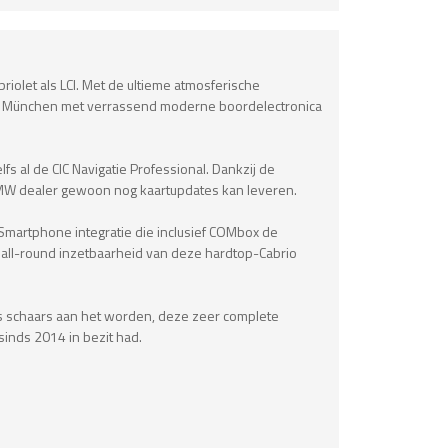
iolet als LCI. Met de ultieme atmosferische
 uit München met verrassend moderne boordelectronica
fs al de CIC Navigatie Professional. Dankzij de
e BMW dealer gewoon nog kaartupdates kan leveren.
e Smartphone integratie die inclusief COMbox de
 all-round inzetbaarheid van deze hardtop-Cabrio
s schaars aan het worden, deze zeer complete
inds 2014 in bezit had.