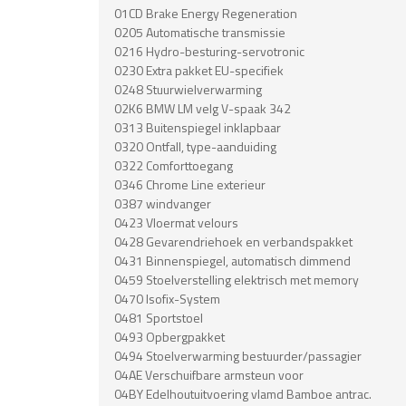
01CD Brake Energy Regeneration
0205 Automatische transmissie
0216 Hydro-besturing-servotronic
0230 Extra pakket EU-specifiek
0248 Stuurwielverwarming
02K6 BMW LM velg V-spaak 342
0313 Buitenspiegel inklapbaar
0320 Ontfall, type-aanduiding
0322 Comforttoegang
0346 Chrome Line exterieur
0387 windvanger
0423 Vloermat velours
0428 Gevarendriehoek en verbandspakket
0431 Binnenspiegel, automatisch dimmend
0459 Stoelverstelling elektrisch met memory
0470 Isofix-System
0481 Sportstoel
0493 Opbergpakket
0494 Stoelverwarming bestuurder/passagier
04AE Verschuifbare armsteun voor
04BY Edelhoutuitvoering vlamd Bamboe antrac.