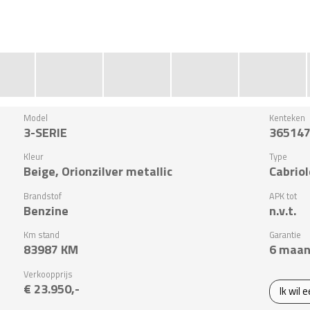
Model
Kenteken
3-SERIE
36514
Kleur
Type
Beige, Orionzilver metallic
Cabriol
Brandstof
APK tot
Benzine
n.v.t.
Km stand
Garantie
83987
KM
6 maan
Verkoopprijs
€ 23.950,-
Ik wil 