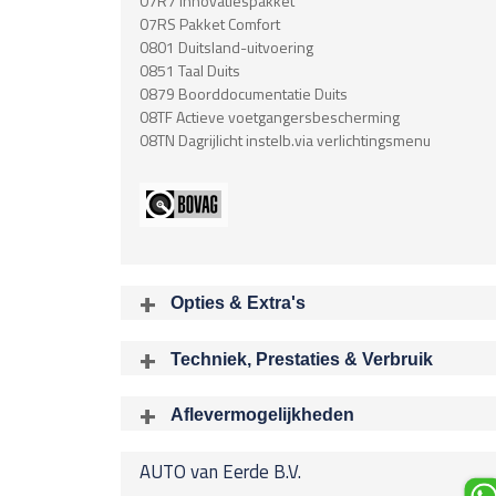
07R7 Innovatiespakket
07RS Pakket Comfort
0801 Duitsland-uitvoering
0851 Taal Duits
0879 Boorddocumentatie Duits
08TF Actieve voetgangersbescherming
08TN Dagrijlicht instelb.via verlichtingsmenu
Opties & Extra's
Uitgelichte opties
Techniek, Prestaties & Verbruik
Extra's
Aantal cylinders
Chroom delen exterieur
6
Aflevermogelijkheden
Airbag
Bij aflev
Acceleratietijd 0-100
Airbag Bestuurder
AUTO van Eerde B.V.
8.10 sec
Airbag Passagier