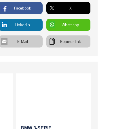
gels
everh.
Facebook
X
. verstelbare spiegels, verwarmd
rwiel
r geremd
deren stuur
LinkedIn
Whatsapp
ltifunctioneel stuur
ot
len
E-Mail
Kopieer link
chtmetalen velgen 17 inch
uitenrit
00km
ingen
. verst. voorstoelen
sting
kw
info
BMW 3-SERIE