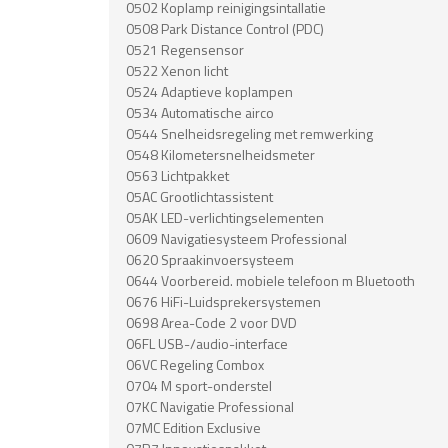
0502 Koplamp reinigingsintallatie
0508 Park Distance Control (PDC)
0521 Regensensor
0522 Xenon licht
0524 Adaptieve koplampen
0534 Automatische airco
0544 Snelheidsregeling met remwerking
0548 Kilometersnelheidsmeter
0563 Lichtpakket
05AC Grootlichtassistent
05AK LED-verlichtingselementen
0609 Navigatiesysteem Professional
0620 Spraakinvoersysteem
0644 Voorbereid. mobiele telefoon m Bluetooth
0676 HiFi-Luidsprekersystemen
0698 Area-Code 2 voor DVD
06FL USB-/audio-interface
06VC Regeling Combox
0704 M sport-onderstel
07KC Navigatie Professional
07MC Edition Exclusive