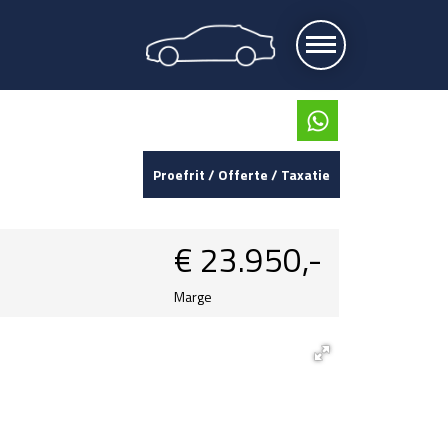
Proefrit / Offerte / Taxatie
€
23.950,-
Marge