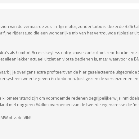
n van de vermaarde zes-in-lijn motor, zonder turbo is deze: de 325i Cabr
 fijne rijdersauto die een wonderlijke mix van het vertrouwde rijplezier
tra’s als Comfort Access keyless entry, cruise control met rem-functie en zel
iet alleen lekker actueel uitziet en vlot te bedienen is, maar waarvoor d
 waarbij je overigens extra profiteert van de hier geselecteerde uitgebreid
eakersysteem weer te geven én bedienen. Juist gezien de vierseizoenen en
e kilometerstand zijn om voornoemde redenen begrijpelijkerwijs inmiddel
itsland met nog geen 84dkm overnemen van de tweede eigenaresse die ‘m s
BMW obv. de VIN!