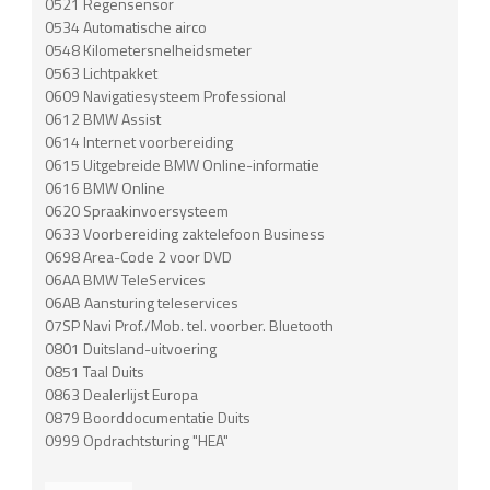
0521 Regensensor
0534 Automatische airco
0548 Kilometersnelheidsmeter
0563 Lichtpakket
0609 Navigatiesysteem Professional
0612 BMW Assist
0614 Internet voorbereiding
0615 Uitgebreide BMW Online-informatie
0616 BMW Online
0620 Spraakinvoersysteem
0633 Voorbereiding zaktelefoon Business
0698 Area-Code 2 voor DVD
06AA BMW TeleServices
06AB Aansturing teleservices
07SP Navi Prof./Mob. tel. voorber. Bluetooth
0801 Duitsland-uitvoering
0851 Taal Duits
0863 Dealerlijst Europa
0879 Boorddocumentatie Duits
0999 Opdrachtsturing "HEA"