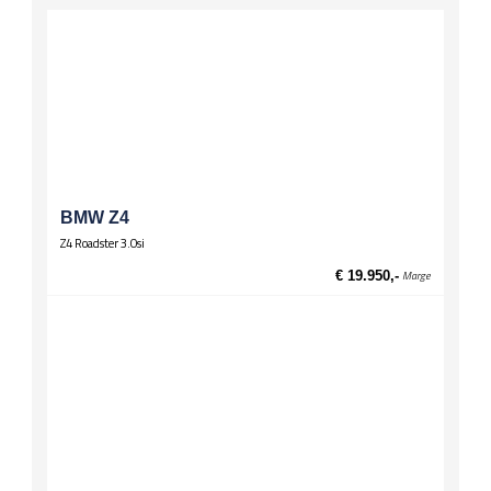
El. verstelbare spiegels, verwarmd
Stuurwiel
Lederen stuur
Multifunctioneel stuur
Wielen
Lichtmetalen velgen 17 inch
BMW Z4
Z4 Roadster 3.0si
€ 19.950,-
Marge