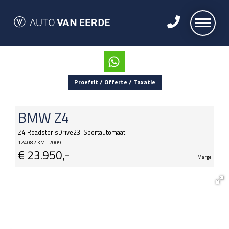
Proefrit / Offerte / Taxatie
BMW
Z4
Z4 Roadster sDrive23i Sportautomaat
124082 KM - 2009
€
23.950,-
Marge