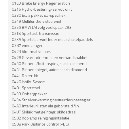
01CD Brake Energy Regeneration
0216 Hydro-besturing-servotronic
0230 Extra pakket EU-specifiek
0249 Multifunctie v stuurwiel
02S5 BMW LM velg veelspaak 293
02TB Sport aut. transmissie
02XA Sportstuurwiel leder met schakelpaddels
0387 windvanger
0423 Vloermat velours
0428 Gevarendriehoek en verbandspakket
0430 Binnen-/buitenspiegel, aut. dimmend
0431 Binnenspiegel, automatisch dimmend
0441 Roker-kit
0470 Isofix-System
0481 Sportstoel
0493 Opbergpakket
0494 Stoelverwarming bestuurder/passagier
04AD Interieurlijsten alu geborsteld fijn
04UT Skiluik met geïntegr. skifoedraal
0502 Koplamp reinigingsintallatie
0508 Park Distance Control (PDC)