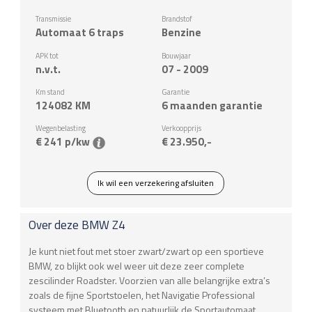
Transmissie
Brandstof
Automaat 6 traps
Benzine
APK tot
Bouwjaar
n.v.t.
07 - 2009
Km stand
Garantie
124082
KM
6 maanden garantie
Wegenbelasting
Verkoopprijs
€ 241 p/kw
€ 23.950,-
Ik wil een verzekering afsluiten
Over deze
BMW
Z4
Je kunt niet fout met stoer zwart/zwart op een sportieve
BMW, zo blijkt ook wel weer uit deze zeer complete
zescilinder Roadster. Voorzien van alle belangrijke extra’s
zoals de fijne Sportstoelen, het Navigatie Professional
systeem met Bluetooth en natuurlijk de Sportautomaat