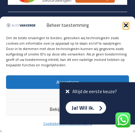
Updates over nieuwbinnen-komers
Beheer toestemming
en verwacht rijplezier ontvangen,
vóórdat ze op de portals staan?
Om de beste ervaringen te bieden, gebruiken wij technologieën zoals
cookies om informatie over je apparaat op te slaan en/of te raadplegen.
Registreer je hier.
Door in te stemmen met deze technologieën kunnen wij gegevens zoals
E-mailadres *
surfgedrag of unieke ID's op deze site verwerken. Als je geen toestemming
geeft of uw toestemming intrekt, kan dit een nadelige invloed hebben op
bepaalde functies en mogelijkheden.
Voornaam *
Accepteren
Altijd de eerste keuze?
Weiger
Ja! Wil ik.
Bekijk voorkeuren
Cookiebeleid
Privacyverklaring
Terug naar overzicht