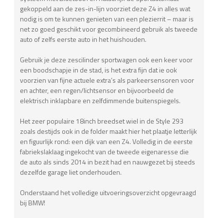
gekoppeld aan de zes-in-lijn voorziet deze Z4 in alles wat
nodig is om te kunnen genieten van een plezierrit – maar is
net zo goed geschikt voor gecombineerd gebruik als tweede
auto of zelfs eerste auto in het huishouden.
Gebruik je deze zescilinder sportwagen ook een keer voor
een boodschapje in de stad, is het extra fijn dat ie ook
voorzien van fijne actuele extra’s als parkeersensoren voor
en achter, een regen/lichtsensor en bijvoorbeeld de
elektrisch inklapbare en zelfdimmende buitenspiegels.
Het zeer populaire 18inch breedset wiel in de Style 293
zoals destijds ook in de folder maakt hier het plaatje letterlijk
en figuurlijk rond: een dijk van een Z4. Volledig in de eerste
fabriekslaklaag ingekocht van de tweede eigenaresse die
de auto als sinds 2014 in bezit had en nauwgezet bij steeds
dezelfde garage liet onderhouden.
Onderstaand het volledige uitvoeringsoverzicht opgevraagd
bij BMW!