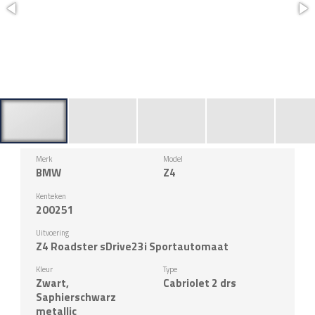
Merk
Model
BMW
Z4
Kenteken
200251
Uitvoering
Z4 Roadster sDrive23i Sportautomaat
Kleur
Type
Zwart,
Cabriolet 2 drs
Saphierschwarz
metallic