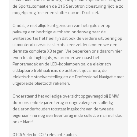
de Sportautomaat en de 216 Servotronic besturing rijdt ie zo
mogelijk nog frisser en vlotter dan ie d’r uit ziet.
Omdat je niet altijd kunt genieten van het rijplezier op
pakweg een bochtige autobahn onderweg naar de
wintersport is het heel fijn dat ook de verdere uitvoering op
uitmuntend niveau is: slechts zeer zelden komen we een
dermate complete X3 tegen. We beperken ons daarom hier
even tot de highlights, waaronder we naast het
Panoramadak en de LED-koplampen oa. de elektrisch
uitklapbare trekhaak icm. de achteruitrijdcamera, de
elektrische stoelverstelling en de Professional Navigatie met
uitgebreide bluetooth rekenen.
Onderstaand het volledige overzicht opgevraagd bij BMW,
door ons enkele jaren terug in ongevalvrije en volledig
dealeronderhouden topstaat ingekocht van de tweede
eigenaar - nu nog een keer terug in de collectie na inruil door
onze klant!
01CA Selectie COP relevante auto's