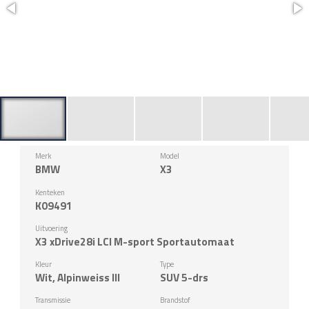
Merk
Model
BMW
X3
Kenteken
K09491
Uitvoering
X3 xDrive28i LCI M-sport Sportautomaat
Kleur
Type
Wit, Alpinweiss III
SUV 5-drs
Transmissie
Brandstof