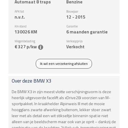
Automaat 8 traps
Benzine
APK tot
Bouwjaar
n.v.t.
12 - 2015
Km stand
Garantie
130026
KM
6 maanden garantie
Wegenbelasting
Verkoopprijs
€ 327 p/kw
Verkocht
Ik wil een verzekering afsluiten
Over deze
BMW
X3
De BMW X3 in zijn meest vlotte verschijningsvorm is deze
heerlijk uitgevoerde facelift als xDrive28i voorzien van M-
sportpakket. In kraakhelder Alpinweis III met de mooie
hoogglans zwarte afwerking buitenom, lekker stoer zwart
leer met als detail een wit stikseltje binnenin spat ie niet
alleen van je beeldscherm maar ook van je oprit – dankzij de
combinatie van de krachtige 245pk sub-topmotorisering met