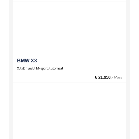
Spiegels
El. verstelbare spiegels, verwarmd
Wielen
Lichtmetalen velgen 17 inch
BMW X3
X3 xDrive28i M-sport Automaat
€ 21.950,-
Marge