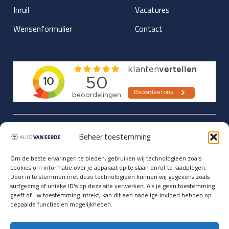
Inruil
Vacatures
Wensenformulier
Contact
Updates over nieuwbinnen-komers
Beheer toestemming
en verwacht rijplezier ontvangen,
vóórdat ze op de portals staan?
Om de beste ervaringen te bieden, gebruiken wij technologieën zoals
cookies om informatie over je apparaat op te slaan en/of te raadplegen.
Registreer je hier.
Door in te stemmen met deze technologieën kunnen wij gegevens zoals
E-mailadres *
surfgedrag of unieke ID's op deze site verwerken. Als je geen toestemming
geeft of uw toestemming intrekt, kan dit een nadelige invloed hebben op
bepaalde functies en mogelijkheden.