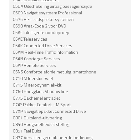
05DA Uitschakeling airbag passagierszijde
0609 Navigatiesysteem Professional
0676 HiFi-Luidsprekersystemen
0698 Area-Code 2 voor DVD
06AC Intelligente noodoproep
06AE Teleservices
06AK Connected Drive Services
06AM Real-Time Traffic Information
06AN Concierge Services
06AP Remote Services
06NS Comforttelefonie met uitg. smartphone
0710 M leerstuurwiel
0715 M aerodynamiek-kit
0760 Hoogglans Shadow line
0775 Dakhemel antraciet
07AY Pakket Comfort + M Sport
07XP Navigatiepakket Connected Drive
0801 Duitsland-uitvoering
0840 Hoogsnelheidsafstelling
0851 Taal Duits
0877 Vervallen gecombineerde bediening