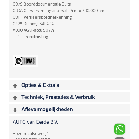
0879 Boorddocumentatie Duits
08KA Olieverversingsinterval 24 mnd/30.000 km
08TH Verkeersbordherkenning
0925 Dummy-SALAPA
A090 AGM-accu 90 Ah
LEDE Leeruitrusting
Opties & Extra's
Uitgelichte opties
Techniek, Prestaties & Verbruik
Extra's
Aantal cylinders
Motorinhoud
Aflevermogelijkheden
Achteropkomend verkeer waarschuwing
4
1997 cc
Bij aflevering van uw voertuig kunt u kiezen voor één van de
Audioinstallatie met CD-speler
AUTO van Eerde B.V.
onderstaande
optionele
pakketten.
Vermogen
Acceleratietijd 0-100
Bots herkenning en activatie
180 kW / 245 pk
6.50 sec
Brake Assist System
€
Rozendaalseweg 4
Connected services
Acceleratietijd 80-120
Topsnelheid