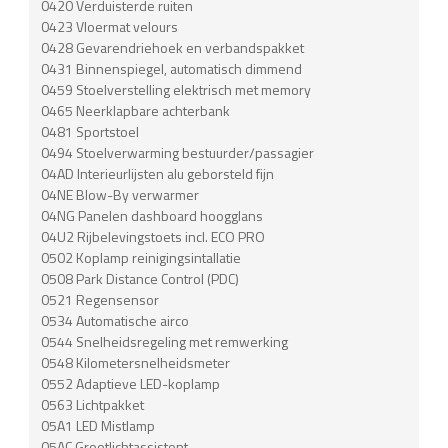
0420 Verduisterde ruiten
0423 Vloermat velours
0428 Gevarendriehoek en verbandspakket
0431 Binnenspiegel, automatisch dimmend
0459 Stoelverstelling elektrisch met memory
0465 Neerklapbare achterbank
0481 Sportstoel
0494 Stoelverwarming bestuurder/passagier
04AD Interieurlijsten alu geborsteld fijn
04NE Blow-By verwarmer
04NG Panelen dashboard hoogglans
04U2 Rijbelevingstoets incl. ECO PRO
0502 Koplamp reinigingsintallatie
0508 Park Distance Control (PDC)
0521 Regensensor
0534 Automatische airco
0544 Snelheidsregeling met remwerking
0548 Kilometersnelheidsmeter
0552 Adaptieve LED-koplamp
0563 Lichtpakket
05A1 LED Mistlamp
05AC Grootlichtassistent