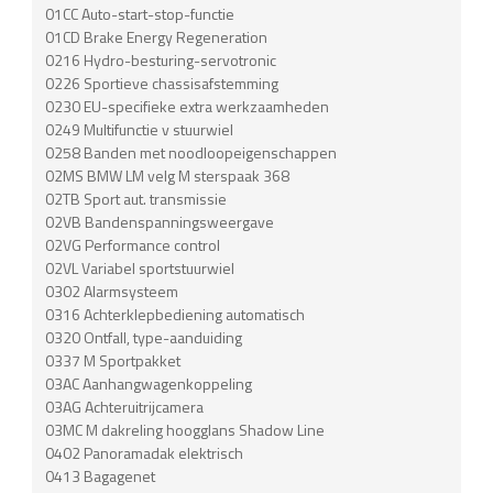
01CC Auto-start-stop-functie
01CD Brake Energy Regeneration
0216 Hydro-besturing-servotronic
0226 Sportieve chassisafstemming
0230 EU-specifieke extra werkzaamheden
0249 Multifunctie v stuurwiel
0258 Banden met noodloopeigenschappen
02MS BMW LM velg M sterspaak 368
02TB Sport aut. transmissie
02VB Bandenspanningsweergave
02VG Performance control
02VL Variabel sportstuurwiel
0302 Alarmsysteem
0316 Achterklepbediening automatisch
0320 Ontfall, type-aanduiding
0337 M Sportpakket
03AC Aanhangwagenkoppeling
03AG Achteruitrijcamera
03MC M dakreling hoogglans Shadow Line
0402 Panoramadak elektrisch
0413 Bagagenet