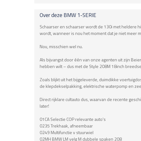
Over deze
BMW
1-SERIE
Schaarser en schaarser wordt de 130i met heldere hist
wordt, wanneer is nou het moment dat je niet meer 
Nou, misschien wel nu.
Als bijvangst door één van onze agenten uit zijn Beie
hebben wilt – dus met de Style 208M 18inch breedset
Zoals blijkt uit het bijgeleverde, duimdikke voertui
de klepdekselpakking, elektrische waterpomp en zee
Direct rijklare cultauto dus, waarvan de recente gesc
later!
01CA Selectie COP relevante auto's
0235 Trekhaak, afneembaar
0249 Multifunctie v stuurwiel
02MH BMW LM velg M dubbele spaken 208