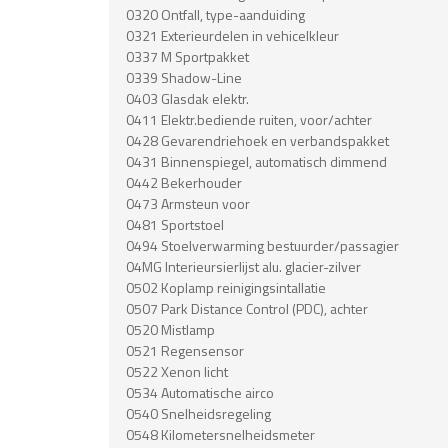
0320 Ontfall, type-aanduiding
0321 Exterieurdelen in vehicelkleur
0337 M Sportpakket
0339 Shadow-Line
0403 Glasdak elektr.
0411 Elektr.bediende ruiten, voor/achter
0428 Gevarendriehoek en verbandspakket
0431 Binnenspiegel, automatisch dimmend
0442 Bekerhouder
0473 Armsteun voor
0481 Sportstoel
0494 Stoelverwarming bestuurder/passagier
04MG Interieursierlijst alu. glacier-zilver
0502 Koplamp reinigingsintallatie
0507 Park Distance Control (PDC), achter
0520 Mistlamp
0521 Regensensor
0522 Xenon licht
0534 Automatische airco
0540 Snelheidsregeling
0548 Kilometersnelheidsmeter