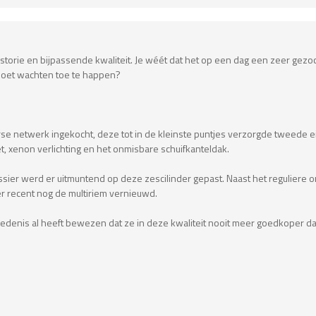
orie en bijpassende kwaliteit. Je wéét dat het op een dag een zeer gezocht
moet wachten toe te happen?
rse netwerk ingekocht, deze tot in de kleinste puntjes verzorgde tweede ei
, xenon verlichting en het onmisbare schuifkanteldak.
gdossier werd er uitmuntend op deze zescilinder gepast. Naast het regulie
r recent nog de multiriem vernieuwd.
hiedenis al heeft bewezen dat ze in deze kwaliteit nooit meer goedkoper da