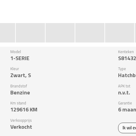
Model
Kenteken
1-SERIE
S8143
Kleur
Type
Zwart, S
Hatchb
Brandstof
APK tot
Benzine
n.v.t.
Km stand
Garantie
129616
KM
6 maan
Verkoopprijs
Verkocht
Ik wil 