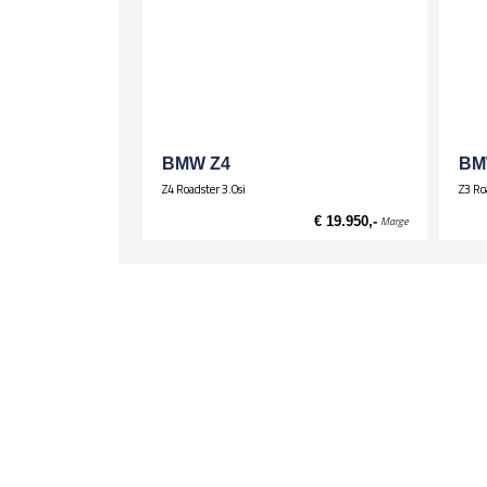
Airconditioning, automatisch
Alarm / Vergrendeling
Alarminstallatie
Audio installatie
Radio/CD
BMW Z4
BM
Z4 Roadster 3.0si
Z3 Ro
€ 19.950,-
Marge