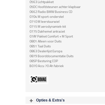
0563 Lichtpakket
05DC Hoofdsteunen achter klapbaar
0662 Radio BMW Business CD
0704 M sport-onderstel
0710 M leerstuurwiel
0715 M aerodynamiek-kit
0775 Dakhemel antraciet
07AY Pakket Comfort + M Sport
0801 Alleen voor Duits
0851 Taal Duits
0863 Dealerlijst Europa
0879 Boorddocumentatie Duits
08SP Besturing COP
B070 Accu 70 Ah fabriek
Opties & Extra's