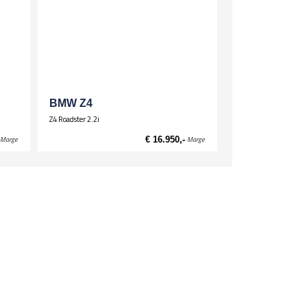
stuurdersstoel hoogte verstelbaar
ssagiersstoel hoogte verstelbaar
ortstoelen
oelverwarming voor
BMW Z4
Z4 Roadster 2.2i
Marge
€ 16.950,-
Marge