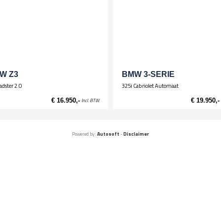
Deelb. achterbank (ongelijke delen)
Be
Lederen bekleding
Pa
Sp
Koplichten / Verlichting
St
Koplampwissers
Mistlampen
Xenon-koplampen
W Z3
BMW 3-SERIE
adster 2.0
325i Cabriolet Automaat
€ 16.950,-
Incl. BTW
€ 19.950,-
Powered by:
Autosoft
-
Disclaimer