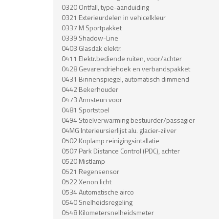
0320 Ontfall, type-aanduiding
0321 Exterieurdelen in vehicelkleur
0337 M Sportpakket
0339 Shadow-Line
0403 Glasdak elektr.
0411 Elektr.bediende ruiten, voor/achter
0428 Gevarendriehoek en verbandspakket
0431 Binnenspiegel, automatisch dimmend
0442 Bekerhouder
0473 Armsteun voor
0481 Sportstoel
0494 Stoelverwarming bestuurder/passagier
04MG Interieursierlijst alu. glacier-zilver
0502 Koplamp reinigingsintallatie
0507 Park Distance Control (PDC), achter
0520 Mistlamp
0521 Regensensor
0522 Xenon licht
0534 Automatische airco
0540 Snelheidsregeling
0548 Kilometersnelheidsmeter