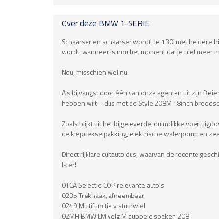
Over deze
BMW
1-SERIE
Schaarser en schaarser wordt de 130i met heldere hist
wordt, wanneer is nou het moment dat je niet meer 
Nou, misschien wel nu.
Als bijvangst door één van onze agenten uit zijn Beie
hebben wilt – dus met de Style 208M 18inch breedset
Zoals blijkt uit het bijgeleverde, duimdikke voertui
de klepdekselpakking, elektrische waterpomp en zee
Direct rijklare cultauto dus, waarvan de recente gesc
later!
01CA Selectie COP relevante auto's
0235 Trekhaak, afneembaar
0249 Multifunctie v stuurwiel
02MH BMW LM velg M dubbele spaken 208