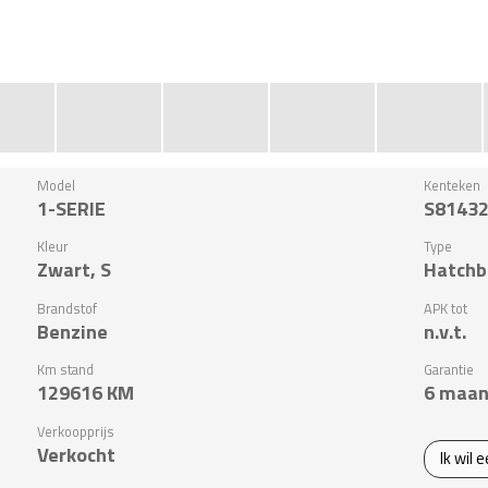
Model
Kenteken
1-SERIE
S8143
Kleur
Type
Zwart, S
Hatchb
Brandstof
APK tot
Benzine
n.v.t.
Km stand
Garantie
129616
KM
6 maan
Verkoopprijs
Verkocht
Ik wil 