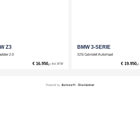
Deelb. achterbank (ongelijke delen)
Be
Lederen bekleding
Pa
Sp
Koplichten / Verlichting
St
Koplampwissers
Mistlampen
Xenon-koplampen
W Z3
BMW 3-SERIE
adster 2.0
325i Cabriolet Automaat
€ 16.950,-
Incl. BTW
€ 19.950,-
Powered by:
Autosoft
-
Disclaimer