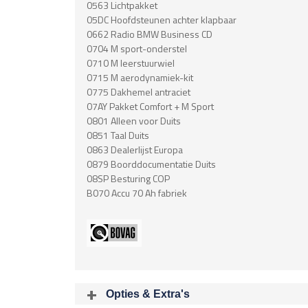
0563 Lichtpakket
05DC Hoofdsteunen achter klapbaar
0662 Radio BMW Business CD
0704 M sport-onderstel
0710 M leerstuurwiel
0715 M aerodynamiek-kit
0775 Dakhemel antraciet
07AY Pakket Comfort + M Sport
0801 Alleen voor Duits
0851 Taal Duits
0863 Dealerlijst Europa
0879 Boorddocumentatie Duits
08SP Besturing COP
B070 Accu 70 Ah fabriek
Opties & Extra's