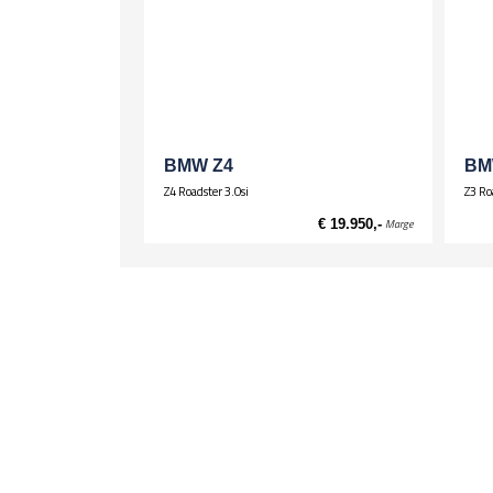
Airconditioning, automatisch
Alarm / Vergrendeling
Alarminstallatie
Audio installatie
Radio/CD
BMW Z4
BM
Z4 Roadster 3.0si
Z3 Ro
€ 19.950,-
Marge