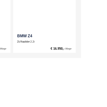
stuurdersstoel hoogte verstelbaar
ssagiersstoel hoogte verstelbaar
ortstoelen
oelverwarming voor
BMW Z4
Z4 Roadster 2.2i
Marge
€ 16.950,-
Marge