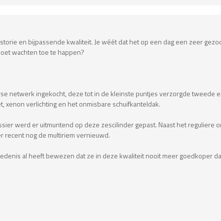
orie en bijpassende kwaliteit. Je wéét dat het op een dag een zeer gezocht
moet wachten toe te happen?
rse netwerk ingekocht, deze tot in de kleinste puntjes verzorgde tweede ei
, xenon verlichting en het onmisbare schuifkanteldak.
gdossier werd er uitmuntend op deze zescilinder gepast. Naast het regulie
r recent nog de multiriem vernieuwd.
hiedenis al heeft bewezen dat ze in deze kwaliteit nooit meer goedkoper da