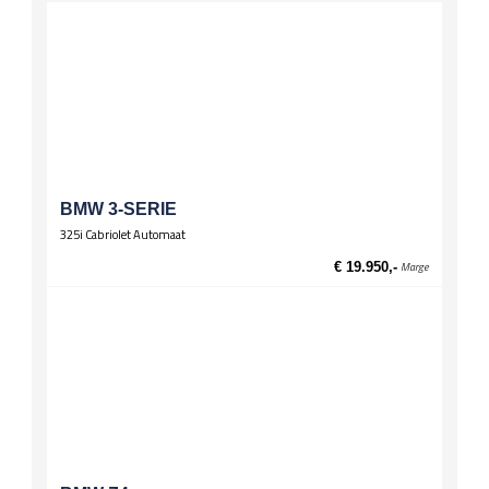
Schuifdaken
Open dak elektrisch
Panorama dak
Spiegels
Buitenspiegels in kleur van carrosserie
El. verstelbare spiegels
El. verstelbare spiegels, verwarmd
BMW 3-SERIE
Stuurwiel
325i Cabriolet Automaat
Multifunctioneel stuur
€ 19.950,-
Marge
Sportstuur
Wielen
Lichtmetalen velgen 18 inch
Zittingen
Bestuurdersstoel hoogte verstelbaar
Passagiersstoel hoogte verstelbaar
Sportstoelen
Stoelverwarming voor