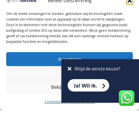
Beheer toestemming
en verwacht rijplezier ontvangen,
vóórdat ze op de portals staan?
Om de beste ervaringen te bieden, gebruiken wij technologieën zoals
cookies om informatie over je apparaat op te slaan en/of te raadplegen.
Registreer je hier.
Door in te stemmen met deze technologieën kunnen wij gegevens zoals
E-mailadres *
surfgedrag of unieke ID's op deze site verwerken. Als je geen toestemming
geeft of uw toestemming intrekt, kan dit een nadelige invloed hebben op
bepaalde functies en mogelijkheden.
Voornaam *
Accepteren
Altijd de eerste keuze?
Weiger
Ja! Wil ik.
Bekijk voorkeuren
Cookiebeleid
Privacyverklaring
Terug naar overzicht