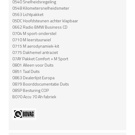
0540 Snelheidsregeling
0548 Kilometersnelheidsmeter
0563 Lichtpakket
05DC Hoofdsteunen achter klapbaar
0662 Radio BMW Business CD
0704 M sport-onderstel
0710 M leerstuurwiel
0715 M aerodynamiek-kit
0775 Dakhemel antraciet
07AY Pakket Comfort + M Sport
0801 Alleen voor Duits
0851 Taal Duits
0863 Dealerlijst Europa
0879 Boorddocumentatie Duits
08SP Besturing COP
B070 Accu 70 Ah fabriek