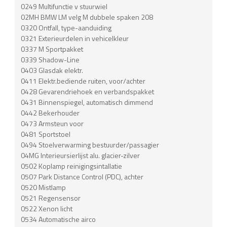
0249 Multifunctie v stuurwiel
02MH BMW LM velg M dubbele spaken 208
0320 Ontfall, type-aanduiding
0321 Exterieurdelen in vehicelkleur
0337 M Sportpakket
0339 Shadow-Line
0403 Glasdak elektr.
0411 Elektr.bediende ruiten, voor/achter
0428 Gevarendriehoek en verbandspakket
0431 Binnenspiegel, automatisch dimmend
0442 Bekerhouder
0473 Armsteun voor
0481 Sportstoel
0494 Stoelverwarming bestuurder/passagier
04MG Interieursierlijst alu. glacier-zilver
0502 Koplamp reinigingsintallatie
0507 Park Distance Control (PDC), achter
0520 Mistlamp
0521 Regensensor
0522 Xenon licht
0534 Automatische airco