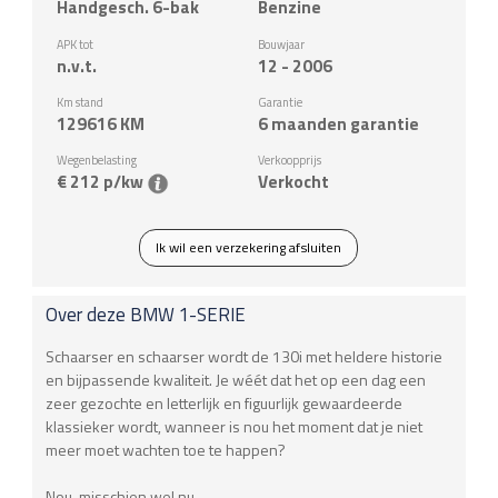
Handgesch. 6-bak
Benzine
APK tot
Bouwjaar
n.v.t.
12 - 2006
Km stand
Garantie
129616
KM
6 maanden garantie
Wegenbelasting
Verkoopprijs
€ 212 p/kw
Verkocht
Ik wil een verzekering afsluiten
Over deze
BMW
1-SERIE
Schaarser en schaarser wordt de 130i met heldere historie
en bijpassende kwaliteit. Je wéét dat het op een dag een
zeer gezochte en letterlijk en figuurlijk gewaardeerde
klassieker wordt, wanneer is nou het moment dat je niet
meer moet wachten toe te happen?
Nou, misschien wel nu.