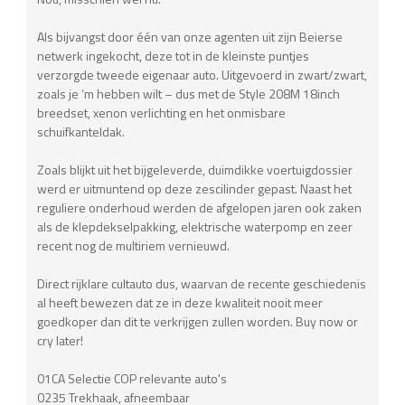
Als bijvangst door één van onze agenten uit zijn Beierse
netwerk ingekocht, deze tot in de kleinste puntjes
verzorgde tweede eigenaar auto. Uitgevoerd in zwart/zwart,
zoals je ‘m hebben wilt – dus met de Style 208M 18inch
breedset, xenon verlichting en het onmisbare
schuifkanteldak.
Zoals blijkt uit het bijgeleverde, duimdikke voertuigdossier
werd er uitmuntend op deze zescilinder gepast. Naast het
reguliere onderhoud werden de afgelopen jaren ook zaken
als de klepdekselpakking, elektrische waterpomp en zeer
recent nog de multiriem vernieuwd.
Direct rijklare cultauto dus, waarvan de recente geschiedenis
al heeft bewezen dat ze in deze kwaliteit nooit meer
goedkoper dan dit te verkrijgen zullen worden. Buy now or
cry later!
01CA Selectie COP relevante auto's
0235 Trekhaak, afneembaar