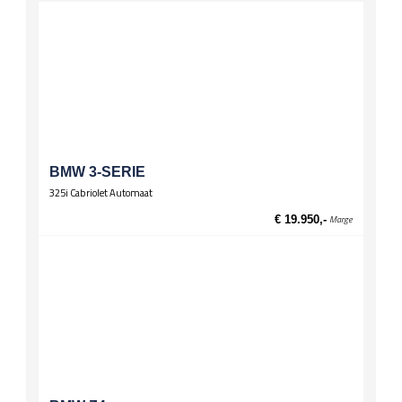
Schuifdaken
Open dak elektrisch
Panorama dak
Spiegels
Buitenspiegels in kleur van carrosserie
El. verstelbare spiegels
El. verstelbare spiegels, verwarmd
BMW 3-SERIE
Stuurwiel
325i Cabriolet Automaat
Multifunctioneel stuur
€ 19.950,-
Marge
Sportstuur
Wielen
Lichtmetalen velgen 18 inch
Zittingen
Bestuurdersstoel hoogte verstelbaar
Passagiersstoel hoogte verstelbaar
Sportstoelen
Stoelverwarming voor