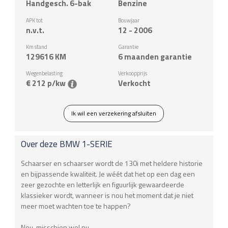
Handgesch. 6-bak
Benzine
APK tot
Bouwjaar
n.v.t.
12 - 2006
Km stand
Garantie
129616
KM
6 maanden garantie
Wegenbelasting
Verkoopprijs
€ 212 p/kw
Verkocht
Ik wil een verzekering afsluiten
Over deze
BMW
1-SERIE
Schaarser en schaarser wordt de 130i met heldere historie
en bijpassende kwaliteit. Je wéét dat het op een dag een
zeer gezochte en letterlijk en figuurlijk gewaardeerde
klassieker wordt, wanneer is nou het moment dat je niet
meer moet wachten toe te happen?
Nou, misschien wel nu.