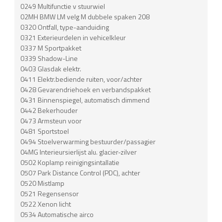
0249 Multifunctie v stuurwiel
02MH BMW LM velg M dubbele spaken 208
0320 Ontfall, type-aanduiding
0321 Exterieurdelen in vehicelkleur
0337 M Sportpakket
0339 Shadow-Line
0403 Glasdak elektr.
0411 Elektr.bediende ruiten, voor/achter
0428 Gevarendriehoek en verbandspakket
0431 Binnenspiegel, automatisch dimmend
0442 Bekerhouder
0473 Armsteun voor
0481 Sportstoel
0494 Stoelverwarming bestuurder/passagier
04MG Interieursierlijst alu. glacier-zilver
0502 Koplamp reinigingsintallatie
0507 Park Distance Control (PDC), achter
0520 Mistlamp
0521 Regensensor
0522 Xenon licht
0534 Automatische airco