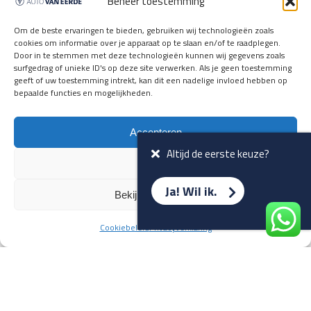
Beheer toestemming
en verwacht rijplezier ontvangen,
vóórdat ze op de portals staan?
Om de beste ervaringen te bieden, gebruiken wij technologieën zoals
cookies om informatie over je apparaat op te slaan en/of te raadplegen.
Registreer je hier.
Door in te stemmen met deze technologieën kunnen wij gegevens zoals
E-mailadres *
surfgedrag of unieke ID's op deze site verwerken. Als je geen toestemming
geeft of uw toestemming intrekt, kan dit een nadelige invloed hebben op
bepaalde functies en mogelijkheden.
Voornaam *
Accepteren
Altijd de eerste keuze?
Weiger
Ja! Wil ik.
Bekijk voorkeuren
Cookiebeleid
Privacyverklaring
Terug naar overzicht