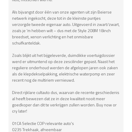
Als bijvangst door één van onze agenten uit zijn Beierse
netwerk ingekocht, deze tot in de kleinste puntjes
verzorgde tweede eigenaar auto. Uitgevoerd in zwart/zwart,
zoals je ‘m hebben wilt – dus met de Style 208M 18inch
breedset, xenon verlichting en het onmisbare
schuifkanteldak.
Zoals blijkt uit het bijgeleverde, duimdikke voertuigdossier
werd er uitmuntend op deze zescilinder gepast. Naast het
reguliere onderhoud werden de afgelopen jaren ook zaken
als de klepdekselpakking, elektrische waterpomp en zeer
recent nog de multiriem vernieuwd.
Direct rijklare cultauto dus, waarvan de recente geschiedenis
al heeft bewezen dat ze in deze kwaliteit nooit meer
goedkoper dan dit te verkrijgen zullen worden. Buy now or
cry later!
01CA Selectie COP relevante auto's
0235 Trekhaak, afneembaar