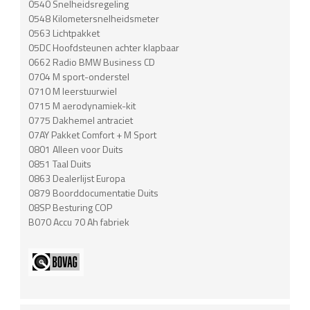
0540 Snelheidsregeling
0548 Kilometersnelheidsmeter
0563 Lichtpakket
05DC Hoofdsteunen achter klapbaar
0662 Radio BMW Business CD
0704 M sport-onderstel
0710 M leerstuurwiel
0715 M aerodynamiek-kit
0775 Dakhemel antraciet
07AY Pakket Comfort + M Sport
0801 Alleen voor Duits
0851 Taal Duits
0863 Dealerlijst Europa
0879 Boorddocumentatie Duits
08SP Besturing COP
B070 Accu 70 Ah fabriek