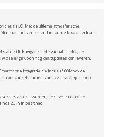
iolet als LCI. Met de ultieme atmosferische
 uit München met verrassend moderne boordelectronica
fs al de CIC Navigatie Professional. Dankzij de
e BMW dealer gewoon nog kaartupdates kan leveren.
e Smartphone integratie die inclusief COMbox de
 all-round inzetbaarheid van deze hardtop-Cabrio
s schaars aan het worden, deze zeer complete
inds 2014 in bezit had.