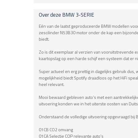
Over deze
BMW
3-SERIE
Eén van de laatst geproduceerde BMW modellen voorzie
zescilinder N53B30 motor onder de kap een bijzonder
biedt.
Zo is dit exemplaar al verzien van vooruitstrevende ex
kaartopslag op een harde schijf een systeem dat er n
Super actueel en erg prettig in dagelijks gebruik dus,
mogelijkheid biedt Spotify draadloos op het HiFi sp
heel relevant.
Mooi bewaard gebleven auto’s met een aantrekkelijk
uitvoering konden we in het uiterste oosten van Du
Onderstaand de volledige uitvoering opgevraagd bij 
01CB CO2 omvang
01CA Selectie COP relevante auto's