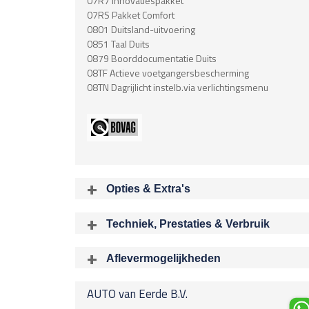
07R7 Innovatiespakket
07RS Pakket Comfort
0801 Duitsland-uitvoering
0851 Taal Duits
0879 Boorddocumentatie Duits
08TF Actieve voetgangersbescherming
08TN Dagrijlicht instelb.via verlichtingsmenu
Opties & Extra's
Uitgelichte opties
Techniek, Prestaties & Verbruik
Extra's
Aantal cylinders
Chroom delen exterieur
6
Aflevermogelijkheden
Airbag
Bij aflev
Acceleratietijd 0-100
Airbag Bestuurder
AUTO van Eerde B.V.
8.10 sec
Airbag Passagier