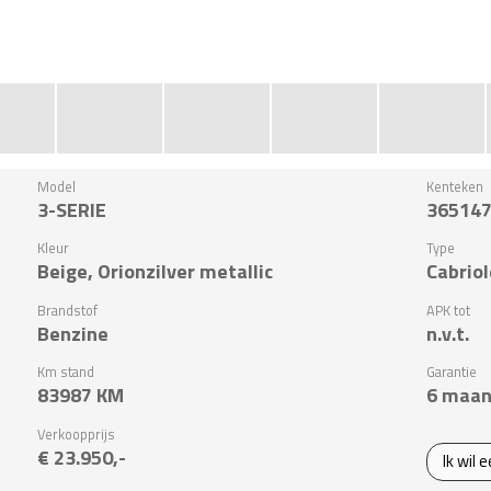
Model
Kenteken
3-SERIE
36514
Kleur
Type
Beige, Orionzilver metallic
Cabriol
Brandstof
APK tot
Benzine
n.v.t.
Km stand
Garantie
83987
KM
6 maan
Verkoopprijs
€ 23.950,-
Ik wil 