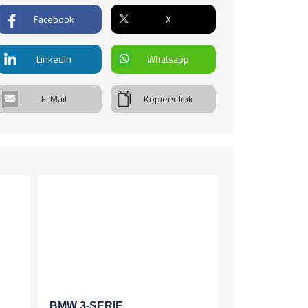
gels
everh.
Facebook
X
. verstelbare spiegels, verwarmd
rwiel
r geremd
deren stuur
LinkedIn
Whatsapp
ltifunctioneel stuur
ot
len
E-Mail
Kopieer link
chtmetalen velgen 17 inch
uitenrit
00km
ingen
. verst. voorstoelen
sting
kw
info
BMW 3-SERIE