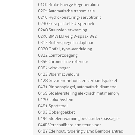
01CD Brake Energy Regeneration
0205 Automatische transmissie
0216 Hydro-besturing-servotronic
0230 Extra pakket EU-specifiek
0248 Stuurwielverwarming
02K6 BMW LM velg V-spaak 342
0313 Buitenspiegel inklapbaar
0320 Ontfall, type-aanduiding
0322 Comforttoegang
0346 Chrome Line exterieur
0387 windvanger
0423 Vloermat velours
0428 Gevarendriehoek en verbandspakket
0431 Binnenspiegel, automatisch dimmend
0459 Stoelverstelling elektrisch met memory
0470 Isofix-System
0481 Sportstoel
0493 Opbergpakket
0494 Stoelverwarming bestuurder/passagier
04AE Verschuifbare armsteun voor
04BY Edelhoutuitvoering vlamd Bamboe antrac.