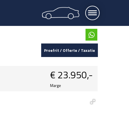
Proefrit / Offerte / Taxatie
€
23.950,-
Marge