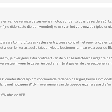
n van de vermaarde zes-in-lijn motor, zonder turbo is deze: de 325i Cabr
 fijne rijdersauto die een wonderlijke mix van het vertrouwde rijplezier
tra’s als Comfort Access keyless entry, cruise control met rem-functie en zel
iet alleen lekker actueel uitziet en vlot te bedienen is, maar waarvoor d
 waarbij je overigens extra profiteert van de hier geselecteerde uitgebreid
eakersysteem weer te geven én bedienen. Juist gezien de vierseizoenen en
e kilometerstand zijn om voornoemde redenen begrijpelijkerwijs inmiddel
itsland met nog geen 84dkm overnemen van de tweede eigenaresse die ‘m s
BMW obv. de VIN!