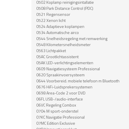
0502 Koplamp reinigingsintallatie
0508 Park Distance Control (PDC)
0521 Regensensor
0522 Xenon licht
0524 Adaptieve koplampen
0534 Automatische airco
0544 Snelheidsregeling met remwerking
0548 Kilometersnelheidsmeter
0563 Lichtpakket
05AC Grootlichtassistent
05AK LED-verlichtingselementen
0609 Navigatiesysteem Professional
0620 Spraakinvoersysteem
0644 Voorbereid. mobiele telefoon m Bluetooth
0676 HiFi-Luidsprekersystemen
0698 Area-Code 2 voor DVD
06FL USB-/audio-interface
06VC Regeling Combox
0704 M sport-onderstel
07KC Navigatie Professional
07MC Edition Exclusive