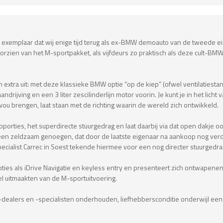
gde exemplaar dat wij enige tijd terug als ex-BMW demoauto van de tweede e
orzien van het M-sportpakket, als vijfdeurs zo praktisch als deze cult-BM
 extra uit: met deze klassieke BMW optie “op de kiep” (ofwel ventilatiesta
rijving en een 3 liter zescilinderlijn motor voorin. Je kunt je in het licht 
ou brengen, laat staan met de richting waarin de wereld zich ontwikkeld.
proporties, het superdirecte stuurgedrag en laat daarbij via dat open dakj
een zeldzaam genoegen, dat door de laatste eigenaar na aankoop nog ver
ialist Carrec in Soest tekende hiermee voor een nog directer stuurgedra
ies als iDrive Navigatie en keyless entry en presenteert zich ontwapenend 
l uitmaakten van de M-sportuitvoering.
ealers en -specialisten onderhouden, liefhebbersconditie onderwijl ee