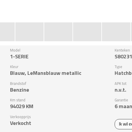
Model
Kenteken
1-SERIE
S8023
Kleur
Type
Blauw, LeMansblauw metallic
Hatchb
Brandstof
APK tot
Benzine
n.v.t.
Km stand
Garantie
94029
KM
6 maan
Verkoopprijs
Verkocht
Ik wil 