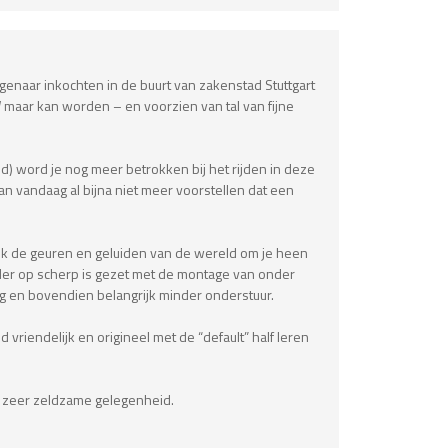
igenaar inkochten in de buurt van zakenstad Stuttgart
W maar kan worden – en voorzien van tal van fijne
nd) word je nog meer betrokken bij het rijden in deze
van vandaag al bijna niet meer voorstellen dat een
e ook de geuren en geluiden van de wereld om je heen
der op scherp is gezet met de montage van onder
g en bovendien belangrijk minder onderstuur.
vriendelijk en origineel met de “default” half leren
n zeer zeldzame gelegenheid.