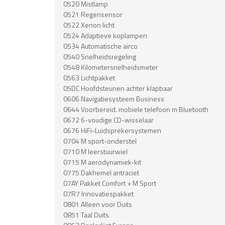
0520 Mistlamp
0521 Regensensor
0522 Xenon licht
0524 Adaptieve koplampen
0534 Automatische airco
0540 Snelheidsregeling
0548 Kilometersnelheidsmeter
0563 Lichtpakket
05DC Hoofdsteunen achter klapbaar
0606 Navigatiesysteem Business
0644 Voorbereid. mobiele telefoon m Bluetooth
0672 6-voudige CD-wisselaar
0676 HiFi-Luidsprekersystemen
0704 M sport-onderstel
0710 M leerstuurwiel
0715 M aerodynamiek-kit
0775 Dakhemel antraciet
07AY Pakket Comfort + M Sport
07R7 Innovatiespakket
0801 Alleen voor Duits
0851 Taal Duits