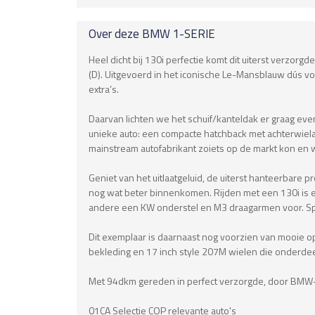
Over deze
BMW
1-SERIE
Heel dicht bij 130i perfectie komt dit uiterst verzor
(D). Uitgevoerd in het iconische Le-Mansblauw dús vo
extra’s.
Daarvan lichten we het schuif/kanteldak er graag even
unieke auto: een compacte hatchback met achterwielaand
mainstream autofabrikant zoiets op de markt kon en w
Geniet van het uitlaatgeluid, de uiterst hanteerbare 
nog wat beter binnenkomen. Rijden met een 130i is 
andere een KW onderstel en M3 draagarmen voor. Spec
Dit exemplaar is daarnaast nog voorzien van mooie opt
bekleding en 17 inch style 207M wielen die onderdee
Met 94dkm gereden in perfect verzorgde, door BMW-d
01CA Selectie COP relevante auto's