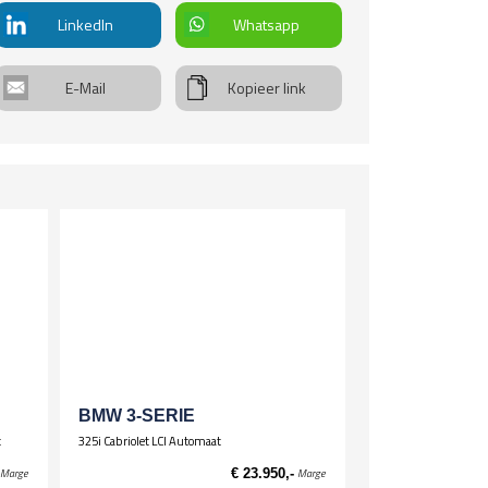
itenspiegels in kleur van carrosserie
LinkedIn
Whatsapp
. verstelbare spiegels
ot
. verstelbare spiegels, verwarmd
E-Mail
Kopieer link
rwiel
uitenrit
ltifunctioneel stuur
00km
ortstuur
sting
ingen
kw
info
stuurdersstoel hoogte verstelbaar
ssagiersstoel hoogte verstelbaar
oelverwarming voor
BMW 3-SERIE
t
325i Cabriolet LCI Automaat
Marge
€ 23.950,-
Marge