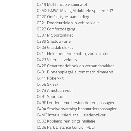
0249 Multifunctie v stuurwiel
02MG BMW LM velg M dubbele spaken 207
0320 Ontfall, type-aanduiding
0321 Exterieurdelen in vehicelkleur
0322 Comforttoegang
0337 M Sportpakket
0339 Shadow-Line
0403 Glasdak elektr.
0411 Elektr.bediende ruiten, voor/achter
0423 Vloermat velours
0428 Gevarendriehoek en verbandspakket
0431 Binnenspiegel, automatisch dimmend
0441 Roker-kit
0468 Skizak
0473 Armsteun voor
0481 Sportstoel
0488 Lendensteun bestuurder en passagier
0494 Stoelverwarming bestuurder/passagier
04MG Interieursierlijst alu. glacier-zilver
0502 Koplamp reinigingsintallatie
0508 Park Distance Control (PDC)