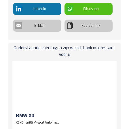
€ 299 p/kw
info
Onderstel
LinkedIn
Whatsapp
4 WD
Stuurbekrachtiging
E-Mail
Kopieer link
Trekhaak, afneembaar
Ramen
Warmtewerend getint glas
Onderstaande voertuigen zijn wellicht ook interessant
Spiegels
voor u
Buitenspiegels inklapbaar
Stuurwiel
Multifunctioneel stuur
Sportstuur
Stuurverwarming
Verwarming / temperatuur
Buitentemperatuurmeter
Wielen
BMW X3
Lichtmetalen velgen 18 inch
X3 xDrive28i M-sport Automaat
Zittingen