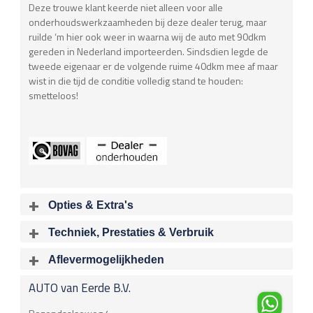
Deze trouwe klant keerde niet alleen voor alle
onderhoudswerkzaamheden bij deze dealer terug, maar
ruilde ‘m hier ook weer in waarna wij de auto met 90dkm
gereden in Nederland importeerden. Sindsdien legde de
tweede eigenaar er de volgende ruime 40dkm mee af maar
wist in die tijd de conditie volledig stand te houden:
smetteloos!
Opties & Extra's
Uitgelichte opties
Techniek, Prestaties & Verbruik
Extra's
Aantal cylinders
Motorinhoud
Aflevermogelijkheden
6
2979 cc
Audio installatie
Bij aflevering van uw voertuig kunt u kiezen voor één van de
Bluetooth carkit
AUTO van Eerde B.V.
onderstaande
optionele
pakketten.
Vermogen
Acceleratietijd 0-100
Navigatiesysteem
225 kW / 306 pk
0.00 sec