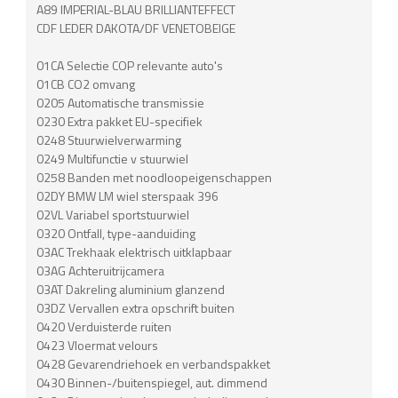
A89 IMPERIAL-BLAU BRILLIANTEFFECT
CDF LEDER DAKOTA/DF VENETOBEIGE
01CA Selectie COP relevante auto's
01CB CO2 omvang
0205 Automatische transmissie
0230 Extra pakket EU-specifiek
0248 Stuurwielverwarming
0249 Multifunctie v stuurwiel
0258 Banden met noodloopeigenschappen
02DY BMW LM wiel sterspaak 396
02VL Variabel sportstuurwiel
0320 Ontfall, type-aanduiding
03AC Trekhaak elektrisch uitklapbaar
03AG Achteruitrijcamera
03AT Dakreling aluminium glanzend
03DZ Vervallen extra opschrift buiten
0420 Verduisterde ruiten
0423 Vloermat velours
0428 Gevarendriehoek en verbandspakket
0430 Binnen-/buitenspiegel, aut. dimmend