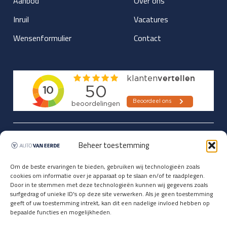
Aanbod
Over ons
Inruil
Vacatures
Wensenformulier
Contact
Updates over nieuwbinnen-komers
Beheer toestemming
en verwacht rijplezier ontvangen,
vóórdat ze op de portals staan?
Om de beste ervaringen te bieden, gebruiken wij technologieën zoals
cookies om informatie over je apparaat op te slaan en/of te raadplegen.
Registreer je hier.
Door in te stemmen met deze technologieën kunnen wij gegevens zoals
E-mailadres *
surfgedrag of unieke ID's op deze site verwerken. Als je geen toestemming
geeft of uw toestemming intrekt, kan dit een nadelige invloed hebben op
bepaalde functies en mogelijkheden.