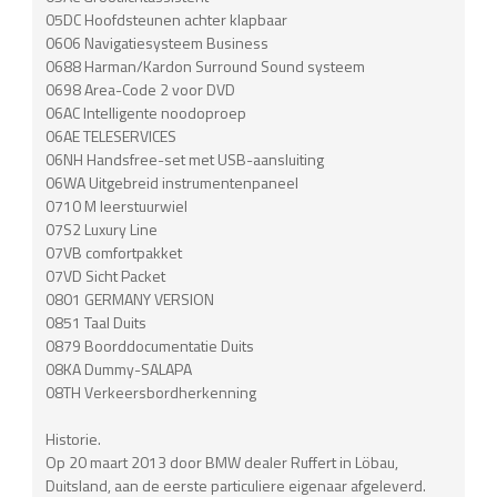
05DC Hoofdsteunen achter klapbaar
0606 Navigatiesysteem Business
0688 Harman/Kardon Surround Sound systeem
0698 Area-Code 2 voor DVD
06AC Intelligente noodoproep
06AE TELESERVICES
06NH Handsfree-set met USB-aansluiting
06WA Uitgebreid instrumentenpaneel
0710 M leerstuurwiel
07S2 Luxury Line
07VB comfortpakket
07VD Sicht Packet
0801 GERMANY VERSION
0851 Taal Duits
0879 Boorddocumentatie Duits
08KA Dummy-SALAPA
08TH Verkeersbordherkenning
Historie.
Op 20 maart 2013 door BMW dealer Ruffert in Löbau,
Duitsland, aan de eerste particuliere eigenaar afgeleverd.