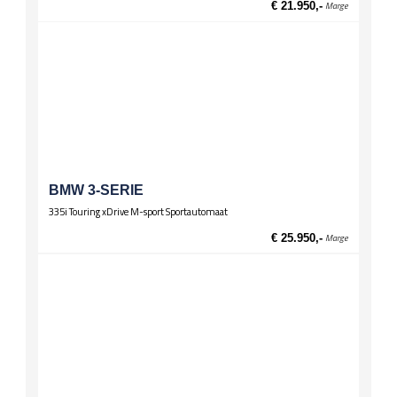
€ 21.950,-
Marge
El. verst. voorstoelen met geheugen
Sportstoelen
Stoelverwarming voor
BMW 3-SERIE
335i Touring xDrive M-sport Sportautomaat
€ 25.950,-
Marge