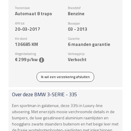
Transmissie
Brandstof
Automaat 8 traps
Benzine
APK tot
Bouwjaar
20-03-2017
03 - 2013
Km stand
Garantie
136685
KM
6 maanden garantie
Wegenbelasting
Verkoopprijs
€ 299 p/kw
Verkocht
Ik wil een verzekering afsluiten
Over deze
BMW
3-SERIE - 335
Een sportman in galatenue, deze 335i in Luxury-line
uitvoering. Met enerzijds mooie verchroomde details in de
bumpers, de luxe gesatineerd aluminium raamlijsten en
hoogglans zwarte staanders buitenom en het beige leer met
de fraaie wortelnotenhouten-sierlijsten met inleg binnen.