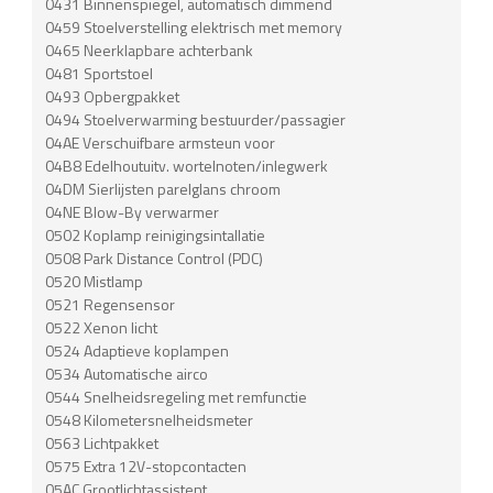
0431 Binnenspiegel, automatisch dimmend
0459 Stoelverstelling elektrisch met memory
0465 Neerklapbare achterbank
0481 Sportstoel
0493 Opbergpakket
0494 Stoelverwarming bestuurder/passagier
04AE Verschuifbare armsteun voor
04B8 Edelhoutuitv. wortelnoten/inlegwerk
04DM Sierlijsten parelglans chroom
04NE Blow-By verwarmer
0502 Koplamp reinigingsintallatie
0508 Park Distance Control (PDC)
0520 Mistlamp
0521 Regensensor
0522 Xenon licht
0524 Adaptieve koplampen
0534 Automatische airco
0544 Snelheidsregeling met remfunctie
0548 Kilometersnelheidsmeter
0563 Lichtpakket
0575 Extra 12V-stopcontacten
05AC Grootlichtassistent