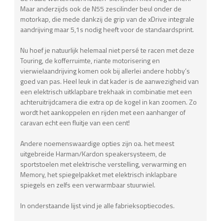
Maar anderzijds ook de N55 zescilinder beul onder de
motorkap, die mede dankzij de grip van de xDrive integrale
aandrijving maar 5,1s nodig heeft voor de standaardsprint.
Nu hoef je natuurlijk helemaal niet persé te racen met deze
Touring, de kofferruimte, riante motorisering en
vierwielaandrijving komen ook bij allerlei andere hobby’s
goed van pas. Heel leuk in dat kader is de aanwezigheid van
een elektrisch uitklapbare trekhaak in combinatie met een
achteruitrijdcamera die extra op de kogel in kan zoomen. Zo
wordt het aankoppelen en rijden met een aanhanger of
caravan echt een fluitje van een cent!
Andere noemenswaardige opties zijn oa. het meest
uitgebreide Harman/Kardon speakersysteem, de
sportstoelen met elektrische verstelling, verwarming en
Memory, het spiegelpakket met elektrisch inklapbare
spiegels en zelfs een verwarmbaar stuurwiel.
In onderstaande lijst vind je alle fabrieksoptiecodes.