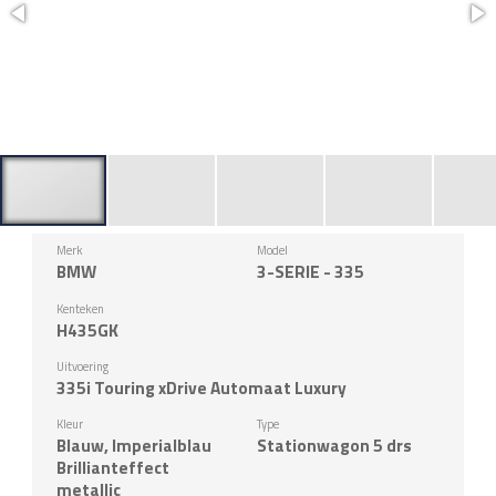
Merk
Model
BMW
3-SERIE - 335
Kenteken
H435GK
Uitvoering
335i Touring xDrive Automaat Luxury
Kleur
Type
Blauw, Imperialblau
Stationwagon 5 drs
Brillianteffect
metallic