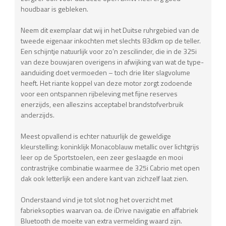
houdbaar is gebleken.
Neem dit exemplaar dat wij in het Duitse ruhrgebied van de
tweede eigenaar inkochten met slechts 83dkm op de teller.
Een schijntje natuurlijk voor zo’n zescilinder, die in de 325i
van deze bouwjaren overigens in afwijking van wat de type-
aanduiding doet vermoeden – toch drie liter slagvolume
heeft. Het riante koppel van deze motor zorgt zodoende
voor een ontspannen rijbeleving met fijne reserves
enerzijds, een alleszins acceptabel brandstofverbruik
anderzijds.
Meest opvallend is echter natuurlijk de geweldige
kleurstelling: koninklijk Monacoblauw metallic over lichtgrijs
leer op de Sportstoelen, een zeer geslaagde en mooi
contrastrijke combinatie waarmee de 325i Cabrio met open
dak ook letterlijk een andere kant van zichzelf laat zien.
Onderstaand vind je tot slot nog het overzicht met
fabrieksopties waarvan oa. de iDrive navigatie en affabriek
Bluetooth de moeite van extra vermelding waard zijn.