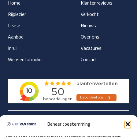
Home
Klantenreviews
Rijplezier
Verkocht
Lease
Nieuws
Aanbod
Over ons
Inruil
Vacatures
Wensenformulier
Contact
Updates over nieuwbinnen-komers
Beheer toestemming
en verwacht rijplezier ontvangen,
Om de beste ervaringen te bieden, gebruiken wij technologieën zoals