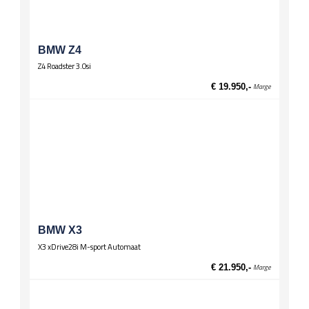
Wielen
Lichtmetalen velgen 17 inch
BMW Z4
Z4 Roadster 3.0si
€ 19.950,-
Marge
BMW X3
X3 xDrive28i M-sport Automaat
€ 21.950,-
Marge