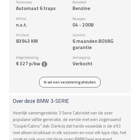
Transmissie
Brandstof
Automaat 6 traps
Benzine
APK tot
Bouwjaar
n.v.t.
04 - 2008
Km stand
Garantie
83943
KM
6 maanden BOVAG
garantie
Wegenbelasting
Verkoopprijs
€ 327 p/kw
Verkocht
Ik wil een verzekering afsluiten
Over deze
BMW
3-SERIE
Heerlijk samengestelde 3 Serie Cabriolet van de zeer
populaire vijfde generatie, de eerste met een zogenaamd
“Coupé/Cabrio” dak. Dankzij dat harde vouwdak is de e93
niet alleen bruikbaar in elk seizoen en voor elk type ritje, het
zorgt er ook voor dat deze open BMW heel erg goed