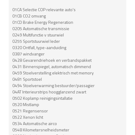
01CA Selectie COP relevante auto's
01CB CO2 omvang
01CD Brake Energy Regeneration
0205 Automatische transmissie
0249 Multifunctie v stuurwiel
0255 Sportstuurwiel leder
0320 Ontfall, type-aanduiding
0387 windvanger
0428 Gevarendriehoek en verbandspakket
0431 Binnenspiegel, automatisch dimmend
0459 Stoelverstelling elektrisch met memory
0481 Sportstoel
0494 Stoelverwarming bestuurder/passagier
04AT Interieurstrips hoogglanzend zwart
0502 Koplamp reinigingsintallatie
0520 Mistlamp
0521 Regensensor
0522 Xenon licht
0534 Automatische airco
0548 Kilometersnelheidsmeter