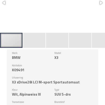
Merk
Model
BMW
X3
Kenteken
K09491
Uitvoering
X3 xDrive28i LCI M-sport Sportautomaat
Kleur
Type
Wit, Alpinweiss III
SUV 5-drs
Transmissie
Brandstof