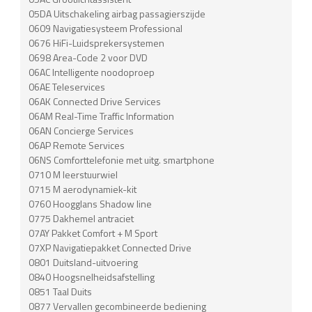
05DA Uitschakeling airbag passagierszijde
0609 Navigatiesysteem Professional
0676 HiFi-Luidsprekersystemen
0698 Area-Code 2 voor DVD
06AC Intelligente noodoproep
06AE Teleservices
06AK Connected Drive Services
06AM Real-Time Traffic Information
06AN Concierge Services
06AP Remote Services
06NS Comforttelefonie met uitg. smartphone
0710 M leerstuurwiel
0715 M aerodynamiek-kit
0760 Hoogglans Shadow line
0775 Dakhemel antraciet
07AY Pakket Comfort + M Sport
07XP Navigatiepakket Connected Drive
0801 Duitsland-uitvoering
0840 Hoogsnelheidsafstelling
0851 Taal Duits
0877 Vervallen gecombineerde bediening