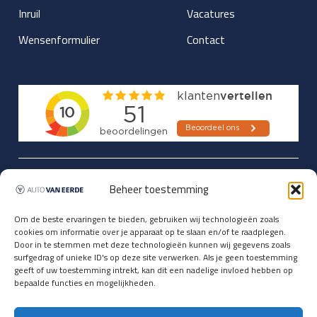
Inruil
Vacatures
Wensenformulier
Contact
Updates over nieuwbinnen-komers
Beheer toestemming
en verwacht rijplezier ontvangen,
vóórdat ze op de portals staan?
Om de beste ervaringen te bieden, gebruiken wij technologieën zoals
cookies om informatie over je apparaat op te slaan en/of te raadplegen.
Registreer je hier.
Door in te stemmen met deze technologieën kunnen wij gegevens zoals
E-mailadres *
surfgedrag of unieke ID's op deze site verwerken. Als je geen toestemming
geeft of uw toestemming intrekt, kan dit een nadelige invloed hebben op
bepaalde functies en mogelijkheden.