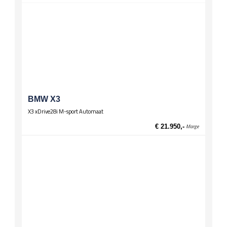
Spiegels
El. verstelbare spiegels, verwarmd
Wielen
Lichtmetalen velgen 17 inch
BMW X3
X3 xDrive28i M-sport Automaat
€ 21.950,-
Marge