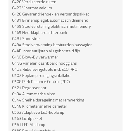
0420 Verduisterde ruiten
0423 Vloermat velours
0428 Gevarendriehoek en verbandspakket
0431 Binnenspiegel, automatisch dimmend
0459 Stoelverstelling elektrisch met memory
0465 Neerklapbare achterbank
0481 Sportstoel
0494 Stoelverwarming bestuurder/passagier
04AD Interieurlijsten alu geborsteld fijn
04NE Blow-By verwarmer
04NG Panelen dashboard hoogglans
04U2 Rijbelevingstoets incl. ECO PRO
0502 Koplamp reinigingsintallatie
0508 Park Distance Control (PDC)
0521 Regensensor
0534 Automatische airco
0544 Snelheidsregeling met remwerking
0548 Kilometersnelheidsmeter
0552 Adaptieve LED-koplamp
0563 Lichtpakket
05A1 LED Mistlamp
05AC Grootlichtassistent