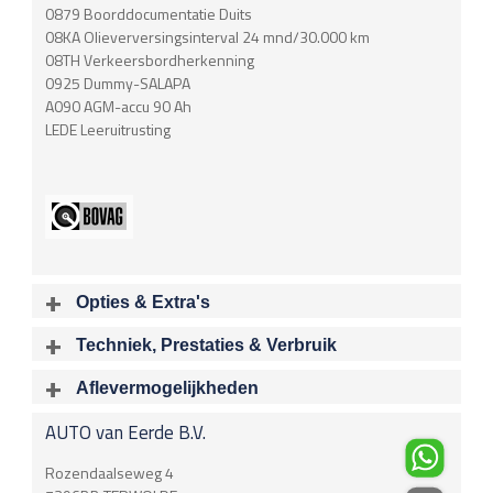
0879 Boorddocumentatie Duits
08KA Olieverversingsinterval 24 mnd/30.000 km
08TH Verkeersbordherkenning
0925 Dummy-SALAPA
A090 AGM-accu 90 Ah
LEDE Leeruitrusting
Opties & Extra's
Uitgelichte opties
Techniek, Prestaties & Verbruik
Extra's
Aantal cylinders
Motorinhoud
Aflevermogelijkheden
Achteropkomend verkeer waarschuwing
4
1997 cc
Bij aflevering van uw voertuig kunt u kiezen voor één van de
Audioinstallatie met CD-speler
AUTO van Eerde B.V.
onderstaande
optionele
pakketten.
Vermogen
Acceleratietijd 0-100
Bots herkenning en activatie
180 kW / 245 pk
6.50 sec
Brake Assist System
€
Rozendaalseweg 4
Connected services
Acceleratietijd 80-120
Topsnelheid