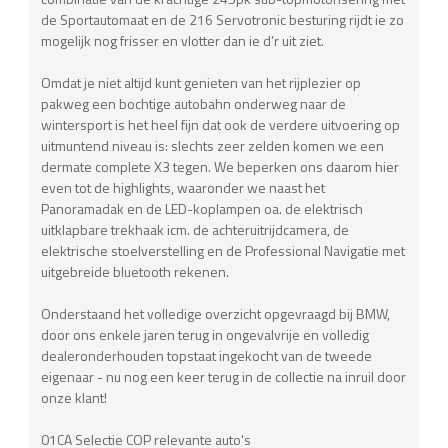
de Sportautomaat en de 216 Servotronic besturing rijdt ie zo
mogelijk nog frisser en vlotter dan ie d’r uit ziet.
Omdat je niet altijd kunt genieten van het rijplezier op
pakweg een bochtige autobahn onderweg naar de
wintersport is het heel fijn dat ook de verdere uitvoering op
uitmuntend niveau is: slechts zeer zelden komen we een
dermate complete X3 tegen. We beperken ons daarom hier
even tot de highlights, waaronder we naast het
Panoramadak en de LED-koplampen oa. de elektrisch
uitklapbare trekhaak icm. de achteruitrijdcamera, de
elektrische stoelverstelling en de Professional Navigatie met
uitgebreide bluetooth rekenen.
Onderstaand het volledige overzicht opgevraagd bij BMW,
door ons enkele jaren terug in ongevalvrije en volledig
dealeronderhouden topstaat ingekocht van de tweede
eigenaar - nu nog een keer terug in de collectie na inruil door
onze klant!
01CA Selectie COP relevante auto's