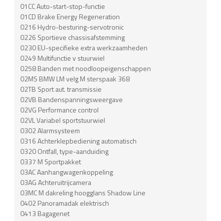
01CC Auto-start-stop-functie
01CD Brake Energy Regeneration
0216 Hydro-besturing-servotronic
0226 Sportieve chassisafstemming
0230 EU-specifieke extra werkzaamheden
0249 Multifunctie v stuurwiel
0258 Banden met noodloopeigenschappen
02MS BMW LM velg M sterspaak 368
02TB Sport aut. transmissie
02VB Bandenspanningsweergave
02VG Performance control
02VL Variabel sportstuurwiel
0302 Alarmsysteem
0316 Achterklepbediening automatisch
0320 Ontfall, type-aanduiding
0337 M Sportpakket
03AC Aanhangwagenkoppeling
03AG Achteruitrijcamera
03MC M dakreling hoogglans Shadow Line
0402 Panoramadak elektrisch
0413 Bagagenet