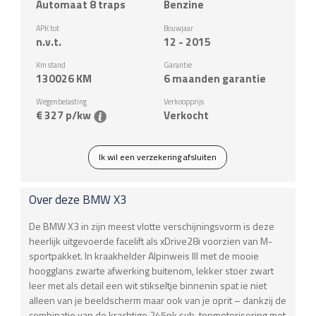
Automaat 8 traps
Benzine
APK tot
Bouwjaar
n.v.t.
12 - 2015
Km stand
Garantie
130026
KM
6 maanden garantie
Wegenbelasting
Verkoopprijs
€ 327 p/kw
Verkocht
Ik wil een verzekering afsluiten
Over deze
BMW
X3
De BMW X3 in zijn meest vlotte verschijningsvorm is deze
heerlijk uitgevoerde facelift als xDrive28i voorzien van M-
sportpakket. In kraakhelder Alpinweis III met de mooie
hoogglans zwarte afwerking buitenom, lekker stoer zwart
leer met als detail een wit stikseltje binnenin spat ie niet
alleen van je beeldscherm maar ook van je oprit – dankzij de
combinatie van de krachtige 245pk sub-topmotorisering met