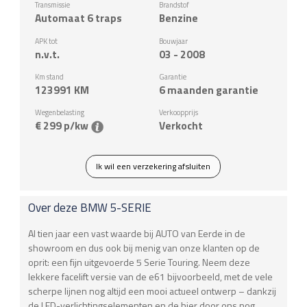
Transmissie
Brandstof
Automaat 6 traps
Benzine
APK tot
Bouwjaar
n.v.t.
03 - 2008
Km stand
Garantie
123991
KM
6 maanden garantie
Wegenbelasting
Verkoopprijs
€ 299 p/kw
Verkocht
Ik wil een verzekering afsluiten
Over deze
BMW
5-SERIE
Al tien jaar een vast waarde bij AUTO van Eerde in de
showroom en dus ook bij menig van onze klanten op de
oprit: een fijn uitgevoerde 5 Serie Touring. Neem deze
lekkere facelift versie van de e61 bijvoorbeeld, met de vele
scherpe lijnen nog altijd een mooi actueel ontwerp – dankzij
de LED-verlichtingselementen en de hier door ons nog