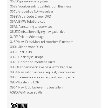
0620 Spraakinvoersysteem
0633 Voorbereiding zaktelefoon Business
0672 6-voudige CD-wisselaar
0698 Area-Code 2 voor DVD
06AA BMW TeleServices
06AB Aansturing teleservices
06UE Diefstalbeveiliging navigatie-dvd
07RP Pakket Advantage
07SP Navi Prof./Mob. tel. voorber. Bluetooth
0801 Alleen voor Duits
0851 Taal Duits
0863 Dealerlijst Europa
0879 Boorddocumentatie Duits
08S8 Landenspecifieke navi. extra bijdrage
08SA Navigation access request,country-spec.
08SC Telematics access request,country-spec.
08SP Besturing COP
0964 Navi DVD bij levering bestellen
A080 AGM-accu 80 Ah