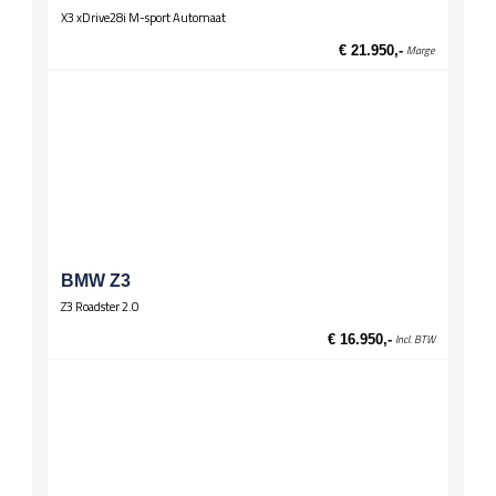
X3 xDrive28i M-sport Automaat
€ 21.950,-
Marge
BMW Z3
Z3 Roadster 2.0
€ 16.950,-
Incl. BTW