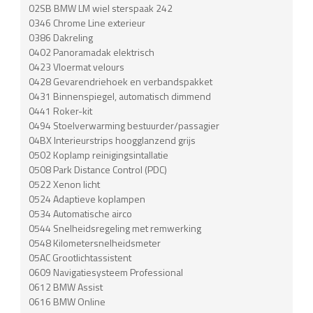
02SB BMW LM wiel sterspaak 242
0346 Chrome Line exterieur
0386 Dakreling
0402 Panoramadak elektrisch
0423 Vloermat velours
0428 Gevarendriehoek en verbandspakket
0431 Binnenspiegel, automatisch dimmend
0441 Roker-kit
0494 Stoelverwarming bestuurder/passagier
04BX Interieurstrips hoogglanzend grijs
0502 Koplamp reinigingsintallatie
0508 Park Distance Control (PDC)
0522 Xenon licht
0524 Adaptieve koplampen
0534 Automatische airco
0544 Snelheidsregeling met remwerking
0548 Kilometersnelheidsmeter
05AC Grootlichtassistent
0609 Navigatiesysteem Professional
0612 BMW Assist
0616 BMW Online