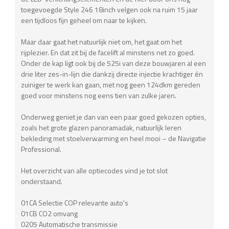
toegevoegde Style 246 18inch velgen ook na ruim 15 jaar
een tijdloos fijn geheel om naar te kijken.
Maar daar gaat het natuurlijk niet om, het gaat om het
rijplezier. En dat zit bij de facelift al minstens net zo goed.
Onder de kap ligt ook bij de 525i van deze bouwjaren al een
drie liter zes-in-lijn die dankzij directe injectie krachtiger én
zuiniger te werk kan gaan, met nog geen 124dkm gereden
goed voor minstens nog eens tien van zulke jaren.
Onderweg geniet je dan van een paar goed gekozen opties,
zoals het grote glazen panoramadak, natuurlijk leren
bekleding met stoelverwarming en heel mooi – de Navigatie
Professional.
Het overzicht van alle optiecodes vind je tot slot
onderstaand.
01CA Selectie COP relevante auto's
01CB CO2 omvang
0205 Automatische transmissie