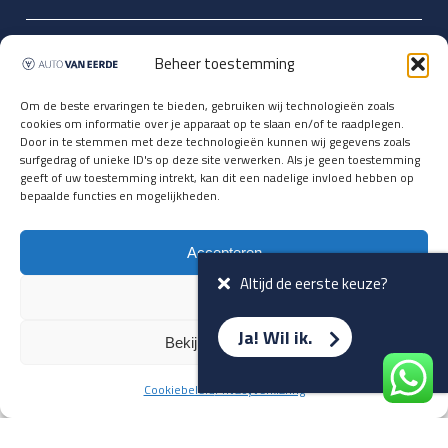
Updates over nieuwbinnen-komers
Beheer toestemming
en verwacht rijplezier ontvangen,
vóórdat ze op de portals staan?
Om de beste ervaringen te bieden, gebruiken wij technologieën zoals
cookies om informatie over je apparaat op te slaan en/of te raadplegen.
Registreer je hier.
Door in te stemmen met deze technologieën kunnen wij gegevens zoals
E-mailadres *
surfgedrag of unieke ID's op deze site verwerken. Als je geen toestemming
geeft of uw toestemming intrekt, kan dit een nadelige invloed hebben op
bepaalde functies en mogelijkheden.
Voornaam *
Accepteren
Altijd de eerste keuze?
Weiger
Ja! Wil ik.
Bekijk voorkeuren
Cookiebeleid
Privacyverklaring
Terug naar overzicht