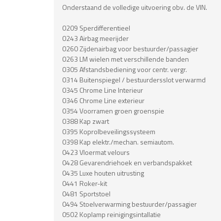
Onderstaand de volledige uitvoering obv. de VIN.
0209 Sperdifferentieel
0243 Airbag meerijder
0260 Zijdenairbag voor bestuurder/passagier
0263 LM wielen met verschillende banden
0305 Afstandsbediening voor centr. vergr.
0314 Buitenspiegel / bestuurdersslot verwarmd
0345 Chrome Line Interieur
0346 Chrome Line exterieur
0354 Voorramen groen groenspie
0388 Kap zwart
0395 Koprolbeveilingssysteem
0398 Kap elektr./mechan. semiautom.
0423 Vloermat velours
0428 Gevarendriehoek en verbandspakket
0435 Luxe houten uitrusting
0441 Roker-kit
0481 Sportstoel
0494 Stoelverwarming bestuurder/passagier
0502 Koplamp reinigingsintallatie