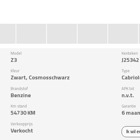
Model
Kenteken
Z3
J25342
Kleur
Type
Zwart, Cosmosschwarz
Cabriol
Brandstof
APK tot
Benzine
n.v.t.
Km stand
Garantie
54730
KM
6 maan
Verkoopprijs
Verkocht
Ik wil 