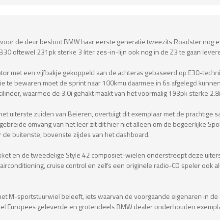
a voor de deur besloot BMW haar eerste generatie tweezits Roadster nog ee
 oftewel 231pk sterke 3 liter zes-in-lijn ook nog in de Z3 te gaan lever
tor met een vijfbakje gekoppeld aan de achteras gebaseerd op E30-technie
ctie te bewaren moet de sprint naar 100kmu daarmee in 6s afgelegd kunne
linder, waarmee de 3.0i gehakt maakt van het voormalig 193pk sterke 2.8
het uiterste zuiden van Beieren, overtuigt dit exemplaar met de prachtig
itgebreide omvang van het leer zit dit hier niet alleen om de begeerlijke Sp
 de buitenste, bovenste zijdes van het dashboard.
kket en de tweedelige Style 42 composiet-wielen onderstreept deze uiterst
rconditioning, cruise control en zelfs een originele radio-CD speler ook al
ter het M-sportstuurwiel beleeft, iets waarvan de voorgaande eigenaren in 
eel Europees geleverde en grotendeels BMW dealer onderhouden exemplaar 