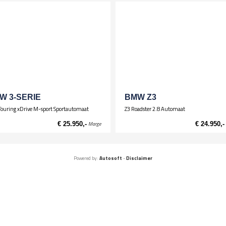
W 3-SERIE
BMW Z3
Touring xDrive M-sport Sportautomaat
Z3 Roadster 2.8 Automaat
€ 25.950,-
Marge
€ 24.950,-
Powered by:
Autosoft
-
Disclaimer