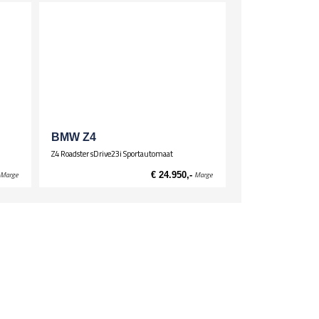
BMW Z4
Z4 Roadster sDrive23i Sportautomaat
Marge
€ 24.950,-
Marge