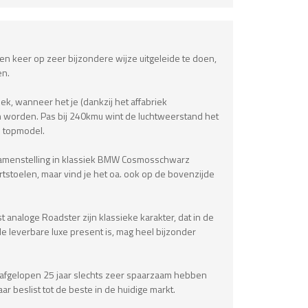
n keer op zeer bijzondere wijze uitgeleide te doen,
en.
k, wanneer het je (dankzij het affabriek
n worden. Pas bij 240kmu wint de luchtweerstand het
i topmodel.
e samenstelling in klassiek BMW Cosmosschwarz
ortstoelen, maar vind je het oa. ook op de bovenzijde
 analoge Roadster zijn klassieke karakter, dat in de
le leverbare luxe present is, mag heel bijzonder
de afgelopen 25 jaar slechts zeer spaarzaam hebben
beslist tot de beste in de huidige markt.