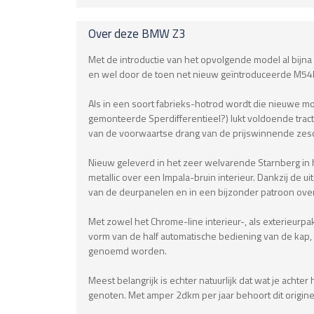
Over deze
BMW
Z3
Met de introductie van het opvolgende model al bijn
en wel door de toen net nieuw geïntroduceerde M54B30
Als in een soort fabrieks-hotrod wordt die nieuwe mo
gemonteerde Sperdifferentieel?) lukt voldoende tra
van de voorwaartse drang van de prijswinnende zesci
Nieuw geleverd in het zeer welvarende Starnberg in 
metallic over een Impala-bruin interieur. Dankzij de u
van de deurpanelen en in een bijzonder patroon over
Met zowel het Chrome-line interieur-, als exterieurpa
vorm van de half automatische bediening van de kap, ai
genoemd worden.
Meest belangrijk is echter natuurlijk dat wat je ach
genoten. Met amper 2dkm per jaar behoort dit origin