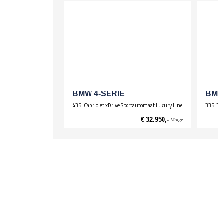
BMW 4-SERIE
BM
435i Cabriolet xDrive Sportautomaat Luxury Line
335i 
€ 32.950,-
Marge