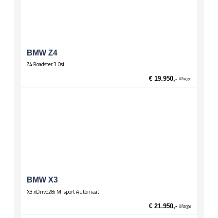
Stuurwiel
Lederen stuur
Multifunctioneel stuur
Wielen
Lichtmetalen velgen 17 inch
BMW Z4
Z4 Roadster 3.0si
Zittingen
El. verst. voorstoelen
€ 19.950,-
Marge
BMW X3
X3 xDrive28i M-sport Automaat
€ 21.950,-
Marge