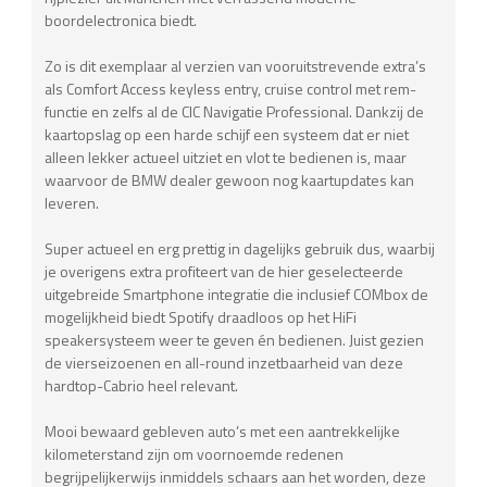
boordelectronica biedt.
Zo is dit exemplaar al verzien van vooruitstrevende extra’s
als Comfort Access keyless entry, cruise control met rem-
functie en zelfs al de CIC Navigatie Professional. Dankzij de
kaartopslag op een harde schijf een systeem dat er niet
alleen lekker actueel uitziet en vlot te bedienen is, maar
waarvoor de BMW dealer gewoon nog kaartupdates kan
leveren.
Super actueel en erg prettig in dagelijks gebruik dus, waarbij
je overigens extra profiteert van de hier geselecteerde
uitgebreide Smartphone integratie die inclusief COMbox de
mogelijkheid biedt Spotify draadloos op het HiFi
speakersysteem weer te geven én bedienen. Juist gezien
de vierseizoenen en all-round inzetbaarheid van deze
hardtop-Cabrio heel relevant.
Mooi bewaard gebleven auto’s met een aantrekkelijke
kilometerstand zijn om voornoemde redenen
begrijpelijkerwijs inmiddels schaars aan het worden, deze