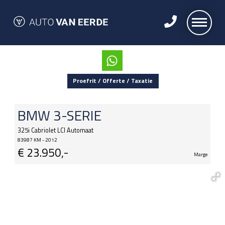
Proefrit / Offerte / Taxatie
BMW
3-SERIE
325i Cabriolet LCI Automaat
83987 KM - 2012
€
23.950,-
Marge