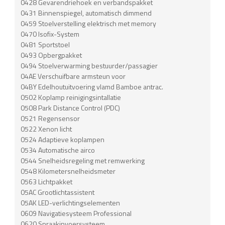
0428 Gevarendriehoek en verbandspakket
0431 Binnenspiegel, automatisch dimmend
0459 Stoelverstelling elektrisch met memory
0470 Isofix-System
0481 Sportstoel
0493 Opbergpakket
0494 Stoelverwarming bestuurder/passagier
04AE Verschuifbare armsteun voor
04BY Edelhoutuitvoering vlamd Bamboe antrac.
0502 Koplamp reinigingsintallatie
0508 Park Distance Control (PDC)
0521 Regensensor
0522 Xenon licht
0524 Adaptieve koplampen
0534 Automatische airco
0544 Snelheidsregeling met remwerking
0548 Kilometersnelheidsmeter
0563 Lichtpakket
05AC Grootlichtassistent
05AK LED-verlichtingselementen
0609 Navigatiesysteem Professional
0620 Spraakinvoersysteem