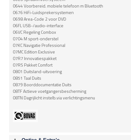
0644 Voorbereid. mobiele telefoon m Bluetooth
0676 HiFi-Luidsprekersystemen
0698 Area-Code 2 voor DVD
06FL USB-/audio-interface
06VC Regeling Combox
0704 M sport-onderstel
07KC Navigatie Professional
07MC Edition Exclusive
07R7 Innovatiespakket
07RS Pakket Comfort
0801 Duitsland-uitvoering
0851 Taal Duits
0879 Boorddocumentatie Duits
08TF Actieve voetgangersbescherming
08TN Dagrijlicht instelb.via verlichtingsmenu