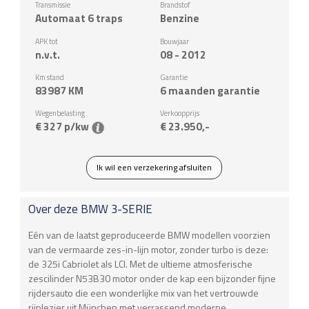
Transmissie
Brandstof
Automaat 6 traps
Benzine
APK tot
Bouwjaar
n.v.t.
08 - 2012
Km stand
Garantie
83987
KM
6 maanden garantie
Wegenbelasting
Verkoopprijs
€ 327 p/kw
€ 23.950,-
Ik wil een verzekering afsluiten
Over deze
BMW
3-SERIE
Eén van de laatst geproduceerde BMW modellen voorzien
van de vermaarde zes-in-lijn motor, zonder turbo is deze:
de 325i Cabriolet als LCI. Met de ultieme atmosferische
zescilinder N53B30 motor onder de kap een bijzonder fijne
rijdersauto die een wonderlijke mix van het vertrouwde
rijplezier uit München met verrassend moderne