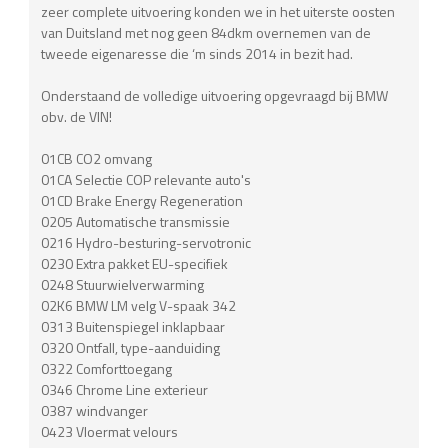
zeer complete uitvoering konden we in het uiterste oosten
van Duitsland met nog geen 84dkm overnemen van de
tweede eigenaresse die ‘m sinds 2014 in bezit had.
Onderstaand de volledige uitvoering opgevraagd bij BMW
obv. de VIN!
01CB CO2 omvang
01CA Selectie COP relevante auto's
01CD Brake Energy Regeneration
0205 Automatische transmissie
0216 Hydro-besturing-servotronic
0230 Extra pakket EU-specifiek
0248 Stuurwielverwarming
02K6 BMW LM velg V-spaak 342
0313 Buitenspiegel inklapbaar
0320 Ontfall, type-aanduiding
0322 Comforttoegang
0346 Chrome Line exterieur
0387 windvanger
0423 Vloermat velours