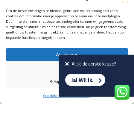
en verwacht rijplezier ontvangen,
vóórdat ze op de portals staan?
Om de beste ervaringen te bieden, gebruiken wij technologieën zoals
cookies om informatie over je apparaat op te slaan en/of te raadplegen.
Registreer je hier.
Door in te stemmen met deze technologieën kunnen wij gegevens zoals
E-mailadres *
surfgedrag of unieke ID's op deze site verwerken. Als je geen toestemming
geeft of uw toestemming intrekt, kan dit een nadelige invloed hebben op
bepaalde functies en mogelijkheden.
Voornaam *
Accepteren
Altijd de eerste keuze?
Weiger
Ja! Wil ik.
Bekijk voorkeuren
Cookiebeleid
Privacyverklaring
Terug naar overzicht