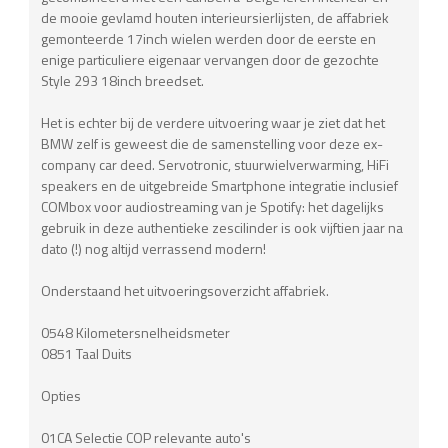
de mooie gevlamd houten interieursierlijsten, de affabriek
gemonteerde 17inch wielen werden door de eerste en
enige particuliere eigenaar vervangen door de gezochte
Style 293 18inch breedset.
Het is echter bij de verdere uitvoering waar je ziet dat het
BMW zelf is geweest die de samenstelling voor deze ex-
company car deed. Servotronic, stuurwielverwarming, HiFi
speakers en de uitgebreide Smartphone integratie inclusief
COMbox voor audiostreaming van je Spotify: het dagelijks
gebruik in deze authentieke zescilinder is ook vijftien jaar na
dato (!) nog altijd verrassend modern!
Onderstaand het uitvoeringsoverzicht affabriek.
0548 Kilometersnelheidsmeter
0851 Taal Duits
Opties
01CA Selectie COP relevante auto's