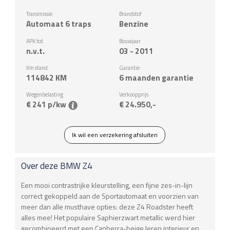
Transmissie
Brandstof
Automaat 6 traps
Benzine
APK tot
Bouwjaar
n.v.t.
03 - 2011
Km stand
Garantie
114842
KM
6 maanden garantie
Wegenbelasting
Verkoopprijs
€ 241 p/kw
€ 24.950,-
Ik wil een verzekering afsluiten
Over deze
BMW
Z4
Een mooi contrastrijke kleurstelling, een fijne zes-in-lijn
correct gekoppeld aan de Sportautomaat en voorzien van
meer dan alle musthave opties: deze Z4 Roadster heeft
alles mee! Het populaire Saphierzwart metallic werd hier
gecombineerd met een Canberra-beige leren interieur en