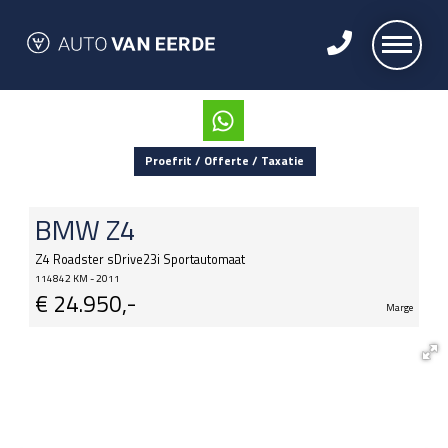
Proefrit / Offerte / Taxatie
BMW
Z4
Z4 Roadster sDrive23i Sportautomaat
114842 KM - 2011
€
24.950,-
Marge