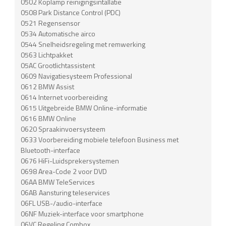
0502 Koplamp reinigingsintallatie
0508 Park Distance Control (PDC)
0521 Regensensor
0534 Automatische airco
0544 Snelheidsregeling met remwerking
0563 Lichtpakket
05AC Grootlichtassistent
0609 Navigatiesysteem Professional
0612 BMW Assist
0614 Internet voorbereiding
0615 Uitgebreide BMW Online-informatie
0616 BMW Online
0620 Spraakinvoersysteem
0633 Voorbereiding mobiele telefoon Business met
Bluetooth-interface
0676 HiFi-Luidsprekersystemen
0698 Area-Code 2 voor DVD
06AA BMW TeleServices
06AB Aansturing teleservices
06FL USB-/audio-interface
06NF Muziek-interface voor smartphone
06VC Regeling Combox