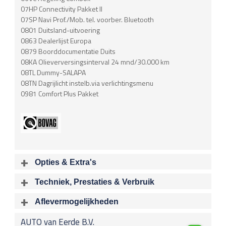
07HP Connectivity Pakket II
07SP Navi Prof./Mob. tel. voorber. Bluetooth
0801 Duitsland-uitvoering
0863 Dealerlijst Europa
0879 Boorddocumentatie Duits
08KA Olieverversingsinterval 24 mnd/30.000 km
08TL Dummy-SALAPA
08TN Dagrijlicht instelb.via verlichtingsmenu
0981 Comfort Plus Pakket
Opties & Extra's
Uitgelichte opties
Techniek, Prestaties & Verbruik
Extra's
Aantal cylinders
Motorinhoud
Aflevermogelijkheden
6
2497 cc
Airbag
Bij aflevering van uw voertuig kunt u kiezen voor één van de
Airbag Bestuurder
AUTO van Eerde B.V.
onderstaande
optionele
pakketten.
Vermogen
Acceleratietijd 0-100