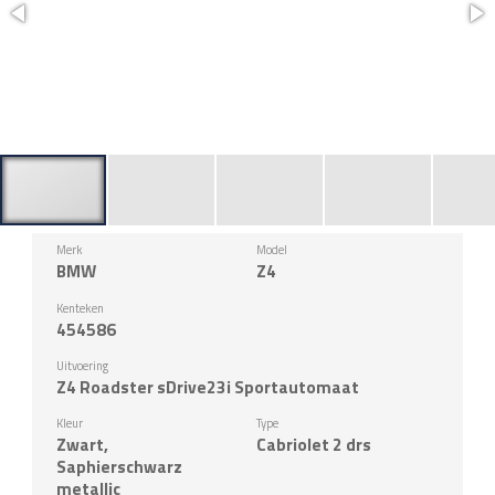
Merk
Model
BMW
Z4
Kenteken
454586
Uitvoering
Z4 Roadster sDrive23i Sportautomaat
Kleur
Type
Zwart,
Cabriolet 2 drs
Saphierschwarz
metallic