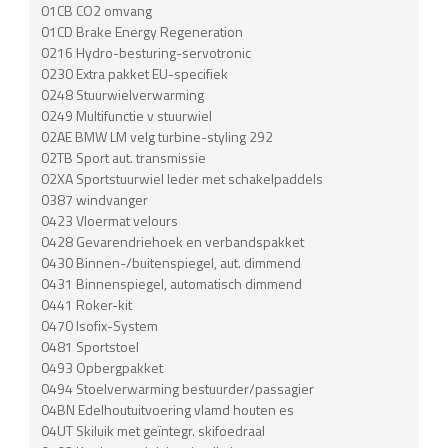
01CB CO2 omvang
01CD Brake Energy Regeneration
0216 Hydro-besturing-servotronic
0230 Extra pakket EU-specifiek
0248 Stuurwielverwarming
0249 Multifunctie v stuurwiel
02AE BMW LM velg turbine-styling 292
02TB Sport aut. transmissie
02XA Sportstuurwiel leder met schakelpaddels
0387 windvanger
0423 Vloermat velours
0428 Gevarendriehoek en verbandspakket
0430 Binnen-/buitenspiegel, aut. dimmend
0431 Binnenspiegel, automatisch dimmend
0441 Roker-kit
0470 Isofix-System
0481 Sportstoel
0493 Opbergpakket
0494 Stoelverwarming bestuurder/passagier
04BN Edelhoutuitvoering vlamd houten es
04UT Skiluik met geïntegr. skifoedraal