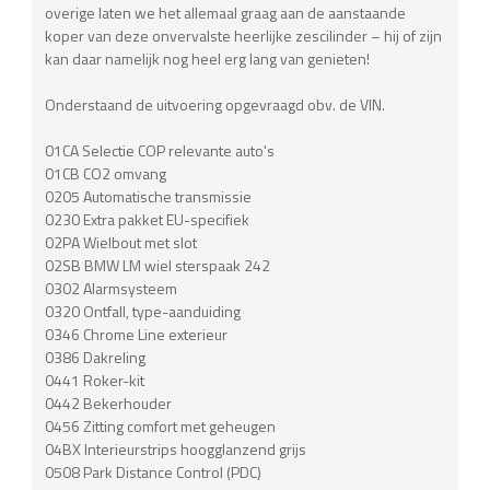
overige laten we het allemaal graag aan de aanstaande
koper van deze onvervalste heerlijke zescilinder – hij of zijn
kan daar namelijk nog heel erg lang van genieten!
Onderstaand de uitvoering opgevraagd obv. de VIN.
01CA Selectie COP relevante auto's
01CB CO2 omvang
0205 Automatische transmissie
0230 Extra pakket EU-specifiek
02PA Wielbout met slot
02SB BMW LM wiel sterspaak 242
0302 Alarmsysteem
0320 Ontfall, type-aanduiding
0346 Chrome Line exterieur
0386 Dakreling
0441 Roker-kit
0442 Bekerhouder
0456 Zitting comfort met geheugen
04BX Interieurstrips hoogglanzend grijs
0508 Park Distance Control (PDC)