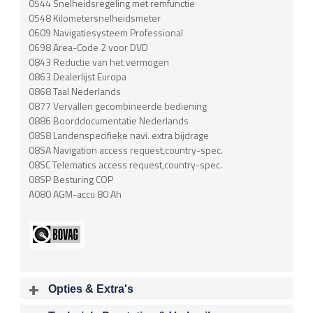
0544 Snelheidsregeling met remfunctie
0548 Kilometersnelheidsmeter
0609 Navigatiesysteem Professional
0698 Area-Code 2 voor DVD
0843 Reductie van het vermogen
0863 Dealerlijst Europa
0868 Taal Nederlands
0877 Vervallen gecombineerde bediening
0886 Boorddocumentatie Nederlands
08S8 Landenspecifieke navi. extra bijdrage
08SA Navigation access request,country-spec.
08SC Telematics access request,country-spec.
08SP Besturing COP
A080 AGM-accu 80 Ah
Opties & Extra's
Uitgelichte opties