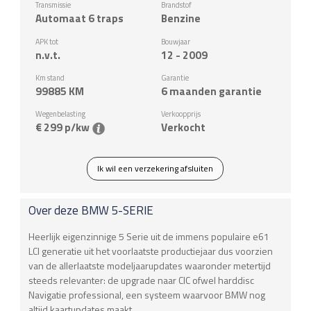
Transmissie
Brandstof
Automaat 6 traps
Benzine
APK tot
Bouwjaar
n.v.t.
12 - 2009
Km stand
Garantie
99885
KM
6 maanden garantie
Wegenbelasting
Verkoopprijs
€ 299 p/kw
Verkocht
Ik wil een verzekering afsluiten
Over deze
BMW
5-SERIE
Heerlijk eigenzinnige 5 Serie uit de immens populaire e61
LCI generatie uit het voorlaatste productiejaar dus voorzien
van de allerlaatste modeljaarupdates waaronder metertijd
steeds relevanter: de upgrade naar CIC ofwel harddisc
Navigatie professional, een systeem waarvoor BMW nog
altijd kaartupdates maakt.