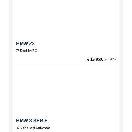
BMW Z3
Z3 Roadster 2.0
€ 16.950,-
Incl. BTW
BMW 3-SERIE
325i Cabriolet Automaat