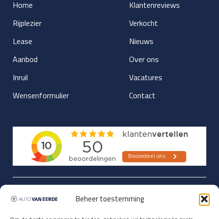
Home
Klantenreviews
Rijplezier
Verkocht
Lease
Nieuws
Aanbod
Over ons
Inruil
Vacatures
Wensenformulier
Contact
Updates over nieuwbinnen-komers
Beheer toestemming
en verwacht rijplezier ontvangen,