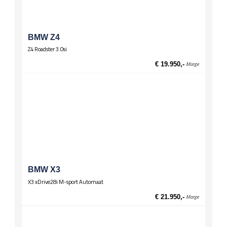
Verwarming / temperatuur
Buitentemperatuurmeter
Wielen
BMW Z4
Lichtmetalen velgen 16 inch
Z4 Roadster 3.0si
€ 19.950,-
Marge
BMW X3
X3 xDrive28i M-sport Automaat
€ 21.950,-
Marge