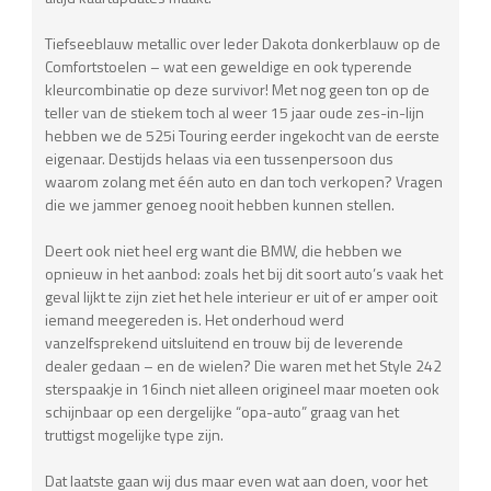
Tiefseeblauw metallic over leder Dakota donkerblauw op de
Comfortstoelen – wat een geweldige en ook typerende
kleurcombinatie op deze survivor! Met nog geen ton op de
teller van de stiekem toch al weer 15 jaar oude zes-in-lijn
hebben we de 525i Touring eerder ingekocht van de eerste
eigenaar. Destijds helaas via een tussenpersoon dus
waarom zolang met één auto en dan toch verkopen? Vragen
die we jammer genoeg nooit hebben kunnen stellen.
Deert ook niet heel erg want die BMW, die hebben we
opnieuw in het aanbod: zoals het bij dit soort auto’s vaak het
geval lijkt te zijn ziet het hele interieur er uit of er amper ooit
iemand meegereden is. Het onderhoud werd
vanzelfsprekend uitsluitend en trouw bij de leverende
dealer gedaan – en de wielen? Die waren met het Style 242
sterspaakje in 16inch niet alleen origineel maar moeten ook
schijnbaar op een dergelijke “opa-auto” graag van het
truttigst mogelijke type zijn.
Dat laatste gaan wij dus maar even wat aan doen, voor het