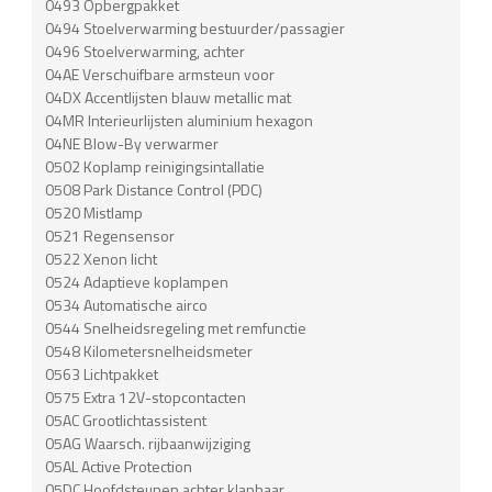
0493 Opbergpakket
0494 Stoelverwarming bestuurder/passagier
0496 Stoelverwarming, achter
04AE Verschuifbare armsteun voor
04DX Accentlijsten blauw metallic mat
04MR Interieurlijsten aluminium hexagon
04NE Blow-By verwarmer
0502 Koplamp reinigingsintallatie
0508 Park Distance Control (PDC)
0520 Mistlamp
0521 Regensensor
0522 Xenon licht
0524 Adaptieve koplampen
0534 Automatische airco
0544 Snelheidsregeling met remfunctie
0548 Kilometersnelheidsmeter
0563 Lichtpakket
0575 Extra 12V-stopcontacten
05AC Grootlichtassistent
05AG Waarsch. rijbaanwijziging
05AL Active Protection
05DC Hoofdsteunen achter klapbaar