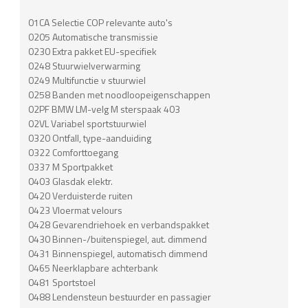
01CA Selectie COP relevante auto's
0205 Automatische transmissie
0230 Extra pakket EU-specifiek
0248 Stuurwielverwarming
0249 Multifunctie v stuurwiel
0258 Banden met noodloopeigenschappen
02PF BMW LM-velg M sterspaak 403
02VL Variabel sportstuurwiel
0320 Ontfall, type-aanduiding
0322 Comforttoegang
0337 M Sportpakket
0403 Glasdak elektr.
0420 Verduisterde ruiten
0423 Vloermat velours
0428 Gevarendriehoek en verbandspakket
0430 Binnen-/buitenspiegel, aut. dimmend
0431 Binnenspiegel, automatisch dimmend
0465 Neerklapbare achterbank
0481 Sportstoel
0488 Lendensteun bestuurder en passagier