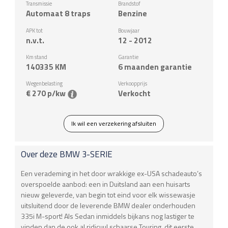
Transmissie
Brandstof
Automaat 8 traps
Benzine
APK tot
Bouwjaar
n.v.t.
12 - 2012
Km stand
Garantie
140335
KM
6 maanden garantie
Wegenbelasting
Verkoopprijs
€ 270 p/kw
Verkocht
Ik wil een verzekering afsluiten
Over deze
BMW
3-SERIE
Een verademing in het door wrakkige ex-USA schadeauto’s
overspoelde aanbod: een in Duitsland aan een huisarts
nieuw geleverde, van begin tot eind voor elk wissewasje
uitsluitend door de leverende BMW dealer onderhouden
335i M-sport! Als Sedan inmiddels bijkans nog lastiger te
vinden dan de ook al ridicuul schaarse Touring, dit eerste