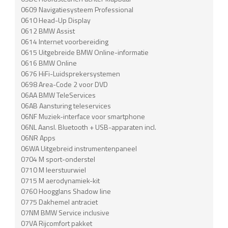
0609 Navigatiesysteem Professional
0610 Head-Up Display
0612 BMW Assist
0614 Internet voorbereiding
0615 Uitgebreide BMW Online-informatie
0616 BMW Online
0676 HiFi-Luidsprekersystemen
0698 Area-Code 2 voor DVD
06AA BMW TeleServices
06AB Aansturing teleservices
06NF Muziek-interface voor smartphone
06NL Aansl. Bluetooth + USB-apparaten incl.
06NR Apps
06WA Uitgebreid instrumentenpaneel
0704 M sport-onderstel
0710 M leerstuurwiel
0715 M aerodynamiek-kit
0760 Hoogglans Shadow line
0775 Dakhemel antraciet
07NM BMW Service inclusive
07VA Rijcomfort pakket