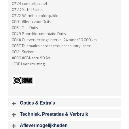
07VB comfortpakket
07VD Sicht Packet
07VG Warmtecomfortpakket
0801 Alleen voor Duits
0851 Taal Duits
0879 Boorddocumentatie Duits
08KA Olieverversingsinterval 24 mnd/30.000 km
08SC Telematics access request,country-spec.
08V1 Sticker
A090 AGM-accu 90 Ah
LEDE Leeruitrusting
Opties & Extra's
Uitgelichte opties
Techniek, Prestaties & Verbruik
Extra's
Aantal cylinders
Motorinhoud
Aflevermogelijkheden
Aluminium interieur afwerking
6
2979 cc