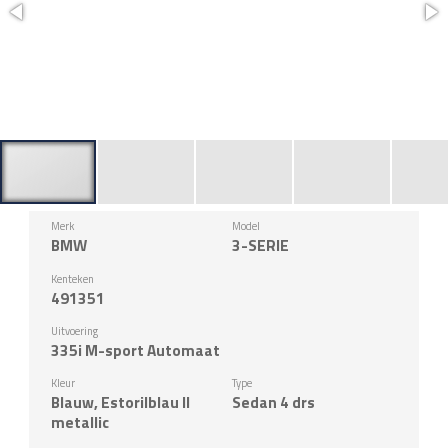
Merk
Model
BMW
3-SERIE
Kenteken
491351
Uitvoering
335i M-sport Automaat
Kleur
Type
Blauw, Estorilblau II
Sedan 4 drs
metallic