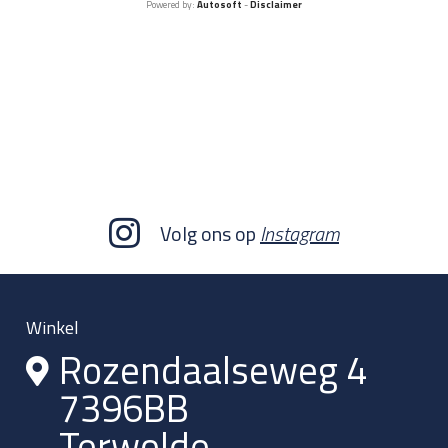
Powered by:
Autosoft
-
Disclaimer
Volg ons op
Instagram
Winkel
Rozendaalseweg 4
7396BB
Terwolde