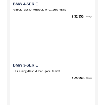
BMW 4-SERIE
Wielen
435i Cabriolet xDrive Sportautomaat Luxury Line
Lichtmetalen velgen 17 inch
€ 32.950,-
Marge
BMW 3-SERIE
335i Touring xDrive M-sport Sportautomaat
€ 25.950,-
Marge