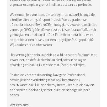
eigenaar exemplaar grenst in elk aspect aan de perfectie.
We nemen je even mee, om te beginnen natuurlijk langs de
uiterlijke uitvoering. M-sport inclusief de upgrade naar
19inch breedset (Style 403M), hoogglans zwarte raamlijsten,
vanwege RWD (géén xDrive dus) de juiste “stance”, affabriek
getint glas en – halleluja! – B45 Estorilblau metallic. Is er een
betere kleur denkbaar voor een dergelijke feel-good bak?
Wij zouden het zo niet weten.
Het vervolg binnenin laat zich zo al bijna raden: foutloos, met
zwart leer, de default aluminium sierlijsten in hexagon
afwerking en natuurlijk met de mat-Estoril sierlijstjes.
En dan de verdere uitvoering: Navigatie Professional,
natuurlijk xenonverlichting maar ook het affabriek
schuif/kanteldak, HiFi speakersysteem, HeadUp display en
een schier eindeloze lijst met leuke en handige kleinere
opties.
Wat een auto…