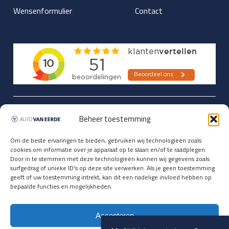
Wensenformulier
Contact
Updates over nieuwbinnen-komers
Beheer toestemming
en verwacht rijplezier ontvangen,
vóórdat ze op de portals staan?
Om de beste ervaringen te bieden, gebruiken wij technologieën zoals
cookies om informatie over je apparaat op te slaan en/of te raadplegen.
Registreer je hier.
Door in te stemmen met deze technologieën kunnen wij gegevens zoals
E-mailadres *
surfgedrag of unieke ID's op deze site verwerken. Als je geen toestemming
geeft of uw toestemming intrekt, kan dit een nadelige invloed hebben op
bepaalde functies en mogelijkheden.
Voornaam *
Accepteren