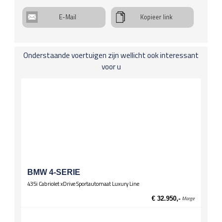
Koplichten / Verlichting
E-Mail
Kopieer link
Bi-xenon-koplampen
Koplampwissers
Mistlampen
Onderstaande voertuigen zijn wellicht ook interessant
Leuningen
voor u
Middenarmsteun voor
Spiegels
El. verstelbare spiegels, verwarmd
Stuurwiel
Lederen stuur
Multifunctioneel stuur
Wielen
Lichtmetalen velgen 17 inch
BMW 4-SERIE
435i Cabriolet xDrive Sportautomaat Luxury Line
Zittingen
El. verst. voorstoelen
€ 32.950,-
Marge