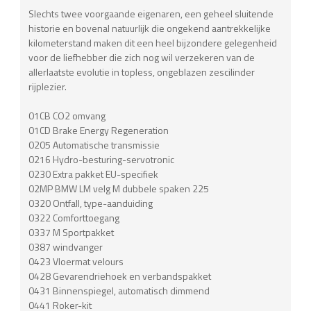
Slechts twee voorgaande eigenaren, een geheel sluitende
historie en bovenal natuurlijk die ongekend aantrekkelijke
kilometerstand maken dit een heel bijzondere gelegenheid
voor de liefhebber die zich nog wil verzekeren van de
allerlaatste evolutie in topless, ongeblazen zescilinder
rijplezier.
01CB CO2 omvang
01CD Brake Energy Regeneration
0205 Automatische transmissie
0216 Hydro-besturing-servotronic
0230 Extra pakket EU-specifiek
02MP BMW LM velg M dubbele spaken 225
0320 Ontfall, type-aanduiding
0322 Comforttoegang
0337 M Sportpakket
0387 windvanger
0423 Vloermat velours
0428 Gevarendriehoek en verbandspakket
0431 Binnenspiegel, automatisch dimmend
0441 Roker-kit