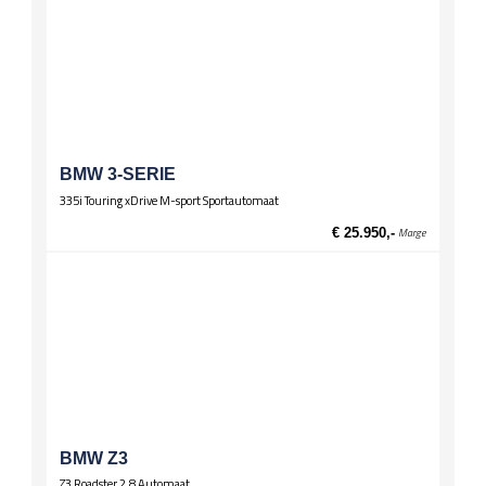
BMW 3-SERIE
335i Touring xDrive M-sport Sportautomaat
€ 25.950,-
Marge
BMW Z3
Z3 Roadster 2.8 Automaat