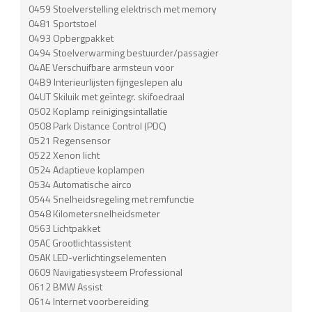
0459 Stoelverstelling elektrisch met memory
0481 Sportstoel
0493 Opbergpakket
0494 Stoelverwarming bestuurder/passagier
04AE Verschuifbare armsteun voor
04B9 Interieurlijsten fijngeslepen alu
04UT Skiluik met geïntegr. skifoedraal
0502 Koplamp reinigingsintallatie
0508 Park Distance Control (PDC)
0521 Regensensor
0522 Xenon licht
0524 Adaptieve koplampen
0534 Automatische airco
0544 Snelheidsregeling met remfunctie
0548 Kilometersnelheidsmeter
0563 Lichtpakket
05AC Grootlichtassistent
05AK LED-verlichtingselementen
0609 Navigatiesysteem Professional
0612 BMW Assist
0614 Internet voorbereiding