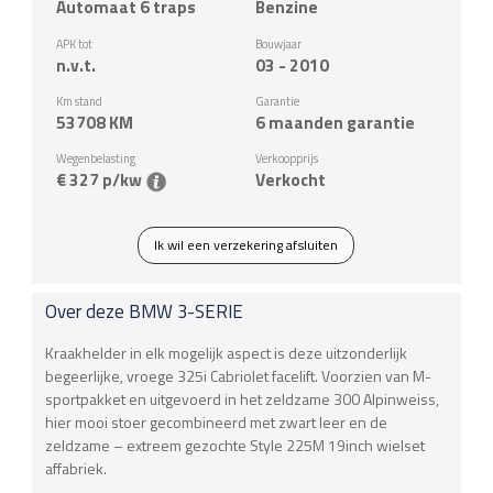
Automaat 6 traps
Benzine
APK tot
Bouwjaar
n.v.t.
03 - 2010
Km stand
Garantie
53708
KM
6 maanden garantie
Wegenbelasting
Verkoopprijs
€ 327 p/kw
Verkocht
Ik wil een verzekering afsluiten
Over deze
BMW
3-SERIE
Kraakhelder in elk mogelijk aspect is deze uitzonderlijk
begeerlijke, vroege 325i Cabriolet facelift. Voorzien van M-
sportpakket en uitgevoerd in het zeldzame 300 Alpinweiss,
hier mooi stoer gecombineerd met zwart leer en de
zeldzame – extreem gezochte Style 225M 19inch wielset
affabriek.