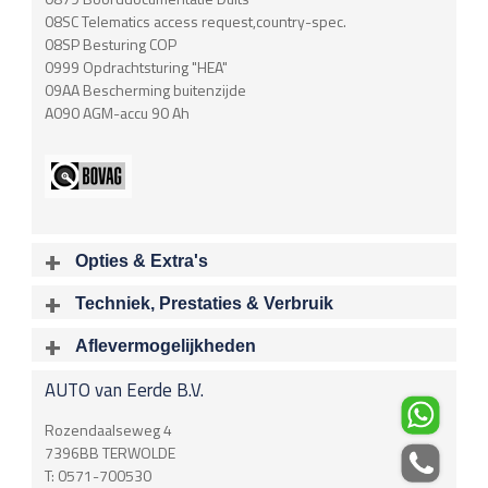
08SC Telematics access request,country-spec.
08SP Besturing COP
0999 Opdrachtsturing "HEA"
09AA Bescherming buitenzijde
A090 AGM-accu 90 Ah
Opties & Extra's
Uitgelichte opties
Techniek, Prestaties & Verbruik
Extra's
Aantal cylinders
Motorinhoud
Aflevermogelijkheden
Chroom delen exterieur
6
2996 cc
Bij aflevering van uw voertuig kunt u kiezen voor één van de
Airbag
AUTO van Eerde B.V.
onderstaande
optionele
pakketten.
Vermogen
Acceleratietijd 0-100
160 kW / 218 pk
8.10 sec
Airbag Bestuurder
€
Rozendaalseweg 4
Airbag Passagier
Acceleratietijd 80-120
Topsnelheid
7396BB
TERWOLDE
Airbag, zijdelings voor 2x
sec
243 Km/u
T:
0571-700530
Gordijn/hoofd airbags achter