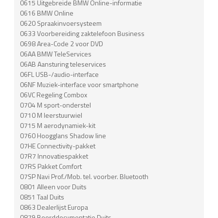
0615 Uitgebreide BMW Online-informatie
0616 BMW Online
0620 Spraakinvoersysteem
0633 Voorbereiding zaktelefoon Business
0698 Area-Code 2 voor DVD
06AA BMW TeleServices
06AB Aansturing teleservices
06FL USB-/audio-interface
06NF Muziek-interface voor smartphone
06VC Regeling Combox
0704 M sport-onderstel
0710 M leerstuurwiel
0715 M aerodynamiek-kit
0760 Hoogglans Shadow line
07HE Connectivity-pakket
07R7 Innovatiespakket
07RS Pakket Comfort
07SP Navi Prof./Mob. tel. voorber. Bluetooth
0801 Alleen voor Duits
0851 Taal Duits
0863 Dealerlijst Europa
0879 Boorddocumentatie Duits