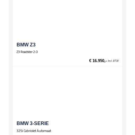
BMW Z3
Z3 Roadster 2.0
€ 16.950,-
Incl. BTW
BMW 3-SERIE
325i Cabriolet Automaat