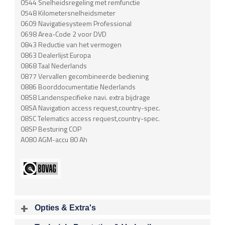
0544 Snelheidsregeling met remfunctie
0548 Kilometersnelheidsmeter
0609 Navigatiesysteem Professional
0698 Area-Code 2 voor DVD
0843 Reductie van het vermogen
0863 Dealerlijst Europa
0868 Taal Nederlands
0877 Vervallen gecombineerde bediening
0886 Boorddocumentatie Nederlands
08S8 Landenspecifieke navi. extra bijdrage
08SA Navigation access request,country-spec.
08SC Telematics access request,country-spec.
08SP Besturing COP
A080 AGM-accu 80 Ah
Opties & Extra's
Uitgelichte opties