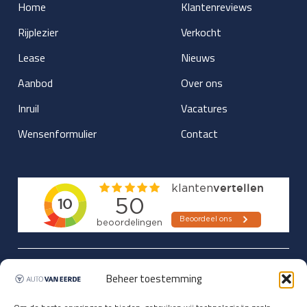
Home
Klantenreviews
Rijplezier
Verkocht
Lease
Nieuws
Aanbod
Over ons
Inruil
Vacatures
Wensenformulier
Contact
Updates over nieuwbinnen-komers
Beheer toestemming
en verwacht rijplezier ontvangen,