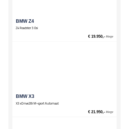
Verwarming / temperatuur
Buitentemperatuurmeter
Wielen
BMW Z4
Lichtmetalen velgen 16 inch
Z4 Roadster 3.0si
€ 19.950,-
Marge
BMW X3
X3 xDrive28i M-sport Automaat
€ 21.950,-
Marge