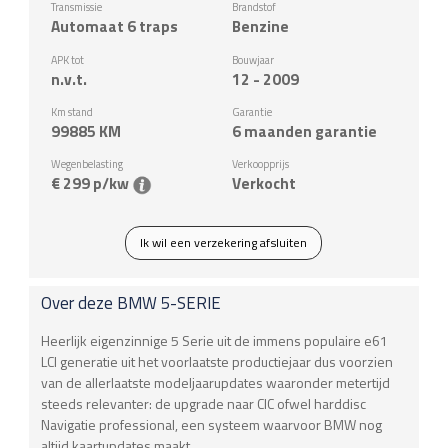
Transmissie
Brandstof
Automaat 6 traps
Benzine
APK tot
Bouwjaar
n.v.t.
12 - 2009
Km stand
Garantie
99885
KM
6 maanden garantie
Wegenbelasting
Verkoopprijs
€ 299 p/kw
Verkocht
Ik wil een verzekering afsluiten
Over deze
BMW
5-SERIE
Heerlijk eigenzinnige 5 Serie uit de immens populaire e61
LCI generatie uit het voorlaatste productiejaar dus voorzien
van de allerlaatste modeljaarupdates waaronder metertijd
steeds relevanter: de upgrade naar CIC ofwel harddisc
Navigatie professional, een systeem waarvoor BMW nog
altijd kaartupdates maakt.