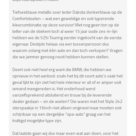
Tiefseeblauw metallic over leder Dakota donkerblauw op de
Comfortstoelen – wat een geweldige en ook typerende
kleurcombinatie op deze survivor! Met nog geen ton op de
teller van de stiekem toch al weer 15 jaar oude zes-in-lijn
hebben we de 525i Touring eerder ingekocht van de eerste
eigenaar. Destijds helaas via een tussenpersoon dus
waarom zolang met één auto en dan toch verkopen? Vragen
die we jammer genoeg nooit hebben kunnen stellen.
Deert ook niet heel erg want die BMW, die hebben we
opnieuw in het aanbod: zoals het bij dit soort auto’s vaak het
geval lijkt te zijn ziet het hele interieur er uit of er amper ooit
iemand meegereden is. Het onderhoud werd
vanzelfsprekend uitsluitend en trouw bij de leverende
dealer gedaan – en de wielen? Die waren met het Style 242
sterspaakje in 16inch niet alleen origineel maar moeten ook
schijnbaar op een dergelijke “opa-auto” graag van het
truttigst mogelijke type zijn.
Dat laatste gaan wij dus maar even wat aan doen, voor het