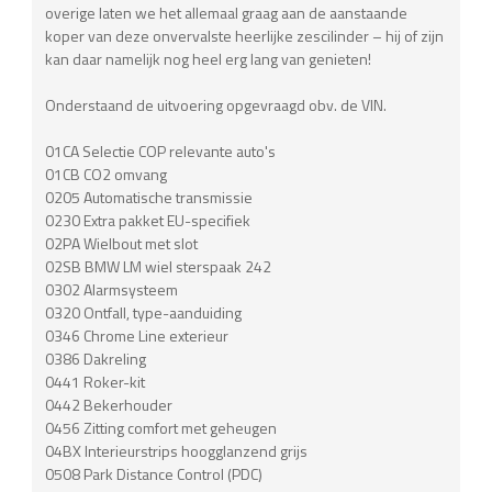
overige laten we het allemaal graag aan de aanstaande
koper van deze onvervalste heerlijke zescilinder – hij of zijn
kan daar namelijk nog heel erg lang van genieten!
Onderstaand de uitvoering opgevraagd obv. de VIN.
01CA Selectie COP relevante auto's
01CB CO2 omvang
0205 Automatische transmissie
0230 Extra pakket EU-specifiek
02PA Wielbout met slot
02SB BMW LM wiel sterspaak 242
0302 Alarmsysteem
0320 Ontfall, type-aanduiding
0346 Chrome Line exterieur
0386 Dakreling
0441 Roker-kit
0442 Bekerhouder
0456 Zitting comfort met geheugen
04BX Interieurstrips hoogglanzend grijs
0508 Park Distance Control (PDC)