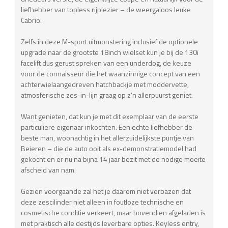
liefhebber van topless rijplezier – de weergaloos leuke
Cabrio.
Zelfs in deze M-sport uitmonstering inclusief de optionele
upgrade naar de grootste 18inch wielset kun je bij de 130i
facelift dus gerust spreken van een underdog, de keuze
voor de connaisseur die het waanzinnige concept van een
achterwielaangedreven hatchbackje met moddervette,
atmosferische zes-in-lijn graag op z’n allerpuurst geniet.
Want genieten, dat kun je met dit exemplaar van de eerste
particuliere eigenaar inkochten. Een echte liefhebber de
beste man, woonachtig in het allerzuidelijkste puntje van
Beieren – die de auto ooit als ex-demonstratiemodel had
gekocht en er nu na bijna 14 jaar bezit met de nodige moeite
afscheid van nam.
Gezien voorgaande zal het je daarom niet verbazen dat
deze zescilinder niet alleen in foutloze technische en
cosmetische conditie verkeert, maar bovendien afgeladen is
met praktisch alle destijds leverbare opties. Keyless entry,