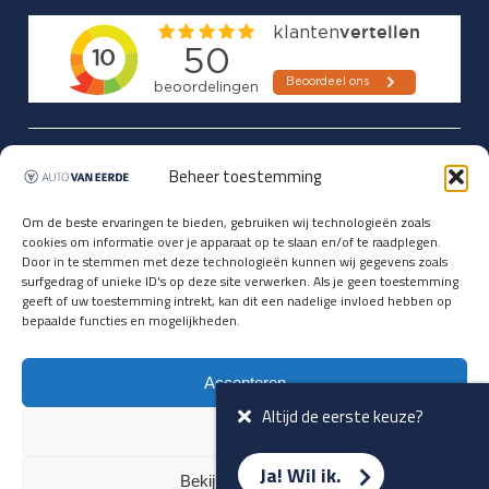
Updates over nieuwbinnen-komers
Beheer toestemming
en verwacht rijplezier ontvangen,
vóórdat ze op de portals staan?
Om de beste ervaringen te bieden, gebruiken wij technologieën zoals
cookies om informatie over je apparaat op te slaan en/of te raadplegen.
Registreer je hier.
Door in te stemmen met deze technologieën kunnen wij gegevens zoals
E-mailadres *
surfgedrag of unieke ID's op deze site verwerken. Als je geen toestemming
geeft of uw toestemming intrekt, kan dit een nadelige invloed hebben op
bepaalde functies en mogelijkheden.
Voornaam *
Accepteren
Altijd de eerste keuze?
Weiger
Ja! Wil ik.
Bekijk voorkeuren