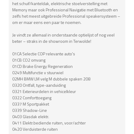
het schuif/kanteldak, elektrische stoelverstelling met
Memory maar ook Professional Navigatie met Bluetooth en
zelfs het meest uitgebreide Professional speakersysteem –
om er maar eens een paar te noemen.
Je vindt ze allemaal in onderstaande optielijst of nog veel
beter – straks in de showroom in Terwolde!
01CA Selectie COP relevante auto's
01CB CO2 omvang
01CD Brake Energy Regeneration
0249 Multifunctie v stuurwiel
02MH BMW LM velg M dubbele spaken 208
0320 Ontfall, type-aanduiding
0321 Exterieurdelen in vehicelkleur
0322 Comforttoegang
0337 M Sportpakket
0339 Shadow-Line
0403 Glasdak elektr.
0411 Elektr.bediende ruiten, voor/achter
0420 Verduisterde ruiten