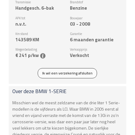
Transmissie
Brandstof
Handgesch. 6-bak
Benzine
APK tot
Bouwjaar
n.v.t.
03 - 2008
Km stand
Garantie
143589
KM
6 maanden garantie
Wegenbelasting
Verkoopprijs
€ 241 p/kw
Verkocht
Ik wil een verzekering afsluiten
Over deze
BMW
1-SERIE
Misschien wel de meest zeldzame van de drie liter 1 Serie-
modellen is de vijfdeurs als LCI. Waar BMW in 2005 eerst al
vriend en vijand verraste met de komst van de 130i in zo’n
carrosserie-versie, was daar een paar jaar later nog heel
veel lekkers om uit te kiezen bijgekomen. De sierlijke
driedeurs versie, de eigenwijze Coupé en natuurlijk voor de