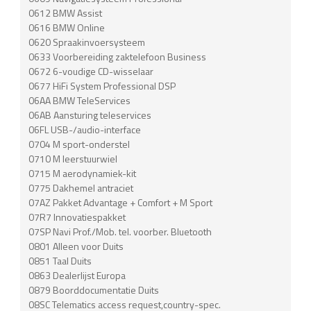
0612 BMW Assist
0616 BMW Online
0620 Spraakinvoersysteem
0633 Voorbereiding zaktelefoon Business
0672 6-voudige CD-wisselaar
0677 HiFi System Professional DSP
06AA BMW TeleServices
06AB Aansturing teleservices
06FL USB-/audio-interface
0704 M sport-onderstel
0710 M leerstuurwiel
0715 M aerodynamiek-kit
0775 Dakhemel antraciet
07AZ Pakket Advantage + Comfort + M Sport
07R7 Innovatiespakket
07SP Navi Prof./Mob. tel. voorber. Bluetooth
0801 Alleen voor Duits
0851 Taal Duits
0863 Dealerlijst Europa
0879 Boorddocumentatie Duits
08SC Telematics access request,country-spec.