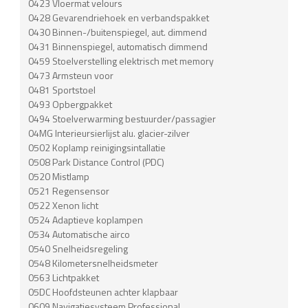
0423 Vloermat velours
0428 Gevarendriehoek en verbandspakket
0430 Binnen-/buitenspiegel, aut. dimmend
0431 Binnenspiegel, automatisch dimmend
0459 Stoelverstelling elektrisch met memory
0473 Armsteun voor
0481 Sportstoel
0493 Opbergpakket
0494 Stoelverwarming bestuurder/passagier
04MG Interieursierlijst alu. glacier-zilver
0502 Koplamp reinigingsintallatie
0508 Park Distance Control (PDC)
0520 Mistlamp
0521 Regensensor
0522 Xenon licht
0524 Adaptieve koplampen
0534 Automatische airco
0540 Snelheidsregeling
0548 Kilometersnelheidsmeter
0563 Lichtpakket
05DC Hoofdsteunen achter klapbaar
0609 Navigatiesysteem Professional