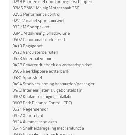
0258 Banden met noodloopeigenschappen
02MS BMW LM velg M sterspaak 368
02VG Performance control
02VL Variabel sportstuurwiel
0337 M Sportpakket
03MC M dakreling, Shadow Line
0402 Panoramadak elektrisch
0413 Bagagenet
0420 Verduisterde ruiten
0423 Vloermat velours
0428 Gevarendriehoek en verbandspakket
0465 Neerklapbare achterbank
0481 Sportstoel
0494 Stoelverwarming bestuurder/passagier
04AD Interieurlijsten alu geborsteld fijn
0502 Koplamp reinigingsintallatie
0508 Park Distance Control (PDC)
0521 Regensensor
0522 Xenon licht
0534 Automatische airco
0544 Snelheidsregeling met remfunctie
0606 Navigatiesysteem Business