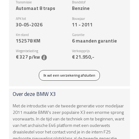
Transmissie
Brandstof
Automaat 8 traps
Benzine
APK tot
Bouwjaar
30-05-2026
11 - 2011
Km stand
Garantie
152578
KM
6 maanden garantie
Wegenbelasting
Verkoopprijs
€ 327 p/kw
€ 21.950,-
Ik wil een verzekering afsluiten
Over deze
BMW
X3
Met de introductie van de tweede generatie voor modeljaar
2011 maakte BMW’s zeer populaire X3 een enorme sprong
voorwaarts. In de tijd van de techniek om te beginnen, want
van het archaïsche E46 platform met een ouderwets
draaisleutel voor het contact vond je in de intern F25
gedoopte nieuweling plotsklaps al de tweede generatie