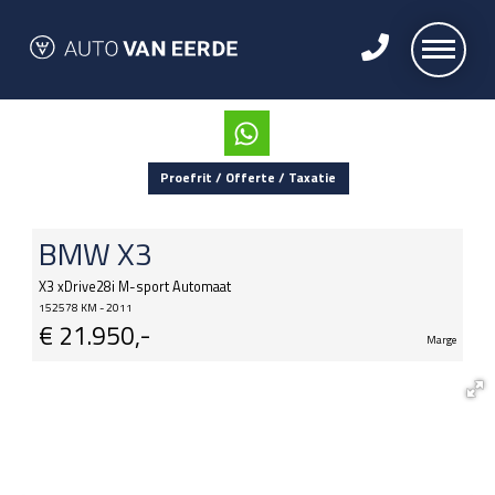
Proefrit / Offerte / Taxatie
BMW
X3
X3 xDrive28i M-sport Automaat
152578 KM - 2011
€
21.950,-
Marge