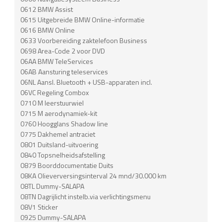
0612 BMW Assist
0615 Uitgebreide BMW Online-informatie
0616 BMW Online
0633 Voorbereiding zaktelefoon Business
0698 Area-Code 2 voor DVD
06AA BMW TeleServices
06AB Aansturing teleservices
06NL Aansl. Bluetooth + USB-apparaten incl.
06VC Regeling Combox
0710 M leerstuurwiel
0715 M aerodynamiek-kit
0760 Hoogglans Shadow line
0775 Dakhemel antraciet
0801 Duitsland-uitvoering
0840 Topsnelheidsafstelling
0879 Boorddocumentatie Duits
08KA Olieverversingsinterval 24 mnd/30.000 km
08TL Dummy-SALAPA
08TN Dagrijlicht instelb.via verlichtingsmenu
08V1 Sticker
0925 Dummy-SALAPA