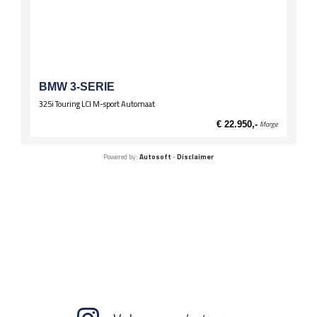
BMW 3-SERIE
325i Touring LCI M-sport Automaat
€ 22.950,-
Marge
Powered by:
Autosoft
-
Disclaimer