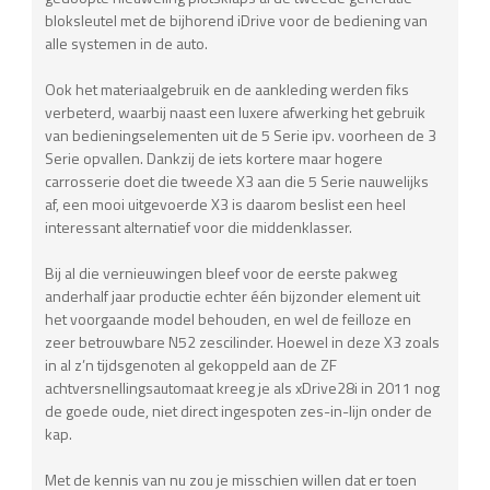
bloksleutel met de bijhorend iDrive voor de bediening van
alle systemen in de auto.
Ook het materiaalgebruik en de aankleding werden fiks
verbeterd, waarbij naast een luxere afwerking het gebruik
van bedieningselementen uit de 5 Serie ipv. voorheen de 3
Serie opvallen. Dankzij de iets kortere maar hogere
carrosserie doet die tweede X3 aan die 5 Serie nauwelijks
af, een mooi uitgevoerde X3 is daarom beslist een heel
interessant alternatief voor die middenklasser.
Bij al die vernieuwingen bleef voor de eerste pakweg
anderhalf jaar productie echter één bijzonder element uit
het voorgaande model behouden, en wel de feilloze en
zeer betrouwbare N52 zescilinder. Hoewel in deze X3 zoals
in al z’n tijdsgenoten al gekoppeld aan de ZF
achtversnellingsautomaat kreeg je als xDrive28i in 2011 nog
de goede oude, niet direct ingespoten zes-in-lijn onder de
kap.
Met de kennis van nu zou je misschien willen dat er toen