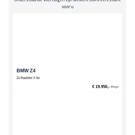
Lederen bekleding
voor u
Koplichten / Verlichting
Bi-xenon-koplampen
Koplampwissers
Mistlampen
Leuningen
Middenarmsteun achter
Middenarmsteun voor
Onderstel
BMW Z4
Stuurbekrachtiging, snelheidsafhankelijk
Z4 Roadster 3.0si
Spiegels
€ 19.950,-
Marge
El. verstelbare spiegels, verwarmd
Stuurwiel
Lederen stuur
Wielen
Lichtmetalen velgen 17 inch