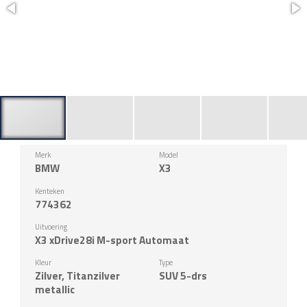
Merk
Model
BMW
X3
Kenteken
774362
Uitvoering
X3 xDrive28i M-sport Automaat
Kleur
Type
Zilver, Titanzilver
SUV 5-drs
metallic