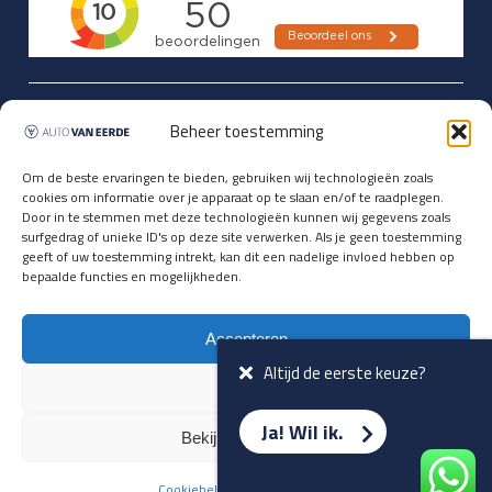
Updates over nieuwbinnen-komers
Beheer toestemming
en verwacht rijplezier ontvangen,
vóórdat ze op de portals staan?
Om de beste ervaringen te bieden, gebruiken wij technologieën zoals
cookies om informatie over je apparaat op te slaan en/of te raadplegen.
Registreer je hier.
Door in te stemmen met deze technologieën kunnen wij gegevens zoals
E-mailadres *
surfgedrag of unieke ID's op deze site verwerken. Als je geen toestemming
geeft of uw toestemming intrekt, kan dit een nadelige invloed hebben op
bepaalde functies en mogelijkheden.
Voornaam *
Accepteren
Altijd de eerste keuze?
Weiger
Ja! Wil ik.
Bekijk voorkeuren
Cookiebeleid
Privacyverklaring