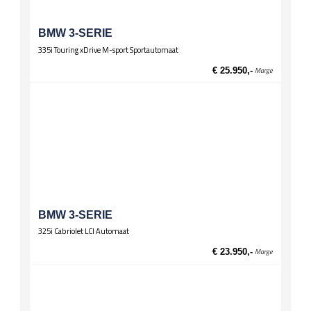
Zittingen
Stoelverwarming voor
BMW 3-SERIE
335i Touring xDrive M-sport Sportautomaat
€ 25.950,-
Marge
BMW 3-SERIE
325i Cabriolet LCI Automaat
€ 23.950,-
Marge