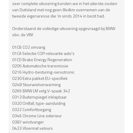
zeer complete uitvoering konden we in het uiterste oosten
van Duitsland met nog geen 84dkm overnemen van de
tweede eigenaresse die ‘m sinds 2014 in bezit had.
Onderstaand de volledige uitvoering opgevraagd bij BMW
obv. de VIN!
01CB CO2 omvang
01CA Selectie COP relevante auto's
01CD Brake Energy Regeneration
0205 Automatische transmissie
0216 Hydro-besturing-servotronic
0230 Extra pakket EU-specifiek
0248 Stuurwielverwarming
02K6 BMW LM velg V-spaak 342
0313 Buitenspiegel inklapbaar
0320 Ontfall, type-aanduiding
0322 Comforttoegang
0346 Chrome Line exterieur
0387 windvanger
0423 Vloermat velours