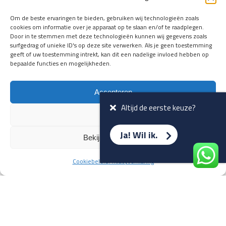
en verwacht rijplezier ontvangen,
vóórdat ze op de portals staan?
Om de beste ervaringen te bieden, gebruiken wij technologieën zoals
cookies om informatie over je apparaat op te slaan en/of te raadplegen.
Registreer je hier.
Door in te stemmen met deze technologieën kunnen wij gegevens zoals
E-mailadres *
surfgedrag of unieke ID's op deze site verwerken. Als je geen toestemming
geeft of uw toestemming intrekt, kan dit een nadelige invloed hebben op
bepaalde functies en mogelijkheden.
Voornaam *
Accepteren
Altijd de eerste keuze?
Weiger
Ja! Wil ik.
Bekijk voorkeuren
Cookiebeleid
Privacyverklaring
Terug naar overzicht