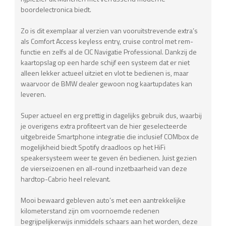
boordelectronica biedt.
Zo is dit exemplaar al verzien van vooruitstrevende extra’s
als Comfort Access keyless entry, cruise control met rem-
functie en zelfs al de CIC Navigatie Professional. Dankzij de
kaartopslag op een harde schijf een systeem dat er niet
alleen lekker actueel uitziet en vlot te bedienen is, maar
waarvoor de BMW dealer gewoon nog kaartupdates kan
leveren.
Super actueel en erg prettig in dagelijks gebruik dus, waarbij
je overigens extra profiteert van de hier geselecteerde
uitgebreide Smartphone integratie die inclusief COMbox de
mogelijkheid biedt Spotify draadloos op het HiFi
speakersysteem weer te geven én bedienen. Juist gezien
de vierseizoenen en all-round inzetbaarheid van deze
hardtop-Cabrio heel relevant.
Mooi bewaard gebleven auto’s met een aantrekkelijke
kilometerstand zijn om voornoemde redenen
begrijpelijkerwijs inmiddels schaars aan het worden, deze