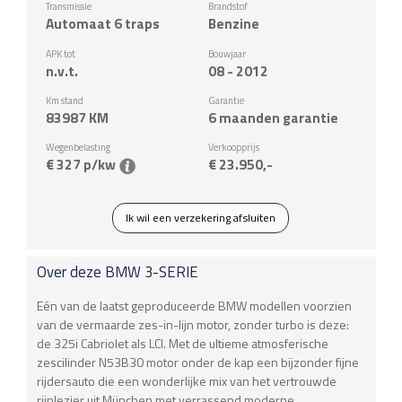
Transmissie
Brandstof
Automaat 6 traps
Benzine
APK tot
Bouwjaar
n.v.t.
08 - 2012
Km stand
Garantie
83987
KM
6 maanden garantie
Wegenbelasting
Verkoopprijs
€ 327 p/kw
€ 23.950,-
Ik wil een verzekering afsluiten
Over deze
BMW
3-SERIE
Eén van de laatst geproduceerde BMW modellen voorzien
van de vermaarde zes-in-lijn motor, zonder turbo is deze:
de 325i Cabriolet als LCI. Met de ultieme atmosferische
zescilinder N53B30 motor onder de kap een bijzonder fijne
rijdersauto die een wonderlijke mix van het vertrouwde
rijplezier uit München met verrassend moderne