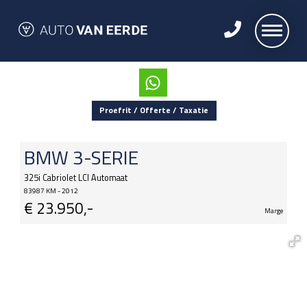
Proefrit / Offerte / Taxatie
BMW
3-SERIE
325i Cabriolet LCI Automaat
83987 KM - 2012
€
23.950,-
Marge