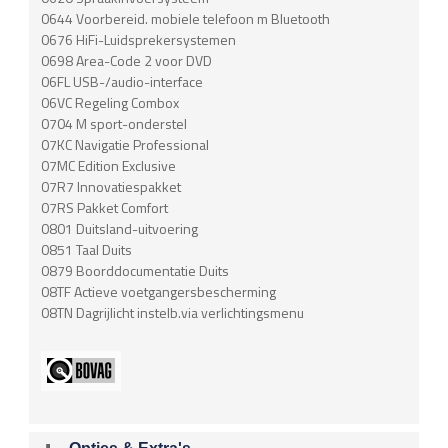
0644 Voorbereid. mobiele telefoon m Bluetooth
0676 HiFi-Luidsprekersystemen
0698 Area-Code 2 voor DVD
06FL USB-/audio-interface
06VC Regeling Combox
0704 M sport-onderstel
07KC Navigatie Professional
07MC Edition Exclusive
07R7 Innovatiespakket
07RS Pakket Comfort
0801 Duitsland-uitvoering
0851 Taal Duits
0879 Boorddocumentatie Duits
08TF Actieve voetgangersbescherming
08TN Dagrijlicht instelb.via verlichtingsmenu