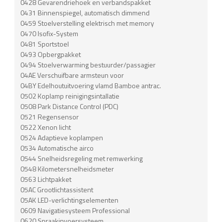
0428 Gevarendriehoek en verbandspakket
0431 Binnenspiegel, automatisch dimmend
0459 Stoelverstelling elektrisch met memory
0470 Isofix-System
0481 Sportstoel
0493 Opbergpakket
0494 Stoelverwarming bestuurder/passagier
04AE Verschuifbare armsteun voor
04BY Edelhoutuitvoering vlamd Bamboe antrac.
0502 Koplamp reinigingsintallatie
0508 Park Distance Control (PDC)
0521 Regensensor
0522 Xenon licht
0524 Adaptieve koplampen
0534 Automatische airco
0544 Snelheidsregeling met remwerking
0548 Kilometersnelheidsmeter
0563 Lichtpakket
05AC Grootlichtassistent
05AK LED-verlichtingselementen
0609 Navigatiesysteem Professional
0620 Spraakinvoersysteem