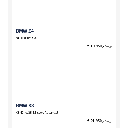
Stuurwiel
Lederen stuur
Multifunctioneel stuur
Wielen
Lichtmetalen velgen 17 inch
BMW Z4
Z4 Roadster 3.0si
Zittingen
El. verst. voorstoelen
€ 19.950,-
Marge
BMW X3
X3 xDrive28i M-sport Automaat
€ 21.950,-
Marge