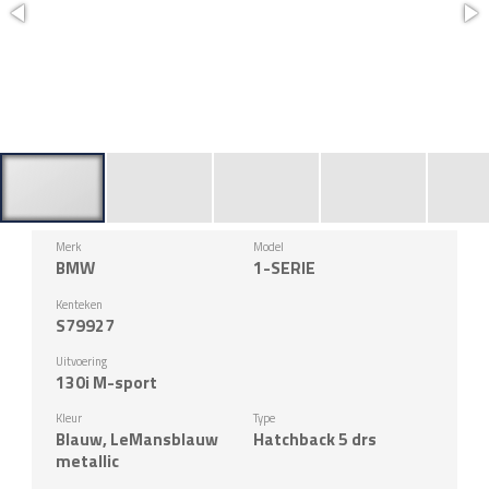
Merk
Model
BMW
1-SERIE
Kenteken
S79927
Uitvoering
130i M-sport
Kleur
Type
Blauw, LeMansblauw
Hatchback 5 drs
metallic