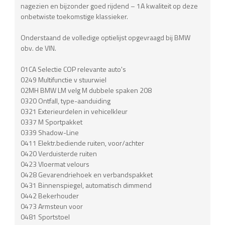
nagezien en bijzonder goed rijdend – 1A kwaliteit op deze
onbetwiste toekomstige klassieker.
Onderstaand de volledige optielijst opgevraagd bij BMW
obv. de VIN.
01CA Selectie COP relevante auto's
0249 Multifunctie v stuurwiel
02MH BMW LM velg M dubbele spaken 208
0320 Ontfall, type-aanduiding
0321 Exterieurdelen in vehicelkleur
0337 M Sportpakket
0339 Shadow-Line
0411 Elektr.bediende ruiten, voor/achter
0420 Verduisterde ruiten
0423 Vloermat velours
0428 Gevarendriehoek en verbandspakket
0431 Binnenspiegel, automatisch dimmend
0442 Bekerhouder
0473 Armsteun voor
0481 Sportstoel