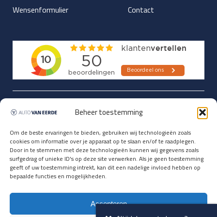
Wensenformulier
Contact
Updates over nieuwbinnen-komers
Beheer toestemming
en verwacht rijplezier ontvangen,
vóórdat ze op de portals staan?
Om de beste ervaringen te bieden, gebruiken wij technologieën zoals
cookies om informatie over je apparaat op te slaan en/of te raadplegen.
Registreer je hier.
Door in te stemmen met deze technologieën kunnen wij gegevens zoals
E-mailadres *
surfgedrag of unieke ID's op deze site verwerken. Als je geen toestemming
geeft of uw toestemming intrekt, kan dit een nadelige invloed hebben op
bepaalde functies en mogelijkheden.
Voornaam *
Accepteren