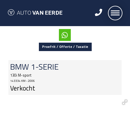
Proefrit / Offerte / Taxatie
BMW
1-SERIE
130i M-sport
143334 KM - 2006
Verkocht