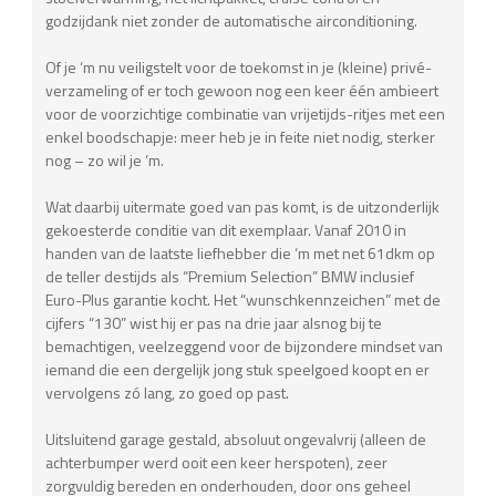
godzijdank niet zonder de automatische airconditioning.
Of je ‘m nu veiligstelt voor de toekomst in je (kleine) privé-
verzameling of er toch gewoon nog een keer één ambieert
voor de voorzichtige combinatie van vrijetijds-ritjes met een
enkel boodschapje: meer heb je in feite niet nodig, sterker
nog – zo wil je ‘m.
Wat daarbij uitermate goed van pas komt, is de uitzonderlijk
gekoesterde conditie van dit exemplaar. Vanaf 2010 in
handen van de laatste liefhebber die ‘m met net 61dkm op
de teller destijds als “Premium Selection” BMW inclusief
Euro-Plus garantie kocht. Het “wunschkennzeichen” met de
cijfers “130” wist hij er pas na drie jaar alsnog bij te
bemachtigen, veelzeggend voor de bijzondere mindset van
iemand die een dergelijk jong stuk speelgoed koopt en er
vervolgens zó lang, zo goed op past.
Uitsluitend garage gestald, absoluut ongevalvrij (alleen de
achterbumper werd ooit een keer herspoten), zeer
zorgvuldig bereden en onderhouden, door ons geheel