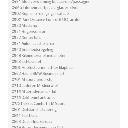
0494 Stoelverwarming bestuurder/passagier
04MG Interieursierlijst alu. glacier-zilver
0502 Koplamp reinigingsintallatie
0507 Park Distance Control (PDC), achter
0520 Mistlamp
0521 Regensensor
0522 Xenon licht
0534 Automatische airco
0540 Snelheidsregeling
0548 Kilometersnelheidsmeter
0563 Lichtpakket
05DC Hoofdsteunen achter klapbaar
0662 Radio BMW Business CD
0704 M sport-onderstel
0710 Lederen M-stuurwiel
0715 M aerodynamiek-kit
0775 Dakhemel antraciet
07AY Pakket Comfort + M Sport
0801 Duitsland-uitvoering
0851 Taal Duits
0863 Dealerlijst Europa
0879 Boorddocumentatie Duits