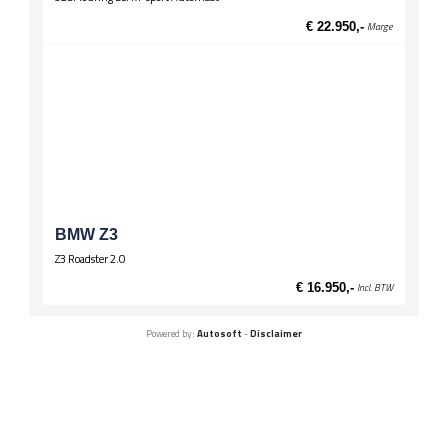
€ 22.950,-
Marge
BMW Z3
Z3 Roadster 2.0
€ 16.950,-
Incl. BTW
Powered by:
Autosoft
-
Disclaimer