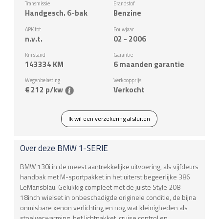
Transmissie
Brandstof
Handgesch. 6-bak
Benzine
APK tot
Bouwjaar
n.v.t.
02 - 2006
Km stand
Garantie
143334
KM
6 maanden garantie
Wegenbelasting
Verkoopprijs
€ 212 p/kw
Verkocht
Ik wil een verzekering afsluiten
Over deze
BMW
1-SERIE
BMW 130i in de meest aantrekkelijke uitvoering, als vijfdeurs
handbak met M-sportpakket in het uiterst begeerlijke 386
LeMansblau. Gelukkig compleet met de juiste Style 208
18inch wielset in onbeschadigde originele conditie, de bijna
onmisbare xenon verlichting en nog wat kleinigheden als
stoelverwarming, het lichtpakket, cruise control en