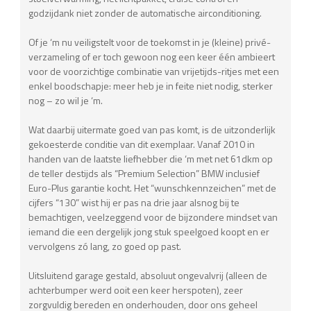
godzijdank niet zonder de automatische airconditioning.
Of je ‘m nu veiligstelt voor de toekomst in je (kleine) privé-
verzameling of er toch gewoon nog een keer één ambieert
voor de voorzichtige combinatie van vrijetijds-ritjes met een
enkel boodschapje: meer heb je in feite niet nodig, sterker
nog – zo wil je ‘m.
Wat daarbij uitermate goed van pas komt, is de uitzonderlijk
gekoesterde conditie van dit exemplaar. Vanaf 2010 in
handen van de laatste liefhebber die ‘m met net 61dkm op
de teller destijds als “Premium Selection” BMW inclusief
Euro-Plus garantie kocht. Het “wunschkennzeichen” met de
cijfers “130” wist hij er pas na drie jaar alsnog bij te
bemachtigen, veelzeggend voor de bijzondere mindset van
iemand die een dergelijk jong stuk speelgoed koopt en er
vervolgens zó lang, zo goed op past.
Uitsluitend garage gestald, absoluut ongevalvrij (alleen de
achterbumper werd ooit een keer herspoten), zeer
zorgvuldig bereden en onderhouden, door ons geheel