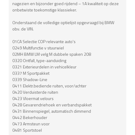
nagezien en bijzonder goed rijdend – 1A kwaliteit op deze
onbetwiste toekomstige klassieker.
Onderstaand de volledige optielijst opgevraagd bij BMW
obv. de VIN.
01CA Selectie COP relevante auto's
0249 Multifunctie v stuurwiel
02MH BMW LM velg M dubbele spaken 208
0320 Ontfall, type-aanduiding
0321 Exterieurdelen in vehicelkleur
0337 M Sportpakket
0339 Shadow-Line
0411 Elektr.bediende ruiten, voor/achter
0420 Verduisterde ruiten
0423 Vloermat velours
0428 Gevarendriehoek en verbandspakket
0431 Binnenspiegel, automatisch dimmend
0442 Bekerhouder
0473 Armsteun voor
0481 Sportstoel