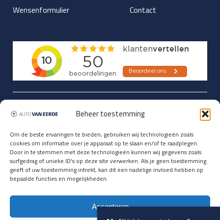
Wensenformulier
Contact
Updates over nieuwbinnen-komers
Beheer toestemming
en verwacht rijplezier ontvangen,
vóórdat ze op de portals staan?
Om de beste ervaringen te bieden, gebruiken wij technologieën zoals
cookies om informatie over je apparaat op te slaan en/of te raadplegen.
Registreer je hier.
Door in te stemmen met deze technologieën kunnen wij gegevens zoals
E-mailadres *
surfgedrag of unieke ID's op deze site verwerken. Als je geen toestemming
geeft of uw toestemming intrekt, kan dit een nadelige invloed hebben op
bepaalde functies en mogelijkheden.
Voornaam *
Accepteren