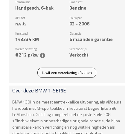
Transmissie
Brandstof
Handgesch. 6-bak
Benzine
APK tot
Bouwjaar
n.v.t.
02 - 2006
Km stand
Garantie
143334
KM
6 maanden garantie
Wegenbelasting
Verkoopprijs
€ 212 p/kw
Verkocht
Ik wil een verzekering afsluiten
Over deze
BMW
1-SERIE
BMW 130i in de meest aantrekkelijke uitvoering, als vijfdeurs
handbak met M-sportpakket in het uiterst begeerlijke 386
LeMansblau. Gelukkig compleet met de juiste Style 208
18inch wielset in onbeschadigde originele conditie, de bijna
onmisbare xenon verlichting en nog wat kleinigheden als
stoelverwarming, het lichtpakket, cruise control en