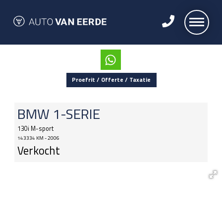
Proefrit / Offerte / Taxatie
BMW
1-SERIE
130i M-sport
143334 KM - 2006
Verkocht