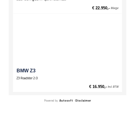
€ 22.950,-
Marge
BMW Z3
Z3 Roadster 2.0
€ 16.950,-
Incl. BTW
Powered by:
Autosoft
-
Disclaimer