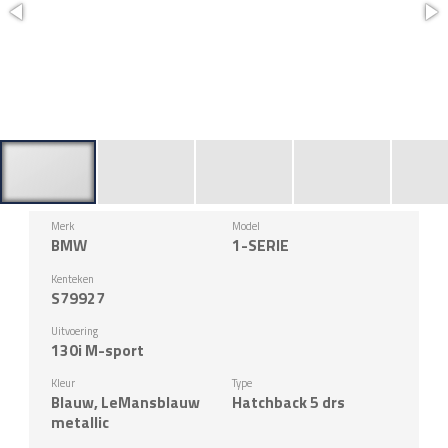
Merk
Model
BMW
1-SERIE
Kenteken
S79927
Uitvoering
130i M-sport
Kleur
Type
Blauw, LeMansblauw
Hatchback 5 drs
metallic