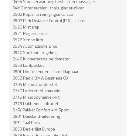
0494 Stoelverwarming bestuurder/passagier
04MG Interieursierlijst alu. glacier-zilver
0502 Koplamp reinigingsintallatie
0507 Park Distance Control (PDC), achter
0520 Mistlamp
0521 Regensensor
0522 Xenon licht
0534 Automatische airco
0540 Snelheidsregeling
0548 Kilometersnelheidsmeter
0563 Lichtpakket
05DC Hoofdsteunen achter klapbaar
0662 Radio BMW Business CD
0704 M sport-onderstel
0710 Lederen M-stuurwiel
0715 M aerodynamiek-kit
0775 Dakhemel antraciet
07AY Pakket Comfort + M Sport
0801 Duitsland-uitvoering
0851 Taal Duits
0863 Dealerlijst Europa
0879 Boorddocumentatie Duits