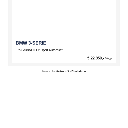
BMW 3-SERIE
325i Touring LCI M-sport Automaat
€ 22.950,-
Marge
Powered by:
Autosoft
-
Disclaimer