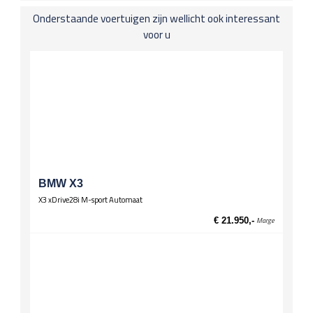
Open dak, electro-hydraulisch (bij stoffen dak)
Onderstaande voertuigen zijn wellicht ook interessant
voor u
Spiegels
El. verstelbare spiegels, verwarmd
Stuurwiel
Lederen stuur
Multifunctioneel stuur
Wielen
Lichtmetalen velgen 17 inch
BMW X3
X3 xDrive28i M-sport Automaat
€ 21.950,-
Marge