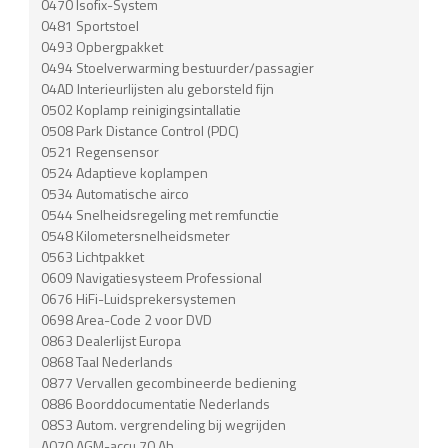
0470 Isofix-System
0481 Sportstoel
0493 Opbergpakket
0494 Stoelverwarming bestuurder/passagier
04AD Interieurlijsten alu geborsteld fijn
0502 Koplamp reinigingsintallatie
0508 Park Distance Control (PDC)
0521 Regensensor
0524 Adaptieve koplampen
0534 Automatische airco
0544 Snelheidsregeling met remfunctie
0548 Kilometersnelheidsmeter
0563 Lichtpakket
0609 Navigatiesysteem Professional
0676 HiFi-Luidsprekersystemen
0698 Area-Code 2 voor DVD
0863 Dealerlijst Europa
0868 Taal Nederlands
0877 Vervallen gecombineerde bediening
0886 Boorddocumentatie Nederlands
08S3 Autom. vergrendeling bij wegrijden
A070 AGM-accu 70 Ah