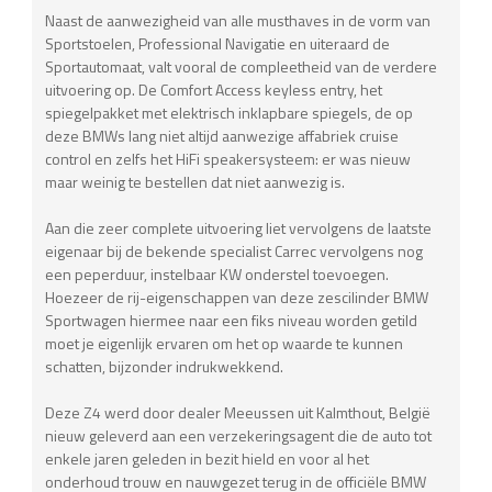
Naast de aanwezigheid van alle musthaves in de vorm van
Sportstoelen, Professional Navigatie en uiteraard de
Sportautomaat, valt vooral de compleetheid van de verdere
uitvoering op. De Comfort Access keyless entry, het
spiegelpakket met elektrisch inklapbare spiegels, de op
deze BMWs lang niet altijd aanwezige affabriek cruise
control en zelfs het HiFi speakersysteem: er was nieuw
maar weinig te bestellen dat niet aanwezig is.
Aan die zeer complete uitvoering liet vervolgens de laatste
eigenaar bij de bekende specialist Carrec vervolgens nog
een peperduur, instelbaar KW onderstel toevoegen.
Hoezeer de rij-eigenschappen van deze zescilinder BMW
Sportwagen hiermee naar een fiks niveau worden getild
moet je eigenlijk ervaren om het op waarde te kunnen
schatten, bijzonder indrukwekkend.
Deze Z4 werd door dealer Meeussen uit Kalmthout, België
nieuw geleverd aan een verzekeringsagent die de auto tot
enkele jaren geleden in bezit hield en voor al het
onderhoud trouw en nauwgezet terug in de officiële BMW