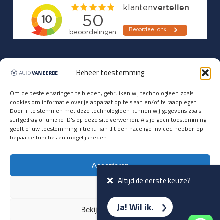
Updates over nieuwbinnen-komers
Beheer toestemming
en verwacht rijplezier ontvangen,
vóórdat ze op de portals staan?
Om de beste ervaringen te bieden, gebruiken wij technologieën zoals
cookies om informatie over je apparaat op te slaan en/of te raadplegen.
Registreer je hier.
Door in te stemmen met deze technologieën kunnen wij gegevens zoals
E-mailadres *
surfgedrag of unieke ID's op deze site verwerken. Als je geen toestemming
geeft of uw toestemming intrekt, kan dit een nadelige invloed hebben op
bepaalde functies en mogelijkheden.
Voornaam *
Accepteren
Altijd de eerste keuze?
Weiger
Ja! Wil ik.
Bekijk voorkeuren