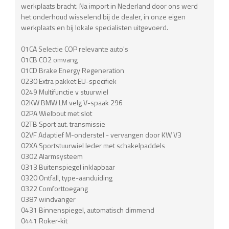
werkplaats bracht. Na import in Nederland door ons werd
het onderhoud wisselend bij de dealer, in onze eigen
werkplaats en bij lokale specialisten uitgevoerd.
01CA Selectie COP relevante auto's
01CB CO2 omvang
01CD Brake Energy Regeneration
0230 Extra pakket EU-specifiek
0249 Multifunctie v stuurwiel
02KW BMW LM velg V-spaak 296
02PA Wielbout met slot
02TB Sport aut. transmissie
02VF Adaptief M-onderstel - vervangen door KW V3
02XA Sportstuurwiel leder met schakelpaddels
0302 Alarmsysteem
0313 Buitenspiegel inklapbaar
0320 Ontfall, type-aanduiding
0322 Comforttoegang
0387 windvanger
0431 Binnenspiegel, automatisch dimmend
0441 Roker-kit