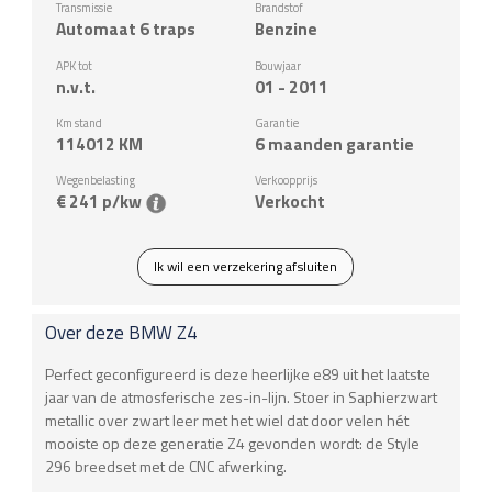
Transmissie
Brandstof
Automaat 6 traps
Benzine
APK tot
Bouwjaar
n.v.t.
01 - 2011
Km stand
Garantie
114012
KM
6 maanden garantie
Wegenbelasting
Verkoopprijs
€ 241 p/kw
Verkocht
Ik wil een verzekering afsluiten
Over deze
BMW
Z4
Perfect geconfigureerd is deze heerlijke e89 uit het laatste
jaar van de atmosferische zes-in-lijn. Stoer in Saphierzwart
metallic over zwart leer met het wiel dat door velen hét
mooiste op deze generatie Z4 gevonden wordt: de Style
296 breedset met de CNC afwerking.