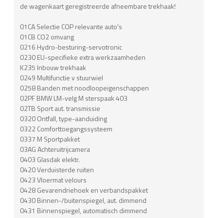
de wagenkaart geregistreerde afneembare trekhaak!
01CA Selectie COP relevante auto's
01CB CO2 omvang
0216 Hydro-besturing-servotronic
0230 EU-specifieke extra werkzaamheden
K235 Inbouw trekhaak
0249 Multifunctie v stuurwiel
0258 Banden met noodloopeigenschappen
02PF BMW LM-velg M sterspaak 403
02TB Sport aut. transmissie
0320 Ontfall, type-aanduiding
0322 Comforttoegangssysteem
0337 M Sportpakket
03AG Achteruitrijcamera
0403 Glasdak elektr.
0420 Verduisterde ruiten
0423 Vloermat velours
0428 Gevarendriehoek en verbandspakket
0430 Binnen-/buitenspiegel, aut. dimmend
0431 Binnenspiegel, automatisch dimmend