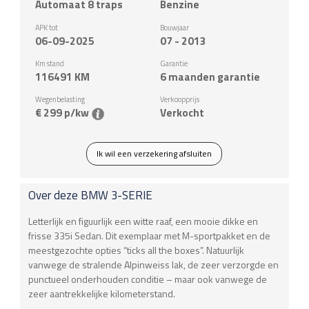
Automaat 8 traps
Benzine
APK tot
Bouwjaar
06-09-2025
07 - 2013
Km stand
Garantie
116491
KM
6 maanden garantie
Wegenbelasting
Verkoopprijs
€ 299 p/kw
Verkocht
Ik wil een verzekering afsluiten
Over deze
BMW
3-SERIE
Letterlijk en figuurlijk een witte raaf, een mooie dikke en
frisse 335i Sedan. Dit exemplaar met M-sportpakket en de
meestgezochte opties “ticks all the boxes”. Natuurlijk
vanwege de stralende Alpinweiss lak, de zeer verzorgde en
punctueel onderhouden conditie – maar ook vanwege de
zeer aantrekkelijke kilometerstand.