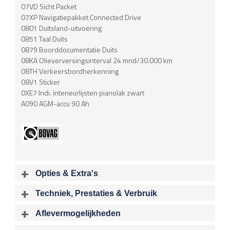
07VD Sicht Packet
07XP Navigatiepakket Connected Drive
0801 Duitsland-uitvoering
0851 Taal Duits
0879 Boorddocumentatie Duits
08KA Olieverversingsinterval 24 mnd/30.000 km
08TH Verkeersbordherkenning
08V1 Sticker
0XE7 Indi. interieurlijsten pianolak zwart
A090 AGM-accu 90 Ah
Opties & Extra's
Uitgelichte opties
Techniek, Prestaties & Verbruik
Extra's
Aantal cylinders
Motorinhoud
Aflevermogelijkheden
Aluminium interieur afwerking
6
2979 cc
Bij aflevering van uw voertuig kunt u kiezen voor één van de
Audioinstallatie met CD-speler