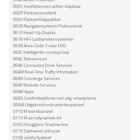
05DC Hoofdsteunen achter klapbaar
05DP Parkeerassistent
05DU Parkeerhulppakket
0609 Navigatiesysteem Professional
0610 Head-Up Display
0676 HiFi-Luidsprekersystemen
0698 Area-Code 2 voor DVD
06AC Intelligente noodoproep
06AE Teleservices
06AK Connected Drive Services
06AM Real-Time Traffic Information
06AN Concierge Services
06AP Remote Services
06NR Apps
06NS Comforttelefonie met uitg. smartphone
06WA Uitgebreid instrumentenpaneel
0710 M leerstuurwiel
0715 M aerodynamiek-kit
0760 Hoogglans Shadow line
0775 Dakhemel antraciet
07VB comfortpakket