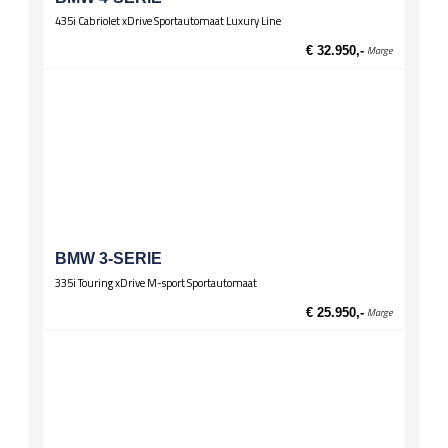
Lederen stuur
435i Cabriolet xDrive Sportautomaat Luxury Line
Multifunctioneel stuur
€ 32.950,-
Marge
Sportstuur
Verwarming / temperatuur
Buitentemperatuurmeter
Wielen
Lichtmetalen velgen 17 inch
Zittingen
Stoelverwarming voor
BMW 3-SERIE
335i Touring xDrive M-sport Sportautomaat
€ 25.950,-
Marge