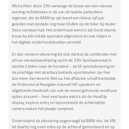
Wij kochten deze 335i vanwege de bouw van een nieuwe
woning rechtstreeks in de van de laatste particuliere
eigenaar, die de BMW op zijn beurt een kleine vijf jaar
geleden met destijds nog maar 65dkm op de teller bij dealer
Story vandaan had. Het onderhoud werd in zijn bezit steeds
trouw bij één lokale specialist uitgevoerd en ook netjes in
het digitale onderhoudsboekje vermeld.
En dan verdere uitvoering tot slot: dankzij de combinatie met
xDrive vierwielaandrijving sprint de 335i Sportautomaat in
slechts 5 tellen naar de honderd – de M-sportuitvoering en
de prachtige met alcantara beklede sportstoelen zijn hier
dus meer dan terecht. Met oa. het affabriek schuif/kanteldak,
de Professional Navigatie inclusief HiFi speakers en
uitgebreide bluetooth zijn ook de meest gehoorde musthave
opties present – heel veel leuke extra’s als de HeadUp
display, keyless entry en bijvoorbeeld de achteruitrijd-
camera maken het plaatje compleet.
Onderstaand de uitvoering opgevraagd bij BMW obv. de VIN,
let daarbij nog even extra op de achteraf gemonteerd en op