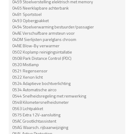
0459 Stoelverstelling elektrisch met memory
0465 Neerklapbare achterbank
0481 Sportstoel
0493 Opbergpakket
0494 Stoelverwarming bestuurder/passagier
04AE Verschuifbare armsteun voor
04DM Sierlijsten parelglans chroom
04NE Blow-By verwarmer
0502 Koplamp reinigingsintallatie
0508 Park Distance Control (PDC)
0520 Mistlamp
0521 Regensensor
0522 Xenon licht
0524 Adaptieve bochtverlichting
0534 Automatische airco
0544 Snelheidsregeling met remwerking
0548 Kilometersnelheidsmeter
0563 Lichtpakket
0575 Extra 12V-aansluiting
05AC Grootlichtassistent
05AG Waarsch. rijbaanwijziging
05AL Active Protection