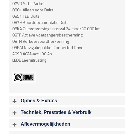
07VD Sicht Packet
0801 Alleen voor Duits
0851 Taal Duits
0879 Boorddocumentatie Duits
08KA Olieverversingsinterval 24 mnd/30.000 km
08TF Actieve voetgangersbescherming
08TH Verkeersbordherkenning
09BM Navigatiepakket Connected Drive
A090 AGM-accu 90 Ah
LEDE Leeruitrusting
Opties & Extra's
Uitgelichte opties
Techniek, Prestaties & Verbruik
Extra's
Aantal cylinders
Motorinhoud
Aflevermogelijkheden
Aluminium interieur afwerking
6
2979 cc
Bij aflevering van uw voertuig kunt u kiezen voor één van de
Audioinstallatie met CD-speler