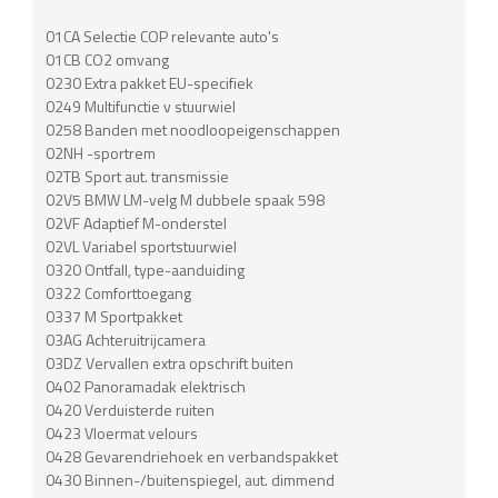
01CA Selectie COP relevante auto's
01CB CO2 omvang
0230 Extra pakket EU-specifiek
0249 Multifunctie v stuurwiel
0258 Banden met noodloopeigenschappen
02NH -sportrem
02TB Sport aut. transmissie
02V5 BMW LM-velg M dubbele spaak 598
02VF Adaptief M-onderstel
02VL Variabel sportstuurwiel
0320 Ontfall, type-aanduiding
0322 Comforttoegang
0337 M Sportpakket
03AG Achteruitrijcamera
03DZ Vervallen extra opschrift buiten
0402 Panoramadak elektrisch
0420 Verduisterde ruiten
0423 Vloermat velours
0428 Gevarendriehoek en verbandspakket
0430 Binnen-/buitenspiegel, aut. dimmend