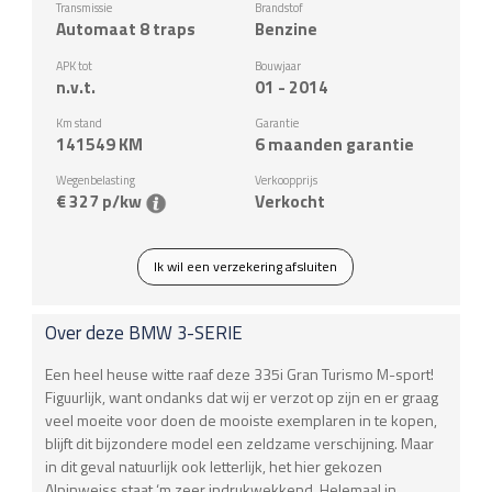
Transmissie
Brandstof
Automaat 8 traps
Benzine
APK tot
Bouwjaar
n.v.t.
01 - 2014
Km stand
Garantie
141549
KM
6 maanden garantie
Wegenbelasting
Verkoopprijs
€ 327 p/kw
Verkocht
Ik wil een verzekering afsluiten
Over deze
BMW
3-SERIE
Een heel heuse witte raaf deze 335i Gran Turismo M-sport!
Figuurlijk, want ondanks dat wij er verzot op zijn en er graag
veel moeite voor doen de mooiste exemplaren in te kopen,
blijft dit bijzondere model een zeldzame verschijning. Maar
in dit geval natuurlijk ook letterlijk, het hier gekozen
Alpinweiss staat ‘m zeer indrukwekkend. Helemaal in