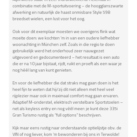
combinatie met de M-sportuitvoering – de hoogglanszwarte
afwerking en natuurlijk de haast onmisbare Style 598
breedset wielen, een lust voor het oog.
Ook voor dit exemplaar moesten we overigens flink wat
moeite doen: we kochten ‘m in van een oudere liefhebber
woonachting in München zelf. Zoals in die regio te doen
gebruikelijk werd het onderhoud zeer nauwgezet
uitgevoerd en gedocumenteerd – het resultaat is een auto
die er na 10 jaar bijstaat, rijdt, ruikt en proeft als een waar je
nog héél lang van kunt genieten.
En voor de liefhebber die dat straks mag gaan doen is het
heel fijn te weten dat hij/zij dit niet alleen met heel veel
rijplezier maar ook in maximaal comfort mag gaan ervaren.
Adaptief M-onderstel, elektrisch verstelbare Sportstoelen –
net als keyless entry en nog véél meer: je kunt deze 335i
Gran Turismo rustig als “full options” beschrijven.
Kijk maar eens rustig naar onderstaande optielijstje obv. de
VIN of nog liever, kom ‘m bewonderen bij ons in Terwolde!