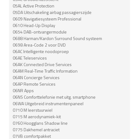
05AL Active Protection
05DA Uitschakeling airbag passagierszijde
0609 Navigatiesysteem Professional
0610 Head-Up Display
0654 DAB-ontvangermodule
0688 Harman/Kardon Surround Sound systeem
0698 Area-Code 2 voor DVD
06AC Intelligente noodoproep
06AE Teleservices
06AK Connected Drive Services
06AM Real-Time Traffic Information
06AN Concierge Services
06AP Remote Services
06NR Apps
06NS Comforttelefonie met uitg. smartphone
06WA Uitgebreid instrumentenpaneel
0710 M leerstuurwiel
0715 M aerodynamiek-kit
0760 Hoogglans Shadow line
0775 Dakhemel antraciet
07VB comfortpakket