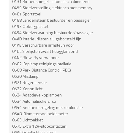
0431 Binnenspiegel, automatisch dimmend
0459 Stoelverstelling elektrisch met memory
0481 Sportstoel
0488 Lendensteun bestuurder en passagier
0493 Opbergpakket
0494 Stoelverwarming bestuurder/passagier
04AD Interieurlijsten alu geborsteld fijn
04AE Verschuifbare armsteun voor
04DL Sierlijsten zwart hoogglanzend
04NE Blow-By verwarmer
0502 Koplamp reinigingsintallatie
0508 Park Distance Control (PDC)
0520 Mistlamp
0521 Regensensor
0522 Xenon licht
0524 Adaptieve koplampen
0534 Automatische airco
0544 Snelheidsregeling met remfunctie
0548 Kilometersnelheidsmeter
0563 Lichtpakket
0575 Extra 12V-stopcontacten
05AC Grootlichtassistent