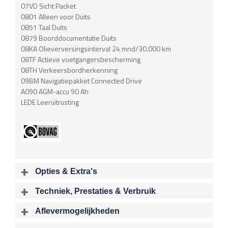
07VD Sicht Packet
0801 Alleen voor Duits
0851 Taal Duits
0879 Boorddocumentatie Duits
08KA Olieverversingsinterval 24 mnd/30.000 km
08TF Actieve voetgangersbescherming
08TH Verkeersbordherkenning
09BM Navigatiepakket Connected Drive
A090 AGM-accu 90 Ah
LEDE Leeruitrusting
Opties & Extra's
Uitgelichte opties
Techniek, Prestaties & Verbruik
Extra's
Aantal cylinders
Motorinhoud
Aflevermogelijkheden
Aluminium interieur afwerking
6
2979 cc
Bij aflevering van uw voertuig kunt u kiezen voor één van de
Audioinstallatie met CD-speler