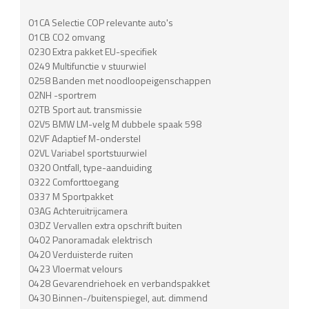
01CA Selectie COP relevante auto's
01CB CO2 omvang
0230 Extra pakket EU-specifiek
0249 Multifunctie v stuurwiel
0258 Banden met noodloopeigenschappen
02NH -sportrem
02TB Sport aut. transmissie
02V5 BMW LM-velg M dubbele spaak 598
02VF Adaptief M-onderstel
02VL Variabel sportstuurwiel
0320 Ontfall, type-aanduiding
0322 Comforttoegang
0337 M Sportpakket
03AG Achteruitrijcamera
03DZ Vervallen extra opschrift buiten
0402 Panoramadak elektrisch
0420 Verduisterde ruiten
0423 Vloermat velours
0428 Gevarendriehoek en verbandspakket
0430 Binnen-/buitenspiegel, aut. dimmend