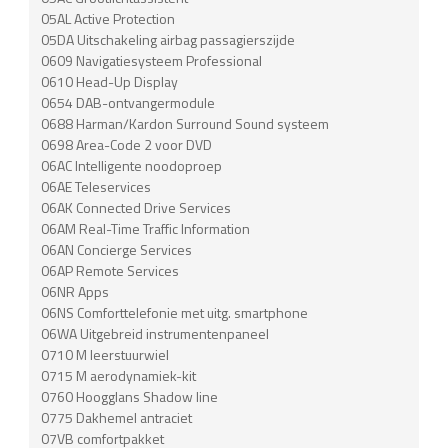
05AL Active Protection
05DA Uitschakeling airbag passagierszijde
0609 Navigatiesysteem Professional
0610 Head-Up Display
0654 DAB-ontvangermodule
0688 Harman/Kardon Surround Sound systeem
0698 Area-Code 2 voor DVD
06AC Intelligente noodoproep
06AE Teleservices
06AK Connected Drive Services
06AM Real-Time Traffic Information
06AN Concierge Services
06AP Remote Services
06NR Apps
06NS Comforttelefonie met uitg. smartphone
06WA Uitgebreid instrumentenpaneel
0710 M leerstuurwiel
0715 M aerodynamiek-kit
0760 Hoogglans Shadow line
0775 Dakhemel antraciet
07VB comfortpakket