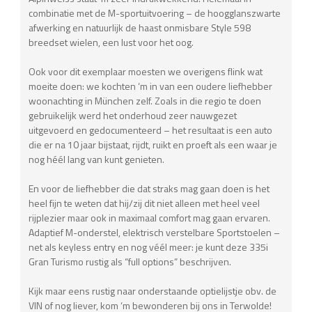
combinatie met de M-sportuitvoering – de hoogglanszwarte
afwerking en natuurlijk de haast onmisbare Style 598
breedset wielen, een lust voor het oog.
Ook voor dit exemplaar moesten we overigens flink wat
moeite doen: we kochten ‘m in van een oudere liefhebber
woonachting in München zelf. Zoals in die regio te doen
gebruikelijk werd het onderhoud zeer nauwgezet
uitgevoerd en gedocumenteerd – het resultaat is een auto
die er na 10 jaar bijstaat, rijdt, ruikt en proeft als een waar je
nog héél lang van kunt genieten.
En voor de liefhebber die dat straks mag gaan doen is het
heel fijn te weten dat hij/zij dit niet alleen met heel veel
rijplezier maar ook in maximaal comfort mag gaan ervaren.
Adaptief M-onderstel, elektrisch verstelbare Sportstoelen –
net als keyless entry en nog véél meer: je kunt deze 335i
Gran Turismo rustig als “full options” beschrijven.
Kijk maar eens rustig naar onderstaande optielijstje obv. de
VIN of nog liever, kom ‘m bewonderen bij ons in Terwolde!