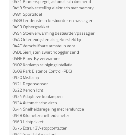
0431 Binnenspiegel, automatisch dimmend
0459 Stoelverstelling elektrisch met memory
0481 Sportstoel
0488 Lendensteun bestuurder en passagier
0493 Opbergpakket
0494 Stoelverwarming bestuurder/passagier
04AD Interieurlijsten alu geborsteld fijn
04AE Verschuifbare armsteun voor
04DL Sierlijsten zwart hoogglanzend
04NE Blow-By verwarmer
0502 Koplamp reinigingsintallatie
0508 Park Distance Control (PDC)
0520 Mistlamp
0521 Regensensor
0522 Xenon licht
0524 Adaptieve koplampen
0534 Automatische airco
0544 Snelheidsregeling met remfunctie
0548 Kilometersnelheidsmeter
0563 Lichtpakket
0575 Extra 12V-stopcontacten
05AC Grootlichtassistent