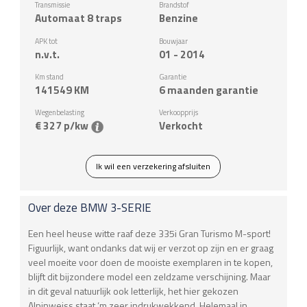
Transmissie
Brandstof
Automaat 8 traps
Benzine
APK tot
Bouwjaar
n.v.t.
01 - 2014
Km stand
Garantie
141549
KM
6 maanden garantie
Wegenbelasting
Verkoopprijs
€ 327 p/kw
Verkocht
Ik wil een verzekering afsluiten
Over deze
BMW
3-SERIE
Een heel heuse witte raaf deze 335i Gran Turismo M-sport!
Figuurlijk, want ondanks dat wij er verzot op zijn en er graag
veel moeite voor doen de mooiste exemplaren in te kopen,
blijft dit bijzondere model een zeldzame verschijning. Maar
in dit geval natuurlijk ook letterlijk, het hier gekozen
Alpinweiss staat ‘m zeer indrukwekkend. Helemaal in