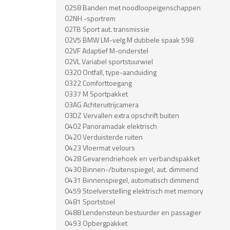
0258 Banden met noodloopeigenschappen
02NH -sportrem
02TB Sport aut. transmissie
02V5 BMW LM-velg M dubbele spaak 598
02VF Adaptief M-onderstel
02VL Variabel sportstuurwiel
0320 Ontfall, type-aanduiding
0322 Comforttoegang
0337 M Sportpakket
03AG Achteruitrijcamera
03DZ Vervallen extra opschrift buiten
0402 Panoramadak elektrisch
0420 Verduisterde ruiten
0423 Vloermat velours
0428 Gevarendriehoek en verbandspakket
0430 Binnen-/buitenspiegel, aut. dimmend
0431 Binnenspiegel, automatisch dimmend
0459 Stoelverstelling elektrisch met memory
0481 Sportstoel
0488 Lendensteun bestuurder en passagier
0493 Opbergpakket