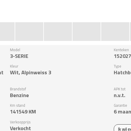
Model
Kenteken
3-SERIE
15202
Kleur
Type
at
Wit, Alpinweiss 3
Hatchb
Brandstof
APK tot
Benzine
n.v.t.
Km stand
Garantie
141549
KM
6 maan
Verkoopprijs
Verkocht
Ik wil 