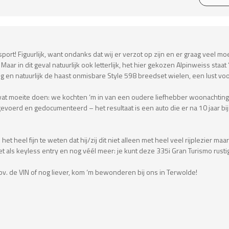
ort! Figuurlijk, want ondanks dat wij er verzot op zijn en er graag veel 
 Maar in dit geval natuurlijk ook letterlijk, het hier gekozen Alpinweiss st
en natuurlijk de haast onmisbare Style 598 breedset wielen, een lust voo
at moeite doen: we kochten ‘m in van een oudere liefhebber woonachting i
erd en gedocumenteerd – het resultaat is een auto die er na 10 jaar bijstaa
het heel fijn te weten dat hij/zij dit niet alleen met heel veel rijplezier m
 als keyless entry en nog véél meer: je kunt deze 335i Gran Turismo rustig 
obv. de VIN of nog liever, kom ‘m bewonderen bij ons in Terwolde!