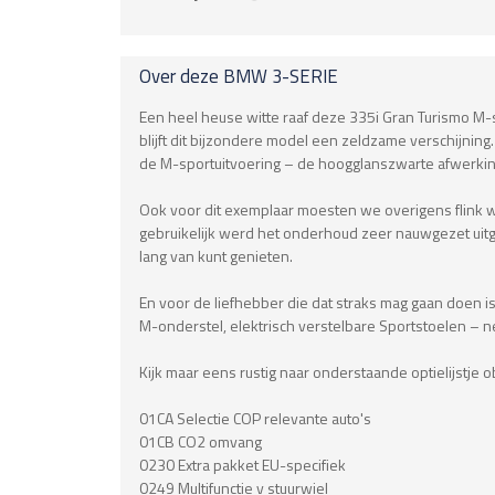
Over deze
BMW
3-SERIE
Een heel heuse witte raaf deze 335i Gran Turismo M-sp
blijft dit bijzondere model een zeldzame verschijning.
de M-sportuitvoering – de hoogglanszwarte afwerking 
Ook voor dit exemplaar moesten we overigens flink w
gebruikelijk werd het onderhoud zeer nauwgezet uitgevo
lang van kunt genieten.
En voor de liefhebber die dat straks mag gaan doen is 
M-onderstel, elektrisch verstelbare Sportstoelen – net
Kijk maar eens rustig naar onderstaande optielijstje 
01CA Selectie COP relevante auto's
01CB CO2 omvang
0230 Extra pakket EU-specifiek
0249 Multifunctie v stuurwiel