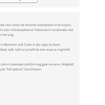
moeite voor doen de mooiste exemplaren in te kopen,
aat ‘m zeer indrukwekkend. Helemaal in combinatie met
r het oog.
n München zelf. Zoals in die regio te doen
t, rijdt, ruikt en proeft als een waar je nog héél
aar ook in maximaal comfort mag gaan ervaren. Adaptief
als “full options” beschrijven.