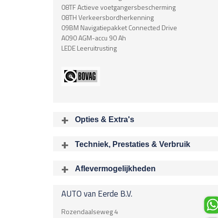
08TF Actieve voetgangersbescherming
08TH Verkeersbordherkenning
09BM Navigatiepakket Connected Drive
A090 AGM-accu 90 Ah
LEDE Leeruitrusting
Opties & Extra's
Uitgelichte opties
Techniek, Prestaties & Verbruik
Extra's
Aantal cylinders
Aluminium interieur afwerking
6
Aflevermogelijkheden
Audioinstallatie met CD-speler
Bij aflev
Dimlichten automatisch
Acceleratietijd 0-100
Electronic climate control
AUTO van Eerde B.V.
5.30 sec
M Aerodynamica
Boring X Slag
Multimedia-voorbereiding
Rozendaalseweg 4