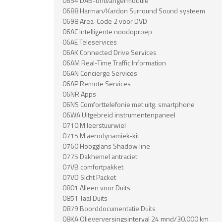
0654 DAB-ontvangermodule
0688 Harman/Kardon Surround Sound systeem
0698 Area-Code 2 voor DVD
06AC Intelligente noodoproep
06AE Teleservices
06AK Connected Drive Services
06AM Real-Time Traffic Information
06AN Concierge Services
06AP Remote Services
06NR Apps
06NS Comforttelefonie met uitg. smartphone
06WA Uitgebreid instrumentenpaneel
0710 M leerstuurwiel
0715 M aerodynamiek-kit
0760 Hoogglans Shadow line
0775 Dakhemel antraciet
07VB comfortpakket
07VD Sicht Packet
0801 Alleen voor Duits
0851 Taal Duits
0879 Boorddocumentatie Duits
08KA Olieverversingsinterval 24 mnd/30.000 km