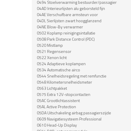
0494 Stoelverwarming bestuurder/passagier
04AD Interieurlijsten alu geborsteld fijn
04AE Verschuifbare armsteun voor
04DL Sierlijsten zwart hoogglanzend
04NE Blow-By verwarmer
0502 Koplamp reinigingsintallatie
0508 Park Distance Control (PDC)
0520 Mistlamp
0521 Regensensor
0522 Xenon licht
0524 Adaptieve koplampen
0534 Automatische airco
0544 Snelheidsregeling met remfunctie
0548 Kilometersnelheidsmeter
0563 Lichtpakket
0575 Extra 12V-stopcontacten
05AC Grootlichtassistent
05AL Active Protection
05DA Uitschakeling airbag passagierszijde
0609 Navigatiesysteem Professional
0610 Head-Up Display