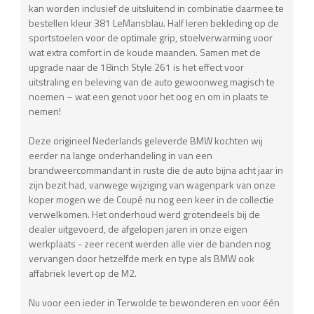
kan worden inclusief de uitsluitend in combinatie daarmee te
bestellen kleur 381 LeMansblau. Half leren bekleding op de
sportstoelen voor de optimale grip, stoelverwarming voor
wat extra comfort in de koude maanden. Samen met de
upgrade naar de 18inch Style 261 is het effect voor
uitstraling en beleving van de auto gewoonweg magisch te
noemen – wat een genot voor het oog en om in plaats te
nemen!
Deze origineel Nederlands geleverde BMW kochten wij
eerder na lange onderhandeling in van een
brandweercommandant in ruste die de auto bijna acht jaar in
zijn bezit had, vanwege wijziging van wagenpark van onze
koper mogen we de Coupé nu nog een keer in de collectie
verwelkomen. Het onderhoud werd grotendeels bij de
dealer uitgevoerd, de afgelopen jaren in onze eigen
werkplaats - zeer recent werden alle vier de banden nog
vervangen door hetzelfde merk en type als BMW ook
affabriek levert op de M2.
Nu voor een ieder in Terwolde te bewonderen en voor één