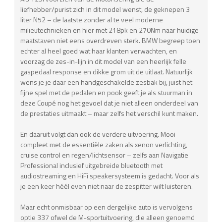
liefhebber/purist zich in dit model wenst, de geknepen 3
liter N52 – de laatste zonder al te veel moderne
milieutechnieken en hier met 218pk en 270Nm naar huidige
maatstaven niet eens overdreven sterk. BMW begreep toen
echter al heel goed wat haar klanten verwachten, en
voorzag de zes-in-lijn in dit model van een heerlijk felle
gaspedaal response en dikke grom uit de uitlaat. Natuurlijk
wens je je daar een handgeschakelde zesbak bij, juist het
fijne spel met de pedalen en pook geeft je als stuurman in
deze Coupé nog het gevoel dat je niet alleen onderdeel van
de prestaties uitmaakt – maar zelfs het verschil kunt maken.
En daaruit volgt dan ook de verdere uitvoering. Mooi
compleet met de essentiële zaken als xenon verlichting,
cruise control en regen/lichtsensor – zelfs aan Navigatie
Professional inclusief uitgebreide bluetooth met
audiostreaming en HiFi speakersysteem is gedacht. Voor als
je een keer héél even niet naar de zespitter wilt luisteren.
Maar echt onmisbaar op een dergelijke auto is vervolgens
optie 337 ofwel de M-sportuitvoering, die alleen genoemd