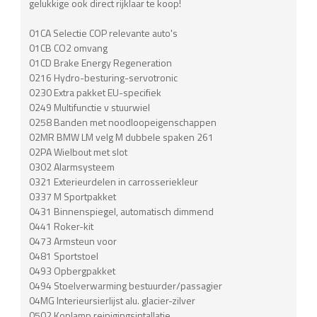
gelukkige ook direct rijklaar te koop!
01CA Selectie COP relevante auto's
01CB CO2 omvang
01CD Brake Energy Regeneration
0216 Hydro-besturing-servotronic
0230 Extra pakket EU-specifiek
0249 Multifunctie v stuurwiel
0258 Banden met noodloopeigenschappen
02MR BMW LM velg M dubbele spaken 261
02PA Wielbout met slot
0302 Alarmsysteem
0321 Exterieurdelen in carrosseriekleur
0337 M Sportpakket
0431 Binnenspiegel, automatisch dimmend
0441 Roker-kit
0473 Armsteun voor
0481 Sportstoel
0493 Opbergpakket
0494 Stoelverwarming bestuurder/passagier
04MG Interieursierlijst alu. glacier-zilver
0502 Koplamp reinigingsintallatie