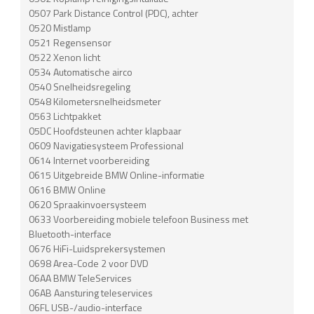
0507 Park Distance Control (PDC), achter
0520 Mistlamp
0521 Regensensor
0522 Xenon licht
0534 Automatische airco
0540 Snelheidsregeling
0548 Kilometersnelheidsmeter
0563 Lichtpakket
05DC Hoofdsteunen achter klapbaar
0609 Navigatiesysteem Professional
0614 Internet voorbereiding
0615 Uitgebreide BMW Online-informatie
0616 BMW Online
0620 Spraakinvoersysteem
0633 Voorbereiding mobiele telefoon Business met
Bluetooth-interface
0676 HiFi-Luidsprekersystemen
0698 Area-Code 2 voor DVD
06AA BMW TeleServices
06AB Aansturing teleservices
06FL USB-/audio-interface