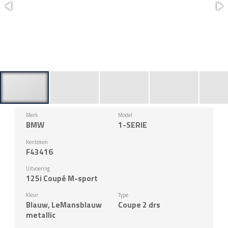
Merk
Model
BMW
1-SERIE
Kenteken
F43416
Uitvoering
125i Coupé M-sport
Kleur
Type
Blauw, LeMansblauw
Coupe 2 drs
metallic