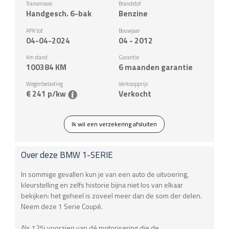
Transmissie
Brandstof
Handgesch. 6-bak
Benzine
APK tot
Bouwjaar
04-04-2024
04 - 2012
Km stand
Garantie
100384
KM
6 maanden garantie
Wegenbelasting
Verkoopprijs
€ 241 p/kw
Verkocht
Ik wil een verzekering afsluiten
Over deze
BMW
1-SERIE
In sommige gevallen kun je van een auto de uitvoering,
kleurstelling en zelfs historie bijna niet los van elkaar
bekijken: het geheel is zoveel meer dan de som der delen.
Neem deze 1 Serie Coupé.
Als 125i voorzien van dé motorisering die de