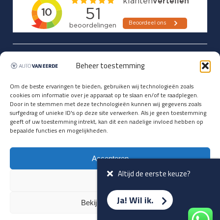
Updates over nieuwbinnen-komers
Beheer toestemming
en verwacht rijplezier ontvangen,
vóórdat ze op de portals staan?
Om de beste ervaringen te bieden, gebruiken wij technologieën zoals
cookies om informatie over je apparaat op te slaan en/of te raadplegen.
Registreer je hier.
Door in te stemmen met deze technologieën kunnen wij gegevens zoals
E-mailadres *
surfgedrag of unieke ID's op deze site verwerken. Als je geen toestemming
geeft of uw toestemming intrekt, kan dit een nadelige invloed hebben op
bepaalde functies en mogelijkheden.
Voornaam *
Accepteren
Altijd de eerste keuze?
Weiger
Ja! Wil ik.
Bekijk voorkeuren