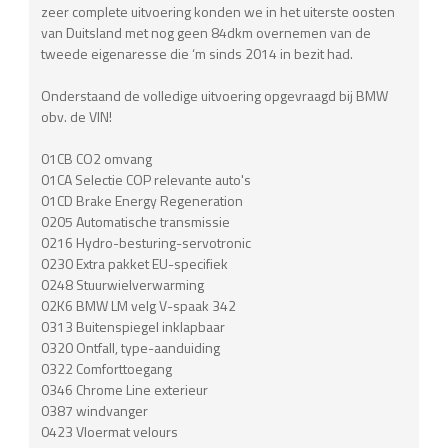
zeer complete uitvoering konden we in het uiterste oosten
van Duitsland met nog geen 84dkm overnemen van de
tweede eigenaresse die ‘m sinds 2014 in bezit had.
Onderstaand de volledige uitvoering opgevraagd bij BMW
obv. de VIN!
01CB CO2 omvang
01CA Selectie COP relevante auto's
01CD Brake Energy Regeneration
0205 Automatische transmissie
0216 Hydro-besturing-servotronic
0230 Extra pakket EU-specifiek
0248 Stuurwielverwarming
02K6 BMW LM velg V-spaak 342
0313 Buitenspiegel inklapbaar
0320 Ontfall, type-aanduiding
0322 Comforttoegang
0346 Chrome Line exterieur
0387 windvanger
0423 Vloermat velours