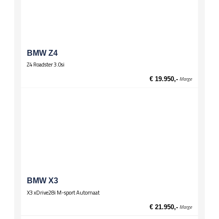
Stuurwiel
Lederen stuur
Multifunctioneel stuur
Wielen
Lichtmetalen velgen 17 inch
BMW Z4
Z4 Roadster 3.0si
Zittingen
El. verst. voorstoelen
€ 19.950,-
Marge
BMW X3
X3 xDrive28i M-sport Automaat
€ 21.950,-
Marge