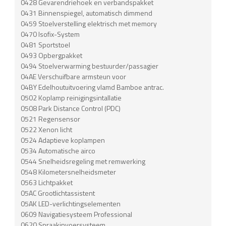
0428 Gevarendriehoek en verbandspakket
0431 Binnenspiegel, automatisch dimmend
0459 Stoelverstelling elektrisch met memory
0470 Isofix-System
0481 Sportstoel
0493 Opbergpakket
0494 Stoelverwarming bestuurder/passagier
04AE Verschuifbare armsteun voor
04BY Edelhoutuitvoering vlamd Bamboe antrac.
0502 Koplamp reinigingsintallatie
0508 Park Distance Control (PDC)
0521 Regensensor
0522 Xenon licht
0524 Adaptieve koplampen
0534 Automatische airco
0544 Snelheidsregeling met remwerking
0548 Kilometersnelheidsmeter
0563 Lichtpakket
05AC Grootlichtassistent
05AK LED-verlichtingselementen
0609 Navigatiesysteem Professional
0620 Spraakinvoersysteem