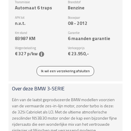
Transmissie
Brandstof
Automaat 6 traps
Benzine
APK tot
Bouwjaar
n.v.t.
08 - 2012
Km stand
Garantie
83987
KM
6 maanden garantie
Wegenbelasting
Verkoopprijs
€ 327 p/kw
€ 23.950,-
Ik wil een verzekering afsluiten
Over deze
BMW
3-SERIE
Eén van de laatst geproduceerde BMW modellen voorzien
van de vermaarde zes-in-lijn motor, zonder turbo is deze:
de 325i Cabriolet als LCI. Met de ultieme atmosferische
zescilinder N53B30 motor onder de kap een bijzonder fijne
rijdersauto die een wonderlijke mix van het vertrouwde
rijplezier uit München met verrassend moderne