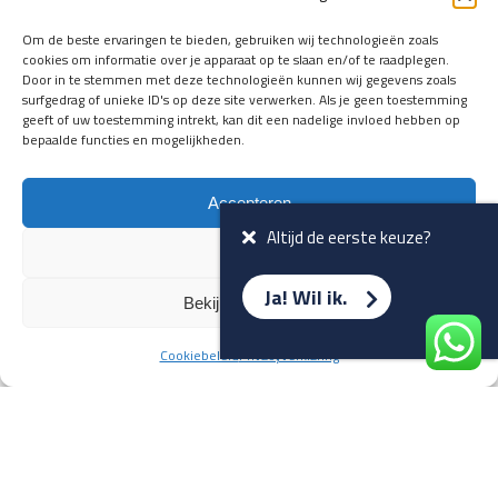
en verwacht rijplezier ontvangen,
vóórdat ze op de portals staan?
Om de beste ervaringen te bieden, gebruiken wij technologieën zoals
cookies om informatie over je apparaat op te slaan en/of te raadplegen.
Registreer je hier.
Door in te stemmen met deze technologieën kunnen wij gegevens zoals
E-mailadres *
surfgedrag of unieke ID's op deze site verwerken. Als je geen toestemming
geeft of uw toestemming intrekt, kan dit een nadelige invloed hebben op
bepaalde functies en mogelijkheden.
Voornaam *
Accepteren
Altijd de eerste keuze?
Weiger
Ja! Wil ik.
Bekijk voorkeuren
Cookiebeleid
Privacyverklaring
Terug naar overzicht