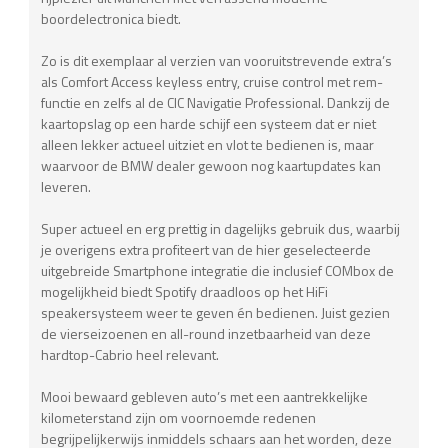
boordelectronica biedt.
Zo is dit exemplaar al verzien van vooruitstrevende extra’s
als Comfort Access keyless entry, cruise control met rem-
functie en zelfs al de CIC Navigatie Professional. Dankzij de
kaartopslag op een harde schijf een systeem dat er niet
alleen lekker actueel uitziet en vlot te bedienen is, maar
waarvoor de BMW dealer gewoon nog kaartupdates kan
leveren.
Super actueel en erg prettig in dagelijks gebruik dus, waarbij
je overigens extra profiteert van de hier geselecteerde
uitgebreide Smartphone integratie die inclusief COMbox de
mogelijkheid biedt Spotify draadloos op het HiFi
speakersysteem weer te geven én bedienen. Juist gezien
de vierseizoenen en all-round inzetbaarheid van deze
hardtop-Cabrio heel relevant.
Mooi bewaard gebleven auto’s met een aantrekkelijke
kilometerstand zijn om voornoemde redenen
begrijpelijkerwijs inmiddels schaars aan het worden, deze