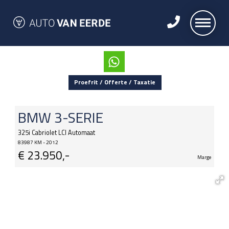
Proefrit / Offerte / Taxatie
BMW
3-SERIE
325i Cabriolet LCI Automaat
83987 KM - 2012
€
23.950,-
Marge