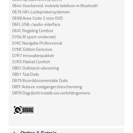
0644 Voorbereid. mobiele telefoon m Bluetooth
0676 HiFi-Luidsprekersystemen
0698 Area-Code 2 voor DVD
06FL USB-/audio-interface
06VC Regeling Combox
0704 M sport-onderstel
07KC Navigatie Professional
07MC Edition Exclusive
07R7 Innovatiespakket
07RS Pakket Comfort
0801 Duitsland-uitvoering
0851 Taal Duits
0879 Boorddocumentatie Duits
08TF Actieve voetgangersbescherming
08TN Dagrijlicht instelb.via verlichtingsmenu