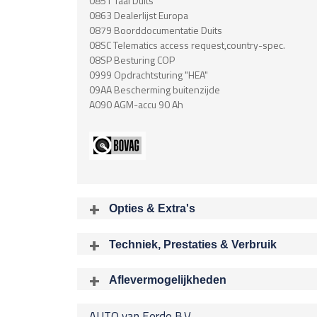
0851 Taal Duits
0863 Dealerlijst Europa
0879 Boorddocumentatie Duits
08SC Telematics access request,country-spec.
08SP Besturing COP
0999 Opdrachtsturing "HEA"
09AA Bescherming buitenzijde
A090 AGM-accu 90 Ah
Opties & Extra's
Uitgelichte opties
Techniek, Prestaties & Verbruik
Extra's
Aantal cylinders
Chroom delen exterieur
6
Aflevermogelijkheden
Airbag
Bij aflev
Acceleratietijd 0-100
Airbag Bestuurder
AUTO van Eerde B.V.
8.10 sec