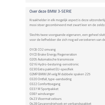
Over deze
BMW
3-SERIE
Kraakhelder in elk mogelijk aspect is deze uitzonderli
mooi stoer gecombineerd met zwart leer en de zeldz
Slechts twee voorgaande eigenaren, een geheel sluit
voor de liefhebber die zich nog wil verzekeren van de a
01CB CO2 omvang
01CD Brake Energy Regeneration
0205 Automatische transmissie
0216 Hydro-besturing-servotronic
0230 Extra pakket EU-specifiek
02MP BMW LM velg M dubbele spaken 225
0320 Ontfall, type-aanduiding
0322 Comforttoegang
0337 M Sportpakket
0387 windvanger
0423 Vloermat velours
0428 Gevarendriehoek en verbandspakket