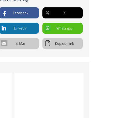
€
gels
everh.
Facebook
X
. verstelbare spiegels, verwarmd
rwiel
r geremd
deren stuur
LinkedIn
Whatsapp
ltifunctioneel stuur
ot
len
E-Mail
Kopieer link
chtmetalen velgen 17 inch
uitenrit
00km
ingen
. verst. voorstoelen
sting
kw
info