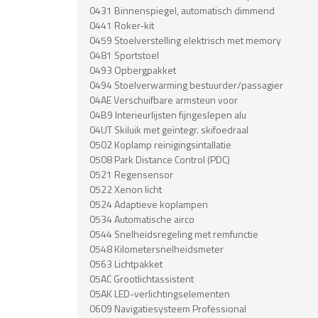
0431 Binnenspiegel, automatisch dimmend
0441 Roker-kit
0459 Stoelverstelling elektrisch met memory
0481 Sportstoel
0493 Opbergpakket
0494 Stoelverwarming bestuurder/passagier
04AE Verschuifbare armsteun voor
04B9 Interieurlijsten fijngeslepen alu
04UT Skiluik met geïntegr. skifoedraal
0502 Koplamp reinigingsintallatie
0508 Park Distance Control (PDC)
0521 Regensensor
0522 Xenon licht
0524 Adaptieve koplampen
0534 Automatische airco
0544 Snelheidsregeling met remfunctie
0548 Kilometersnelheidsmeter
0563 Lichtpakket
05AC Grootlichtassistent
05AK LED-verlichtingselementen
0609 Navigatiesysteem Professional