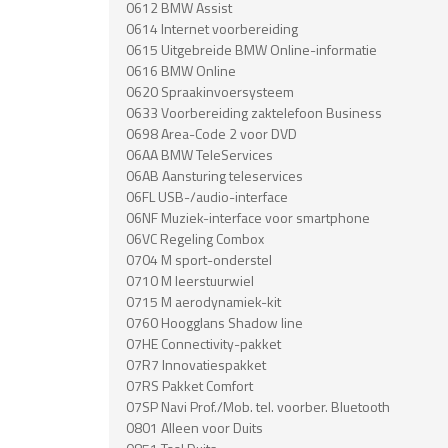
0612 BMW Assist
0614 Internet voorbereiding
0615 Uitgebreide BMW Online-informatie
0616 BMW Online
0620 Spraakinvoersysteem
0633 Voorbereiding zaktelefoon Business
0698 Area-Code 2 voor DVD
06AA BMW TeleServices
06AB Aansturing teleservices
06FL USB-/audio-interface
06NF Muziek-interface voor smartphone
06VC Regeling Combox
0704 M sport-onderstel
0710 M leerstuurwiel
0715 M aerodynamiek-kit
0760 Hoogglans Shadow line
07HE Connectivity-pakket
07R7 Innovatiespakket
07RS Pakket Comfort
07SP Navi Prof./Mob. tel. voorber. Bluetooth
0801 Alleen voor Duits