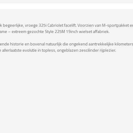
jk begeerlijke, vroege 325i Cabriolet facelift. Voorzien van M-sportpakket 
ame – extreem gezochte Style 225M 19inch wielset affabriek.
ende historie en bovenal natuurlijk die ongekend aantrekkelijke kilomete
llerlaatste evolutie in topless, ongeblazen zescilinder rijplezier.