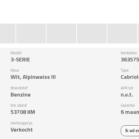
Model
Kenteken
3-SERIE
36357
Kleur
Type
Wit, Alpinweiss III
Cabriol
Brandstof
APK tot
Benzine
n.v.t.
Km stand
Garantie
53708
KM
6 maan
Verkoopprijs
Verkocht
Ik wil 